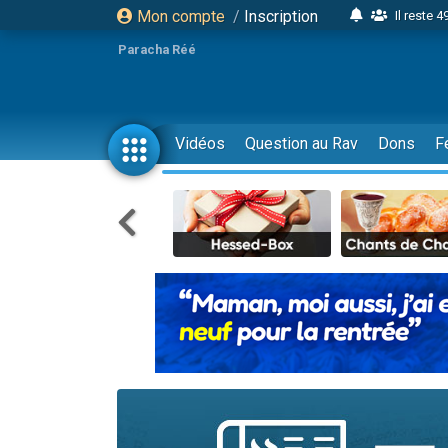
Mon compte
/
Inscription
Il reste 
16 person
Paracha Réé
2 personnes 
6 personnes 
4 personn
Vidéos
Question au Rav
Dons
F
2 personn
17 personnes
4 personnes 
Il reste 
Eva vient de
4 personnes 
3 personnes 
Odaya vient 
3 personn
2 personnes 