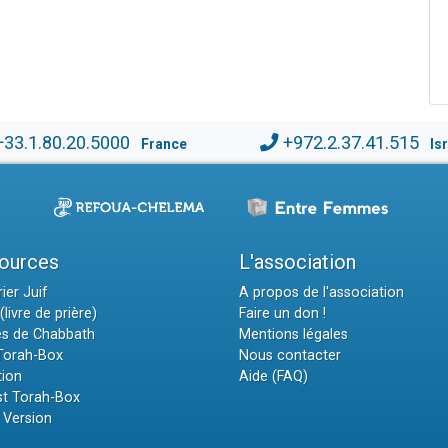
+33.1.80.20.5000
+972.2.37.41.515
France
Is
ources
L'association
ier Juif
A propos de l'association
(livre de prière)
Faire un don !
es de Chabbath
Mentions légales
 Torah-Box
Nous contacter
tion
Aide (FAQ)
t Torah-Box
 Version