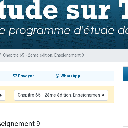
 viennent de demander une bénédiction
nnes viennent de faire un don pour Sauvez la jambe de Yohan
49 places pour étudier en groupe sur Zoom
lles musiques dans Torah-Box Music
 viennent de demander une bénédiction
Chapitre 65 - 2ème édition, Enseignement 9
Envoyer
WhatsApp
nseignement 9