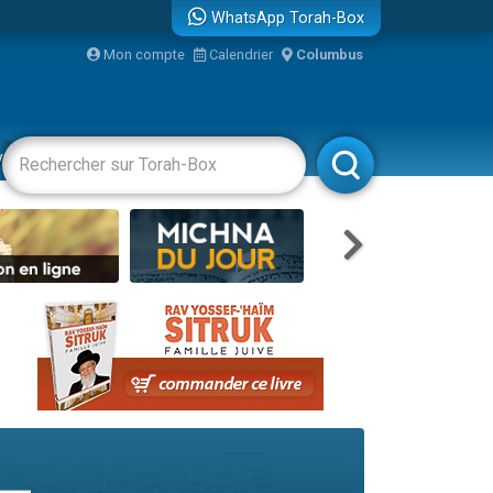
WhatsApp Torah-Box
bre
Mon compte
Calendrier
Columbus
...
vertissements
Livres
Rabbanim