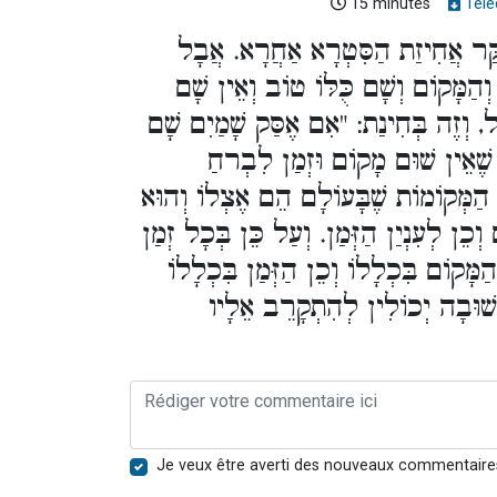
15 minutes
Télé
קַּר אֲחִיזַת הַסִּטְרָא אַחֲרָא. אֲבָל
וְהַמָּקוֹם וְשָׁם כֻּלּוֹ טוֹב וְאֵין שָׁם
, וְזֶה בְּחִינַת: "אִם אֶסַּק שָׁמַיִם שָׁם
 שֶׁאֵין שׁוּם מָקוֹם וּזְמַן לִבְרחַ
ּל הַמְּקוֹמוֹת שֶׁבָּעוֹלָם הֵם אֶצְלוֹ וְהוּא
ְכֵן לְעִנְיַן הַזְּמַן. וְעַל כֵּן בְּכָל זְמַן
ָּקוֹם בִּכְלָלוֹ וְכֵן הַזְּמַן בִּכְלָלוֹ
ּשׁוּבָה יְכוֹלִין לְהִתְקָרֵב אֵלָיו
Je veux être averti des nouveaux commentaire