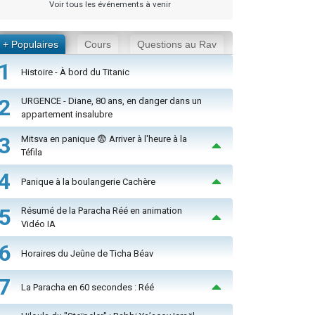
Voir tous les événements à venir
+ Populaires
Cours
Questions au Rav
1
Histoire - À bord du Titanic
2
URGENCE - Diane, 80 ans, en danger dans un
appartement insalubre
3
Mitsva en panique 😨 Arriver à l'heure à la
Téfila
4
Panique à la boulangerie Cachère
5
Résumé de la Paracha Réé en animation
Vidéo IA
6
Horaires du Jeûne de Ticha Béav
7
La Paracha en 60 secondes : Réé