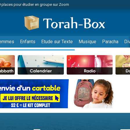
49 places pour étudier en groupe sur Zoom
nes viennent de faire un don pour Diane, 80 ans, dans un appartement insalu
viennent de nous rejoindre sur WhatsApp
viennent de nous rejoindre sur WhatsApp
es viennent de faire un don pour Reloger Rivka, 6 enfants, victime de violences
emmes
Enfants
Etude sur Texte
Musique
Paracha
Di
es viennent de faire un don pour 1 Journée de Vacances Pour les Enfants
 viennent de demander une bénédiction
viennent de nous rejoindre sur WhatsApp
49 places pour étudier en groupe sur Zoom
 donner son Maasser
viennent de nous rejoindre sur WhatsApp
viennent de nous rejoindre sur WhatsApp
de donner son Maasser
es viennent de faire un don pour 5 jours de vacances aux Orphelins
viennent de nous rejoindre sur WhatsApp