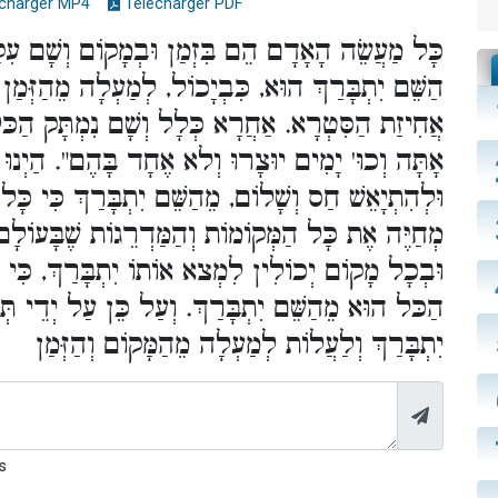
charger MP4
Télécharger PDF
כָּל מַעֲשֵׂה הָאָדָם הֵם בִּזְמַן וּבְמָקוֹם וְשָׁם עִ
הַשֵּׁם יִתְבָּרַךְ הוּא, כִּבְיָכוֹל, לְמַעְלָה מֵהַזְּמַן 
אֲחִיזַת הַסִּטְרָא. אַחֲרָא כְּלָל וְשָׁם נִמְתָּק הַכּל
אָתָּה וְכוּ' יָמִים יוּצָרוּ וְלא אֶחָד בָּהֶם". הַיְנוּ
וּלְהִתְיָאֵשׁ חַס וְשָׁלוֹם, מֵהַשֵּׁם יִתְבָּרַךְ כִּי כָ
מְחַיֶּה אֶת כָּל הַמְּקוֹמוֹת וְהַמַּדְרֵגוֹת שֶׁבָּעוֹלָם ו
וּבְכָל מָקוֹם יְכוֹלִין לִמְצא אוֹתוֹ יִתְבָּרַךְ, כִּי הַמ
הַכּל הוּא מֵהַשֵּׁם יִתְבָּרַךְ. וְעַל כֵּן עַל יְדֵי תְ
יִתְבָּרַךְ וְלַעֲלוֹת לְמַעְלָה מֵהַמָּקוֹם וְהַזְּמַן
s