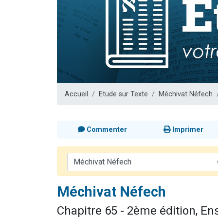
13 personnes
30 perso
Il reste 
12 nouve
29 personnes
Accueil
Etude sur Texte
Méchivat Néfech
Commenter
Imprimer
Méchivat Néfech
Chapitre 65 - 2ème édition, E