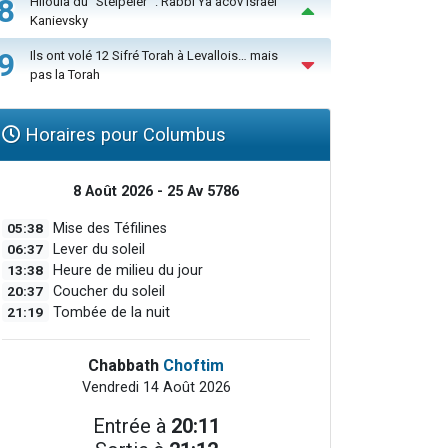
8
Hiloula du "Steïpeler" : Rabbi Ya’acov Israël
Kanievsky
9
Ils ont volé 12 Sifré Torah à Levallois… mais
pas la Torah
Horaires pour Columbus
8 Août 2026 - 25 Av 5786
05:38
Mise des Téfilines
06:37
Lever du soleil
13:38
Heure de milieu du jour
20:37
Coucher du soleil
21:19
Tombée de la nuit
Chabbath
Choftim
Vendredi 14 Août 2026
Entrée à
20:11