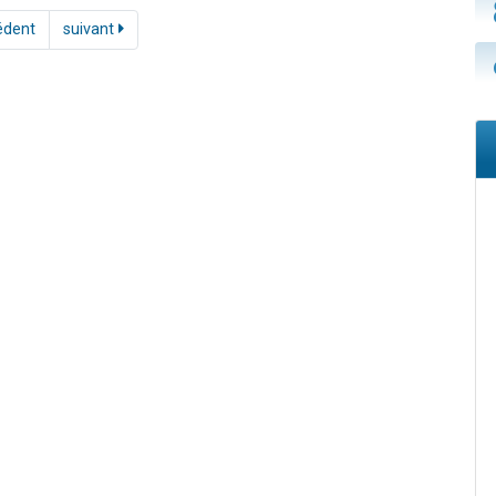
édent
suivant