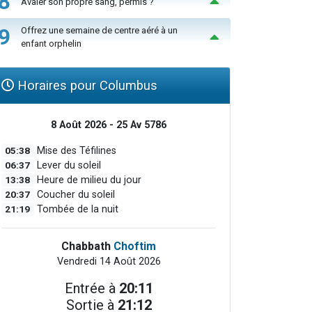
8
Avaler son propre sang, permis ?
9
Offrez une semaine de centre aéré à un
enfant orphelin
Horaires pour Columbus
8 Août 2026 - 25 Av 5786
05:38
Mise des Téfilines
06:37
Lever du soleil
13:38
Heure de milieu du jour
20:37
Coucher du soleil
21:19
Tombée de la nuit
Chabbath
Choftim
Vendredi 14 Août 2026
Entrée à
20:11
Sortie à
21:12