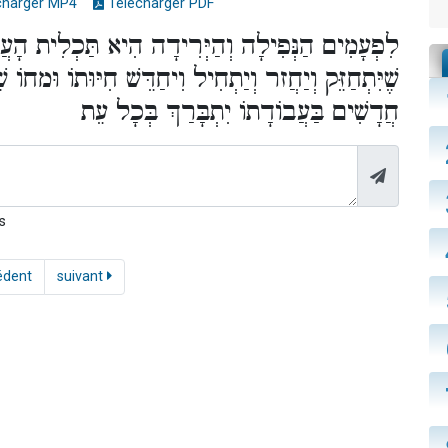
charger MP4
Télécharger PDF
לִפְעָמִים הַנְּפִילָה וְהַיְּרִידָה הִיא תַּכְלִית הָעֲלִ
שֶׁיִּתְחַזֵּק וְיַחֲזר וְיַתְחִיל וִיחַדֵּשׁ חִיּוּתוֹ וּמחוֹ
חֲדָשִׁים בַּעֲבוֹדָתוֹ יִתְבָּרַךְ בְּכָל עֵת
s
édent
suivant