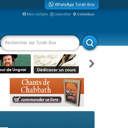
WhatsApp Torah-Box
bre
Mon compte
Calendrier
Columbus
...
vertissements
Livres
Rabbanim