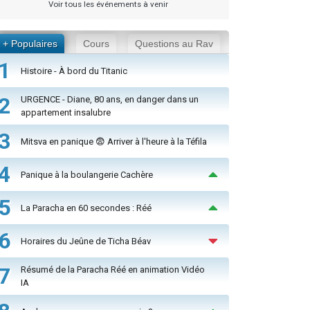
Voir tous les événements à venir
+ Populaires
Cours
Questions au Rav
1
Histoire - À bord du Titanic
2
URGENCE - Diane, 80 ans, en danger dans un
appartement insalubre
3
Mitsva en panique 😨 Arriver à l'heure à la Téfila
4
Panique à la boulangerie Cachère
5
La Paracha en 60 secondes : Réé
6
Horaires du Jeûne de Ticha Béav
7
Résumé de la Paracha Réé en animation Vidéo
IA