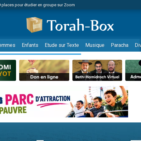
49 places pour étudier en groupe sur Zoom
nes viennent de faire un don pour Diane, 80 ans, dans un appartement insalu
viennent de nous rejoindre sur WhatsApp
viennent de nous rejoindre sur WhatsApp
es viennent de faire un don pour Reloger Rivka, 6 enfants, victime de violences
emmes
Enfants
Etude sur Texte
Musique
Paracha
Di
es viennent de faire un don pour 1 Journée de Vacances Pour les Enfants
 viennent de demander une bénédiction
viennent de nous rejoindre sur WhatsApp
49 places pour étudier en groupe sur Zoom
 donner son Maasser
viennent de nous rejoindre sur WhatsApp
viennent de nous rejoindre sur WhatsApp
de donner son Maasser
es viennent de faire un don pour 5 jours de vacances aux Orphelins
viennent de nous rejoindre sur WhatsApp