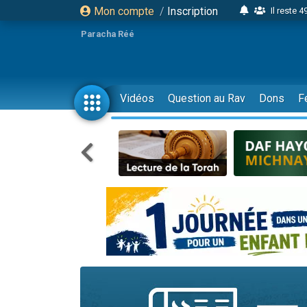
Mon compte
/
Inscription
Il reste 
16 person
Paracha Réé
2 personnes 
6 personnes 
4 personn
Vidéos
Question au Rav
Dons
F
2 personn
17 personnes
4 personnes 
Il reste 
Eva vient de
4 personnes 
3 personnes 
Odaya vient 
3 personn
2 personnes 