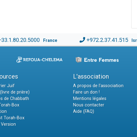
+33.1.80.20.5000
+972.2.37.41.515
France
Is
ources
L'association
ier Juif
A propos de l'association
(livre de prière)
Faire un don !
es de Chabbath
Mentions légales
 Torah-Box
Nous contacter
tion
Aide (FAQ)
t Torah-Box
 Version