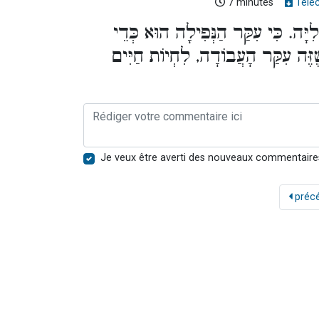
7 minutes
Télé
יָּה. כִּי עִקַּר הַנְּפִילָה הוּא כְּדֵי
 שֶׁזֶּה עִקַּר הָעֲבוֹדָה, לִחְיוֹת חַיִּים
Je veux être averti des nouveaux commentaire
préc