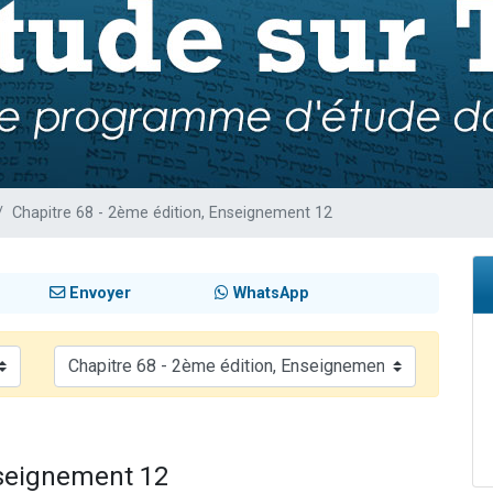
 viennent de demander une bénédiction
nnes viennent de faire un don pour Sauvez la jambe de Yohan
49 places pour étudier en groupe sur Zoom
lles musiques dans Torah-Box Music
 viennent de demander une bénédiction
Chapitre 68 - 2ème édition, Enseignement 12
Envoyer
WhatsApp
nseignement 12