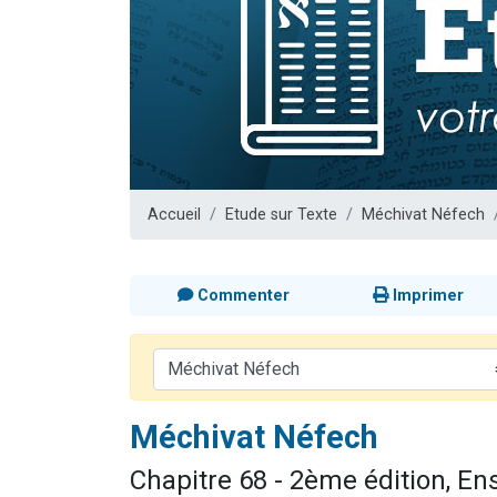
13 personnes
30 perso
Il reste 
12 nouve
29 personnes
Accueil
Etude sur Texte
Méchivat Néfech
Commenter
Imprimer
Méchivat Néfech
Chapitre 68 - 2ème édition, E