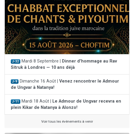
Mardi 8 Septembre |
Dinner d'hommage au Rav
J-32
Sitruk à Londres — 10 ans déjà
Dimanche 16 Août |
Venez rencontrer le Admour
J-9
de Ungvar à Natanya!
Mardi 18 Août |
Le Admour de Ungvar recevra en
J-11
plein Kikar de Natanya à Alonzo!
Voir tous les événements à venir