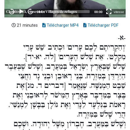
21 minutes
Télécharger MP4
Télécharger PDF
-א-
'וְהִקְרִיתֶם לָכֶם עָרִים' וּכְתִיב 'שֵׁשׁ עָרֵי
מִקְלָט', 'אֵת שְׁלשׁ הֶעָרִים' [לה, יא-יד].
שָׁלשׁ שֶׁבְּאֶרֶץ יִשְׂרָאֵל בְּמַעֲרָב, וְשָׁלשׁ שֶׁבְּעֵבֶר
הַיַּרְדֵּן בְּמִזְרָח, בְּנֵי רְאוּבֵן וּבְנֵי גָד וַחֲצִי
שֵׁבֶט הַמְנַשֶּׁה, שֶׁנֶּאֱמַר [דברים ד, מג]'אֶת
בֶּצֶר בַּמִּדְבָּר בְּאֶרֶץ הַמִּישֹׁר לָראוּבֵנִי וְאֶת
רָאמֹת בַּגִּלְעָד לַגָּדִי וְאֶת גּוֹלָן בַּבָּשָׁן לַמְנַשִּׁי',
הֲרֵי שָׁלשׁ בַּמִּזְרָח.
וְשָׁלשׁ בַּמַּעֲרָב, חֶבְרוֹן מִשֶּׁל יְהוּדָה. וּשְׁכֶם