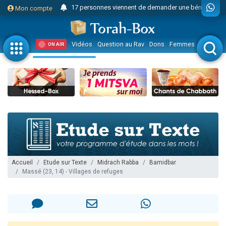
17 personnes viennent de demander une bénédiction
Mon compte
Il reste 49 places pour étudier en groupe sur Zoom
23 personnes viennent de faire un don pour Diane, 80 ans, dans un appartement insalubre
Vidéos
Question au Rav
Dons
Femmes
Enfants
ON AIR
Eva vient de donner son Maasser
4 personnes viennent de nous rejoindre sur WhatsApp
3 personnes viennent de nous rejoindre sur WhatsApp
Odaya vient de donner son Maasser
3 personnes viennent de faire un don pour 5 jours de vacances aux Orphelins
2 personnes viennent de nous rejoindre sur WhatsApp
13 personnes viennent de demander une bénédiction
Il reste 49 places pour étudier en groupe sur Zoom
Accueil
Etude sur Texte
Midrach Rabba
Bamidbar
Massé (23, 14) - Villages de refuges
30 personnes viennent de faire un don pour Sauvez la jambe de Yohan
12 nouvelles musiques dans Torah-Box Music
3 personnes viennent de nous rejoindre sur WhatsApp
2 personnes viennent de nous rejoindre sur WhatsApp