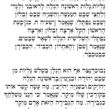
גָּלֻיּוֹת:גָּלוּת רִאשׁוֹנָה הִגְלָה לָראוּבֵנִי וְלַגָּדִי
וְלַחֲצִי שֵׁבֶט הַמְנַשֶּׁה.וְהַשְּׁנִיָּה שֵׁבֶט זְבֻלוּן
וְשֵׁבֶט נַפְתָּלִי, שֶׁנֶּאֱמַר [ישעיה ח, כג]'כָּעֵת
הָרִאשׁוֹן הֵקַל אַרְצָה זְבֻלוּן וְאַרְצָה
נַפְתָּלִי'.הַשְּׁלִישִׁית הִגְלָה לִשְׁאָר שְׁבָטִים,
שֶׁנֶּאֱמַר [שם] 'וְהָאַחֲרוֹן הִכְבִּיד', הִכְבִּידָן
כִּבְמַכְבֵּד.
נְבוּכַדְנֶצַּר אַף הוּא הֶגְלָן בְּשְׁלשׁ גָּלֻיּוֹת מִן
שֵׁבֶט יְהוּדָה וּבִנְיָמִין:בָּרִאשׁוֹנָה הִגְלָה
יְהוֹיָקִים.וּבַשְּׁנִיָּה יְהוֹיָכִין, מֶה עָשָׂה קָשַׁר אוֹתוֹ
בְּקוֹרָכִין שֶׁלּוֹ מְיֻקָּר, שֶׁנֶּאֱמַר 'כִּי הִנְנִי מְשַׁלֵּחֲךָ
כַּגְּבִירָה', מַה הַגְּבִירָה הַזֹּאת אָדָם מְיַקֵּר