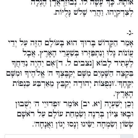
אוֹתָהּ, כָּךְ עָשָׂה לוֹ. נְבוּזַרְאֲדָן הֶגְלָה
לְצִדְקִיָהוּ, וַהֲרֵי שָׁלשׁ גָּלֻיּוֹת.
-ג-
אָמַר הַקָּדוֹשׁ בָּרוּךְ הוּא בָּעוֹלָם הַזֶּה עַל יְדֵי
עֲוֹנוֹת גָּלוּ וְנִתְפַּזְּרוּ בְּשַׁעֲרֵי הָאָרֶץ, אֲבָל
לֶעָתִיד לָבוֹא [נצבים ל, ד]'אִם יִהְיֶה נִדַּחֲךָ
בִּקְצֵה הַשָּׁמָיִם מִשָּׁם יְקַבֶּצְךָ ה' אֱלֹהֶיךָ וּמִשָּׁם
יִקָּחֶךָ'.'וּנְפֻצוֹת יְהוּדָה יְקַבֵּץ מֵאַרְבַּע כַּנְפוֹת
הָאָרֶץ',
וְכֵן יְשַׁעְיָה [יא, יב] אוֹמֵר 'וּפְדוּיֵי ה' יְשֻׁבוּן
וּבָאוּ צִיּוֹן בְּרִנָה וְשִׂמְחַת עוֹלָם עַל רֹאשָׁם
שָׂשׂוֹן וְשִׂמְחָה יַשִֹּׂיגוּ וְנָסוּ יָגוֹן וַאֲנָחָה'.