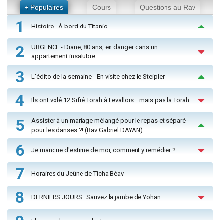
+ Populaires
Cours
Questions au Rav
1
Histoire - À bord du Titanic
2
URGENCE - Diane, 80 ans, en danger dans un
appartement insalubre
3
L'édito de la semaine - En visite chez le Steipler
4
Ils ont volé 12 Sifré Torah à Levallois… mais pas la Torah
5
Assister à un mariage mélangé pour le repas et séparé
pour les danses ?! (Rav Gabriel DAYAN)
6
Je manque d'estime de moi, comment y remédier ?
7
Horaires du Jeûne de Ticha Béav
8
DERNIERS JOURS : Sauvez la jambe de Yohan