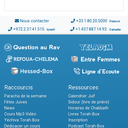
Nous contacter
+33.1.80.20.5000
France
+972.2.37.41.515
+1.437.887.14.93
Israël
Canada
Raccourcis
Ressources
Paracha de la semaine
Calendrier Juif
Fêtes Juives
Sidour (livre de prière)
News
Horaires de Chabbath
Cours Mp3-Vidéo
Livres Torah-Box
Yéchiva Torah-Box
Inscription
Dédicacer un cours
Podcast Torah-Box