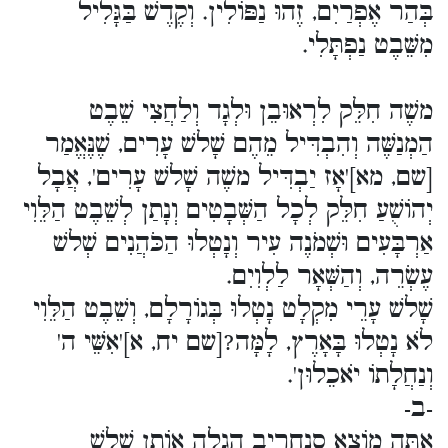
בְּהַר אֶפְרַיִם, זֶהוּ נַפּוֹלִין. וְקֶדֶשׁ בַּגָּלִיל
מִשֵּׁבֶט נַפְתָּלִי.
משֶׁה חִלֵּק לִרְאוּבֵן וּלְגָד וְלַחֲצִי שֵׁבֶט
הַמְנַשֶּׁה וְהִבְדִּיל מֵהֶם שָׁלשׁ עָרִים, שֶׁנֶּאֱמַר
[שם, מא]'אָז יַבְדִּיל משֶׁה שָׁלשׁ עָרִים', אֲבָל
יְהוֹשֻׁעַ חִלֵּק לְכָל הַשְּׁבָטִים וְנָתַן לְשֵׁבֶט הַלֵּוִי
אַרְבָּעִים וּשְׁמֹנֶה עִיר וְנָטְלוּ הַכֹּהֲנִים שְׁלשׁ
עֶשְׂרֵה, וְהַשְּׁאָר לַלְוִיִם.
שָׁלשׁ עָרֵי מִקְלָט נָטְלוּ בְּגוֹרָלָם, וְשֵׁבֶט הַלֵּוִי
לֹא נָטְלוּ בָּאָרֶץ, לָמָּה?[שם יח, א]'אִשֵּׁי ה'
וְנַחֲלָתוֹ יֹאכֵלוּן'.
-ב-
אַתָּה מוֹצֵא סַנְחֵרִיב הִגְלָה אוֹתָן שָׁלשׁ