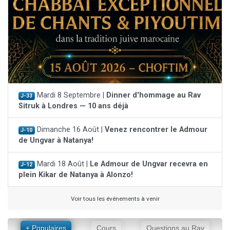
Mardi 8 Septembre |
Dinner d'hommage au Rav
J-33
Sitruk à Londres — 10 ans déjà
Dimanche 16 Août |
Venez rencontrer le Admour
J-10
de Ungvar à Natanya!
Mardi 18 Août |
Le Admour de Ungvar recevra en
J-12
plein Kikar de Natanya à Alonzo!
Voir tous les événements à venir
+ Populaires
Cours
Questions au Rav