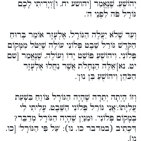
יְהוֹשֻׁעַ, שֶׁנֶּאֱמַר [יהושע יח, ו]'וְיָרִיתִי לָכֶם
גּוֹרָל פֹּה לִפְנֵי ה'.
וְעַד שֶׁלֹא יַעֲלֶה הַגּוֹרָל, אֶלְעָזָר אוֹמֵר בְּרוּחַ
הַקֹּדֶשׁ גּוֹרַל שֵׁבֶט פְּלוֹנִי עוֹלֶה שֶׁיִּטֹּל מִמָּקוֹם
פְּלוֹנִי, וִיהוֹשֻׁעַ פּוֹשֵׁט יָדוֹ וְעוֹלֶה, שֶׁנֶּאֱמַר [שם
יט, נא]'אֵלֶּה הַנְּחָלֹת אֲשֶׁר נִחֲלוּ אֶלְעָזָר
הַכֹּהֵן וִיהוֹשֻׁעַ בִּן נוּן'.
וְזוֹ הָיְתָה יְתֵרָה שֶׁהָיָה הַגּוֹרָל צוֹוֵחַ בִּשְׁעַת
עֲלִיָּתוֹ:'אֲנִי גּוֹרַל פְּלוֹנִי הַשֵּׁבֶט, עָלִיתִי לִי
בְּמָקוֹם פְּלוֹנִי'. וּמִנַּיִן שֶׁהָיָה הַגּוֹרָל מְדַבֵּר?
דִּכְתִיב (במדבר כו, נו): 'עַל פִּי הַגּוֹרָל' [כו,
נו].