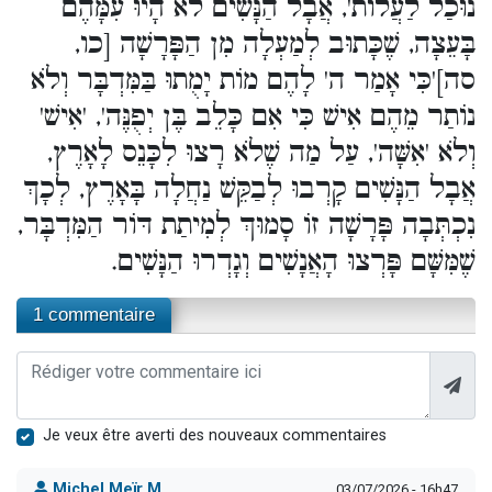
נוּכַל לַעֲלוֹת', אֲבָל הַנָּשִׁים לֹא הָיוּ עִמָּהֶם
בָּעֵצָה, שֶׁכָּתוּב לְמַעְלָה מִן הַפָּרָשָׁה [כו,
סה]'כִּי אָמַר ה' לָהֶם מוֹת יָמֻתוּ בַּמִּדְבָּר וְלֹא
נוֹתַר מֵהֶם אִישׁ כִּי אִם כָּלֵב בֶּן יְפֻנֶּה', 'אִישׁ'
וְלֹא 'אִשָּׁה', עַל מַה שֶׁלֹא רָצוּ לִכָּנֵס לָאָרֶץ,
אֲבָל הַנָּשִׁים קָרְבוּ לְבַקֵּשׁ נַחֲלָה בָּאָרֶץ, לְכָךְ
נִכְתְּבָה פָּרָשָׁה זוֹ סָמוּךְ לְמִיתַת דּוֹר הַמִּדְבָּר,
שֶׁמִּשָּׁם פָּרְצוּ הָאֲנָשִׁים וְגָדְרוּ הַנָּשִׁים.
1 commentaire
Je veux être averti des nouveaux commentaires
Michel Meïr M.
03/07/2026 - 16h47