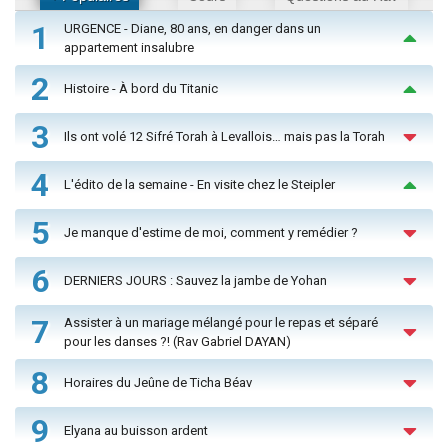
1
URGENCE - Diane, 80 ans, en danger dans un
appartement insalubre
2
Histoire - À bord du Titanic
3
Ils ont volé 12 Sifré Torah à Levallois… mais pas la Torah
4
L'édito de la semaine - En visite chez le Steipler
5
Je manque d'estime de moi, comment y remédier ?
6
DERNIERS JOURS : Sauvez la jambe de Yohan
7
Assister à un mariage mélangé pour le repas et séparé
pour les danses ?! (Rav Gabriel DAYAN)
8
Horaires du Jeûne de Ticha Béav
9
Elyana au buisson ardent