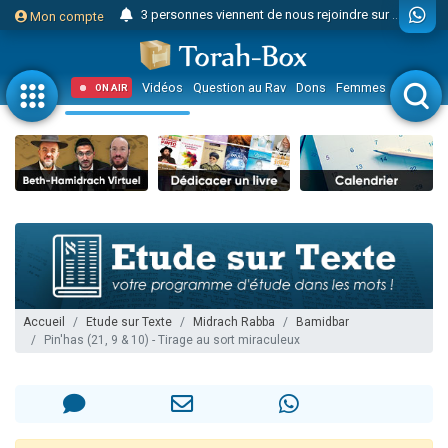
3 personnes viennent de nous rejoindre sur WhatsApp
Mon compte
Odaya vient de donner son Maasser
3 personnes viennent de faire un don pour 5 jours de vacances aux Orphelins
Vidéos
Question au Rav
Dons
Femmes
Enfants
ON AIR
3 personnes viennent de faire un don pour Diane, 80 ans, dans un appartement insalubre
2 personnes viennent de nous rejoindre sur WhatsApp
13 personnes viennent de demander une bénédiction
30 personnes viennent de faire un don pour Sauvez la jambe de Yohan
Il reste 49 places pour étudier en groupe sur Zoom
12 nouvelles musiques dans Torah-Box Music
3 personnes viennent de nous rejoindre sur WhatsApp
2 personnes viennent de nous rejoindre sur WhatsApp
Accueil
Etude sur Texte
Midrach Rabba
Bamidbar
Pin'has (21, 9 & 10) - Tirage au sort miraculeux
2 nouvelles musiques dans Torah-Box Music
3 personnes viennent de nous rejoindre sur WhatsApp
8 personnes viennent de faire un don pour Tsédaka : pauvres d'Israel
Nouvelle émission radio : Visions de grandeur n°104 : Le Chabbath et le Birkat Hamazone à travers le temps