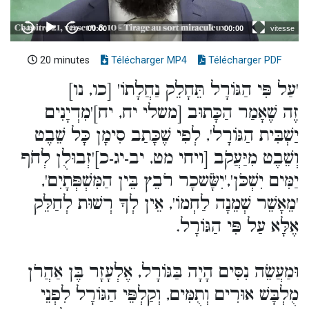
20 minutes
Télécharger MP4
Télécharger PDF
'עַל פִּי הַגּוֹרָל תֵּחָלֵק נַחֲלָתוֹ' [כו, נו]
זֶה שֶׁאָמַר הַכָּתוּב [משלי יח, יח]'מִדְיָנִים
יַשְׁבִּית הַגּוֹרָל', לְפִי שֶׁכָּתַב סִימָן כָּל שֵׁבֶט
וְשֵׁבֶט מִיַּעֲקֹב [ויחי מט, יב-יג-כ]'זְבוּלֻן לְחֹף
יַמִּים יִשְׁכֹּן','יִשָֹּׂשכָר רֹבֵץ בֵּין הַמִּשְׁפְּתָיִם',
'מֵאָשֵׁר שְׁמֵנָה לַחְמוֹ', אֵין לְךָ רְשׁוּת לְחַלֵּק
אֶלָּא עַל פִּי הַגּוֹרָל.
וּמַעֲשֵׂה נִסִּים הָיָה בַּגּוֹרָל, אֶלְעָזָר בֶּן אַהֲרֹן
מֻלְבָּשׁ אוּרִים וְתֻמִּים, וְקַלְפֵּי הַגּוֹרָל לִפְנֵי