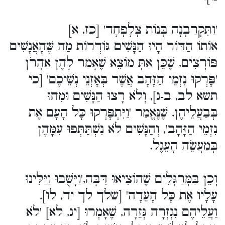
'וַתִּקְרַבְנָה בְּנוֹת צְלָפְחָד' [כז, א]
אוֹתוֹ הַדּוֹר הָיוּ הַנָּשִׁים גּוֹדְרוֹת מַה שֶּׁהָאֲנָשִׁים
פּוֹרְצִים, שֶׁכֵּן אַתְּ מוֹצֵא שֶׁאָמַר לָהֶן אַהֲרֹן
'פָּרְקוּ נִזְמֵי הַזָּהָב אֲשֶׁר בְּאָזְנֵי נְשֵׁיכֶם' [כי
תשא לב, ב-ג], וְלֹא רָצוּ הַנָּשִׁים וּמִחוּ
בְּבַעֲלֵיהֶן, שֶׁנֶּאֱמַר 'וַיִּתְפָּרְקוּ כָּל הָעָם אֶת
נִזְמֵי הַזָּהָב', וְהַנָּשִׁים לֹא נִשְׁתַּתְּפוּ עִמָּהֶן
בְּמַעֲשֵׂה הָעֵגֶל.
וְכֵן בַּמְּרַגְּלִים שֶׁהוֹצִיאוּ דִּבָּה,'וַיָּשֻׁבוּ וַיַּלִּינוּ
עָלָיו אֶת כָּל הָעֵדָה' [שלך לך יד, לו],
וַעֲלֵיהֶם נִגְזְרָה גְּזֵרָה, שֶׁאָמְרוּ [יג, לא] 'לֹא