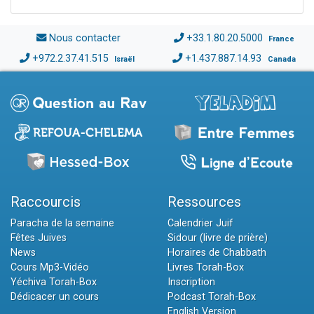
Nous contacter
+33.1.80.20.5000
France
+972.2.37.41.515
+1.437.887.14.93
Israël
Canada
Raccourcis
Ressources
Paracha de la semaine
Calendrier Juif
Fêtes Juives
Sidour (livre de prière)
News
Horaires de Chabbath
Cours Mp3-Vidéo
Livres Torah-Box
Yéchiva Torah-Box
Inscription
Dédicacer un cours
Podcast Torah-Box
English Version