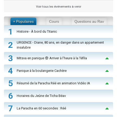
Voir tous les événements à venir
+ Populaires
Cours
Questions au Rav
1
Histoire - À bord du Titanic
2
URGENCE - Diane, 80 ans, en danger dans un appartement
insalubre
3
Mitsva en panique 😨 Arriver à l'heure à la Téfila
4
Panique à la boulangerie Cachère
5
Résumé de la Paracha Réé en animation Vidéo IA
6
Horaires du Jeûne de Ticha Béav
7
La Paracha en 60 secondes : Réé