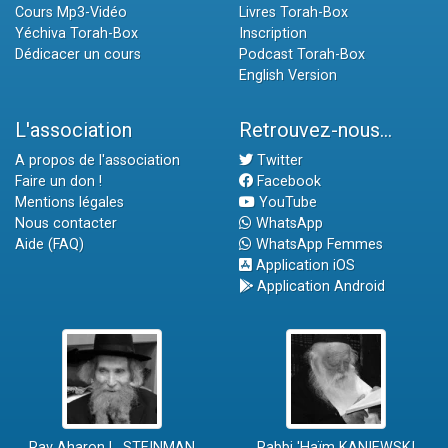
Cours Mp3-Vidéo
Livres Torah-Box
Yéchiva Torah-Box
Inscription
Dédicacer un cours
Podcast Torah-Box
English Version
L'association
Retrouvez-nous...
A propos de l'association
Twitter
Faire un don !
Facebook
Mentions légales
YouTube
Nous contacter
WhatsApp
Aide (FAQ)
WhatsApp Femmes
Application iOS
Application Android
Rav Aharon L. STEINMAN
Rabbi 'Haïm KANIEWSKI