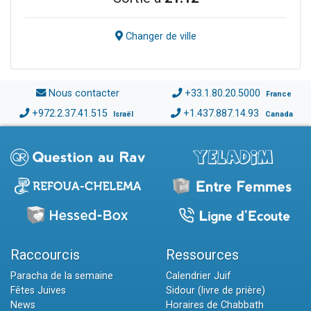
Changer de ville
Nous contacter
+33.1.80.20.5000
France
+972.2.37.41.515
+1.437.887.14.93
Israël
Canada
Raccourcis
Ressources
Paracha de la semaine
Calendrier Juif
Fêtes Juives
Sidour (livre de prière)
News
Horaires de Chabbath