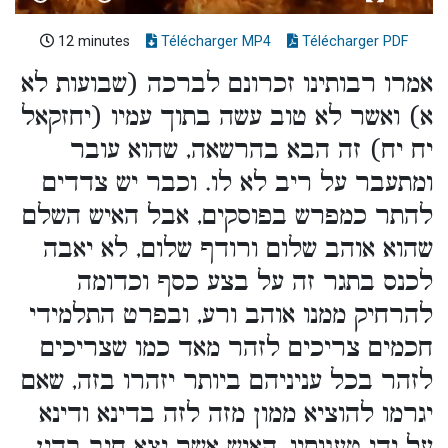
12 minutes
Télécharger MP4
Télécharger PDF
אמרו רבותינו זכרונם לברכה (שבועות לא
א) ואשר לא טוב עשה בתוך עמיו (יחזקאל
יח יח) זה הבא בהרשאה, שהוא עובר
ומתעבר על ריב לא לו. וכבר יש צדדים
להתר כמפרש בפוסקים, אבל האיש השלם
שהוא אוהב שלום ורודף שלום, לא יאבה
לכנס בתגר זה על בצע כסף וכדומה
להרחיק ממנו אוהב ורע, ובפרט התלמידי
חכמים צריכים לזהר מאד כמו שצריכים
לזהר בכל עניניהם ביותר יזהרו בזה, שאם
יגרמו להוציא ממון מזה לזה בדינא ודינא
על ידי טענותיו, האיש אשר יצא חיב בדין