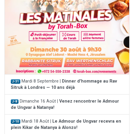
Mardi 8 Septembre |
Dinner d'hommage au Rav
J-31
Sitruk à Londres — 10 ans déjà
Dimanche 16 Août |
Venez rencontrer le Admour
J-8
de Ungvar à Natanya!
Mardi 18 Août |
Le Admour de Ungvar recevra en
J-10
plein Kikar de Natanya à Alonzo!