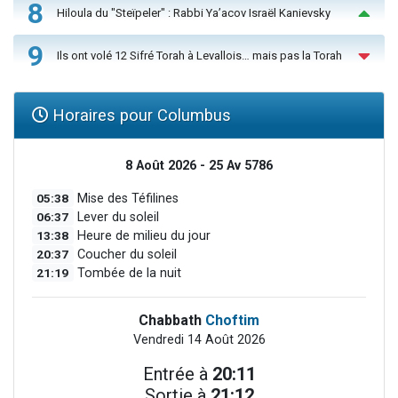
8
Hiloula du "Steïpeler" : Rabbi Ya’acov Israël Kanievsky
9
Ils ont volé 12 Sifré Torah à Levallois… mais pas la Torah
Horaires pour Columbus
8 Août 2026 - 25 Av 5786
05:38
Mise des Téfilines
06:37
Lever du soleil
13:38
Heure de milieu du jour
20:37
Coucher du soleil
21:19
Tombée de la nuit
Chabbath
Choftim
Vendredi 14 Août 2026
Entrée à
20:11
Sortie à
21:12