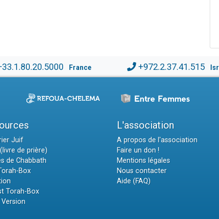
+33.1.80.20.5000
+972.2.37.41.515
France
Is
ources
L'association
ier Juif
A propos de l'association
(livre de prière)
Faire un don !
es de Chabbath
Mentions légales
 Torah-Box
Nous contacter
tion
Aide (FAQ)
t Torah-Box
 Version