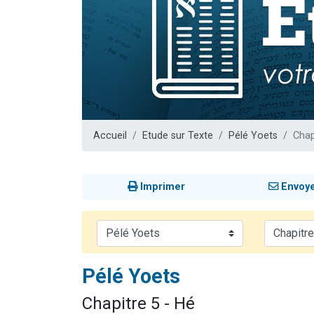
3 personnes 
3 personn
Odaya vient 
13 personnes
Accueil
Etude sur Texte
Pélé Yoets
Chap
Imprimer
Envoy
Pélé Yoets
Chapitre 5 - Hé