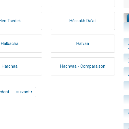
Hen Tsédek
Héssakh Da'at
Halbacha
Halvaa
Harchaa
Hachvaa - Comparaison
édent
suivant