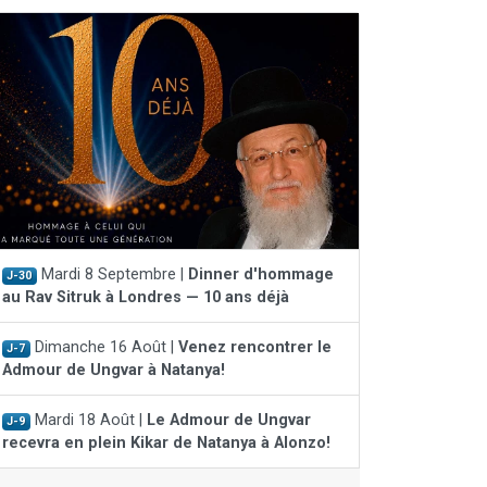
Mardi 8 Septembre |
Dinner d'hommage
J-30
au Rav Sitruk à Londres — 10 ans déjà
Dimanche 16 Août |
Venez rencontrer le
J-7
Admour de Ungvar à Natanya!
Mardi 18 Août |
Le Admour de Ungvar
J-9
recevra en plein Kikar de Natanya à Alonzo!