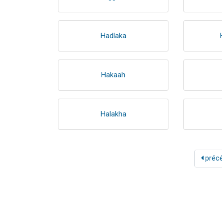
Hadlaka
Hakaah
Halakha
préc