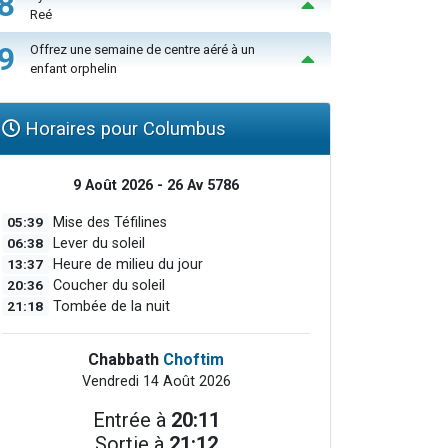
8
Reé
9
Offrez une semaine de centre aéré à un
enfant orphelin
Horaires pour Columbus
9 Août 2026 - 26 Av 5786
05:39
Mise des Téfilines
06:38
Lever du soleil
13:37
Heure de milieu du jour
20:36
Coucher du soleil
21:18
Tombée de la nuit
Chabbath
Choftim
Vendredi 14 Août 2026
Entrée à
20:11
Sortie à
21:12