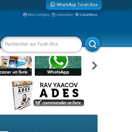
WhatsApp Torah-Box
Mon compte
Calendrier
Columbus
re
vertissements
Livres
Rabbanim
...