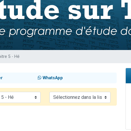
viennent de nous rejoindre sur WhatsApp
es viennent de faire un don pour 5 jours de vacances aux Orphelins
de donner son Maasser
 viennent de demander une bénédiction
itre 5 - Hé
er
WhatsApp