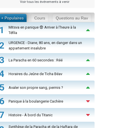
Voir tous les événements à venir
+ Populaires
Cours
Questions au Rav
1
Mitsva en panique 😨 Arriver à l'heure à la
Téfila
2
URGENCE - Diane, 80 ans, en danger dans un
appartement insalubre
3
La Paracha en 60 secondes : Réé
4
Horaires du Jeûne de Ticha Béav
5
Avaler son propre sang, permis ?
6
Panique à la boulangerie Cachère
7
Histoire - À bord du Titanic
Synthèse de la Paracha et de la Haftara de