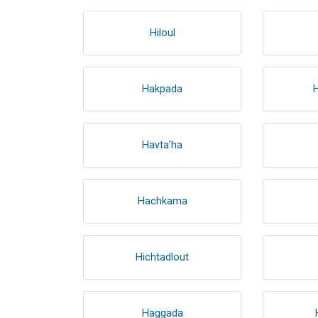
Hiloul
Hakpada
Havta'ha
Hachkama
Hichtadlout
Haggada