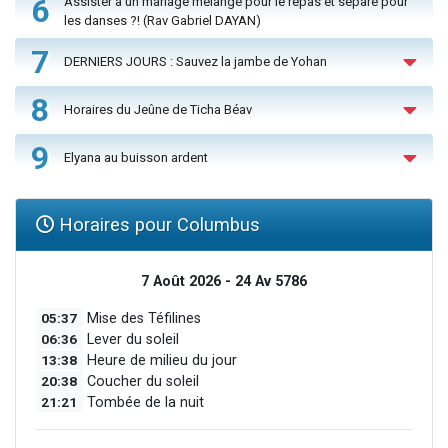
6
Assister à un mariage mélangé pour le repas et séparé pour
les danses ?! (Rav Gabriel DAYAN)
7
DERNIERS JOURS : Sauvez la jambe de Yohan
8
Horaires du Jeûne de Ticha Béav
9
Elyana au buisson ardent
Horaires pour Columbus
7 Août 2026 - 24 Av 5786
05:37
Mise des Téfilines
06:36
Lever du soleil
13:38
Heure de milieu du jour
20:38
Coucher du soleil
21:21
Tombée de la nuit