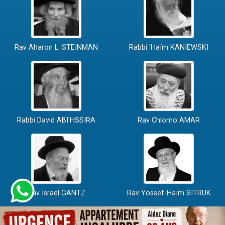
Rav Aharon L. STEINMAN
Rabbi 'Haïm KANIEWSKI
Rabbi David ABI'HSSIRA
Rav Chlomo AMAR
Rav Israël GANTZ
Rav Yossef-Haïm SITRUK