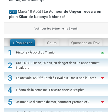
de Ungvar à Natanya!
Mardi 18 Août |
Le Admour de Ungvar recevra en
J-11
plein Kikar de Natanya à Alonzo!
Voir tous les événements à venir
+ Populaires
Cours
Questions au Rav
1
Histoire - À bord du Titanic
2
URGENCE - Diane, 80 ans, en danger dans un appartement
insalubre
3
Ils ont volé 12 Sifré Torah à Levallois… mais pas la Torah
4
L'édito de la semaine - En visite chez le Steipler
5
Je manque d'estime de moi, comment y remédier ?