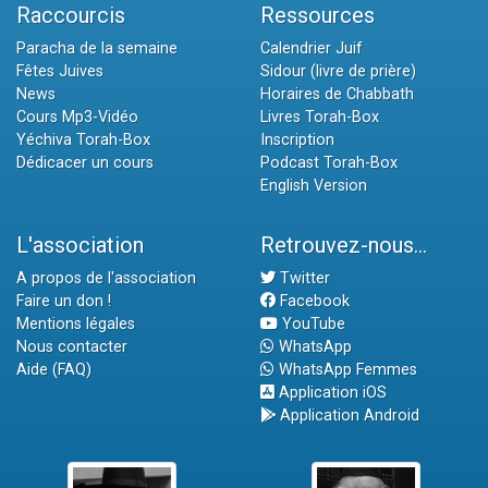
Raccourcis
Ressources
Paracha de la semaine
Calendrier Juif
Fêtes Juives
Sidour (livre de prière)
News
Horaires de Chabbath
Cours Mp3-Vidéo
Livres Torah-Box
Yéchiva Torah-Box
Inscription
Dédicacer un cours
Podcast Torah-Box
English Version
L'association
Retrouvez-nous...
A propos de l'association
Twitter
Faire un don !
Facebook
Mentions légales
YouTube
Nous contacter
WhatsApp
Aide (FAQ)
WhatsApp Femmes
Application iOS
Application Android