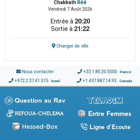
Chabbath
Réé
Vendredi 7 Août 2026
Entrée à
20:20
Sortie à
21:22
Changer de ville
Nous contacter
+33.1.80.20.5000
France
+972.2.37.41.515
+1.437.887.14.93
Israël
Canada