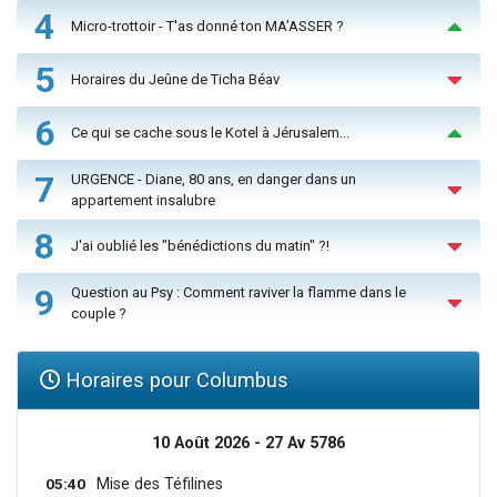
4
Micro-trottoir - T'as donné ton MA’ASSER ?
5
Horaires du Jeûne de Ticha Béav
6
Ce qui se cache sous le Kotel à Jérusalem...
7
URGENCE - Diane, 80 ans, en danger dans un
appartement insalubre
8
J'ai oublié les "bénédictions du matin" ?!
9
Question au Psy : Comment raviver la flamme dans le
couple ?
Horaires pour Columbus
10 Août 2026 - 27 Av 5786
05:40
Mise des Téfilines