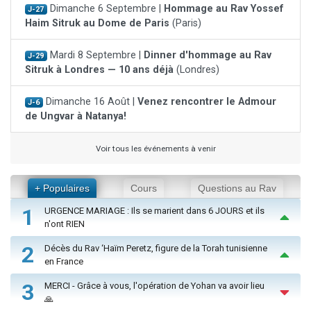
Dimanche 6 Septembre |
Hommage au Rav Yossef
J-27
Haim Sitruk au Dome de Paris
(Paris)
Mardi 8 Septembre |
Dinner d'hommage au Rav
J-29
Sitruk à Londres — 10 ans déjà
(Londres)
Dimanche 16 Août |
Venez rencontrer le Admour
J-6
de Ungvar à Natanya!
Voir tous les événements à venir
+ Populaires
Cours
Questions au Rav
1
URGENCE MARIAGE : Ils se marient dans 6 JOURS et ils
n'ont RIEN
2
Décès du Rav ‘Haïm Peretz, figure de la Torah tunisienne
en France
3
MERCI - Grâce à vous, l'opération de Yohan va avoir lieu
🙏