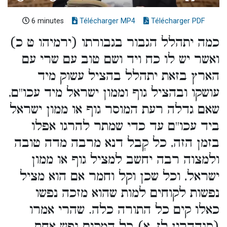
6 minutes
Télécharger MP4
Télécharger PDF
כמה יתהלל הגבור בגבורתו (ירמיהו ט כ)
ואשר יש לו כח ויד ושם טוב עם שרי עם
הארץ בזאת יתהלל בהציל עשוק מיד
עושקו ובהציל גוף וממון ישראל מיד עכו''ם,
שאם גדלה רעת המוסר גוף או ממון ישראל
ביד עכו''ם עד כדי שמתר להרגו אפלו
בזמן הזה, כל קְבל דנא מרבה מדה טובה
ולמצוה רבה יחשב למציל גוף או ממון
ישראל, וכל שכן וקל וחמר אם הוא מציל
נפשות לקוחים למות שהוא מזכה נפשו
כאלו קים כל התורה כלה. שהרי אמרו
(סנהדרין לז, א) כל המקים נפש אחת