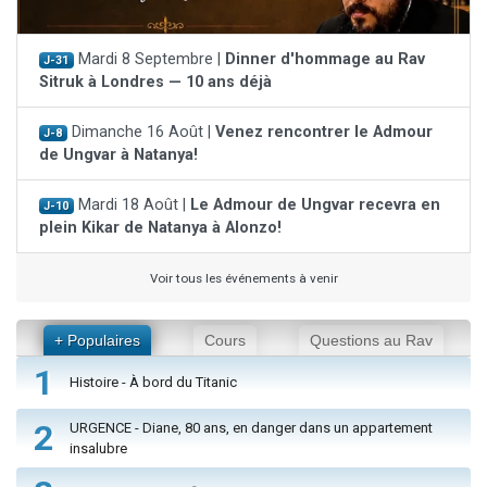
Mardi 8 Septembre |
Dinner d'hommage au Rav
J-31
Sitruk à Londres — 10 ans déjà
Dimanche 16 Août |
Venez rencontrer le Admour
J-8
de Ungvar à Natanya!
Mardi 18 Août |
Le Admour de Ungvar recevra en
J-10
plein Kikar de Natanya à Alonzo!
Voir tous les événements à venir
+ Populaires
Cours
Questions au Rav
1
Histoire - À bord du Titanic
2
URGENCE - Diane, 80 ans, en danger dans un appartement
insalubre