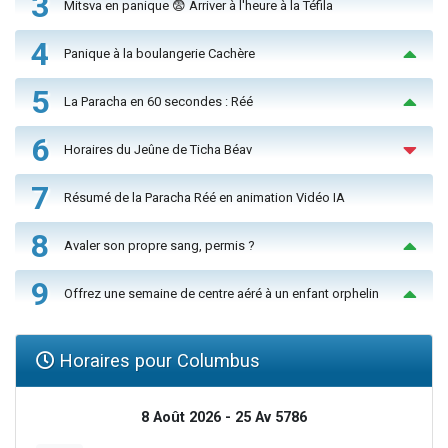
3
Mitsva en panique 😨 Arriver à l'heure à la Téfila
4
Panique à la boulangerie Cachère
5
La Paracha en 60 secondes : Réé
6
Horaires du Jeûne de Ticha Béav
7
Résumé de la Paracha Réé en animation Vidéo IA
8
Avaler son propre sang, permis ?
9
Offrez une semaine de centre aéré à un enfant orphelin
Horaires pour Columbus
8 Août 2026 - 25 Av 5786