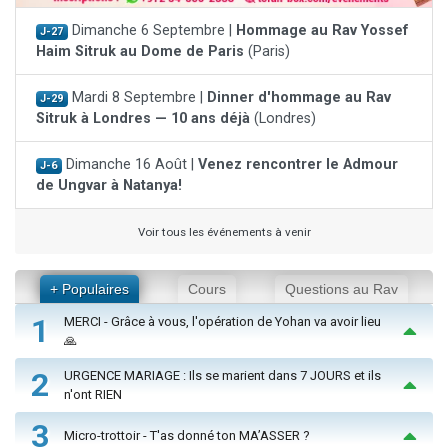
Dimanche 6 Septembre |
Hommage au Rav Yossef
J-27
Haim Sitruk au Dome de Paris
(Paris)
Mardi 8 Septembre |
Dinner d'hommage au Rav
J-29
Sitruk à Londres — 10 ans déjà
(Londres)
Dimanche 16 Août |
Venez rencontrer le Admour
J-6
de Ungvar à Natanya!
Voir tous les événements à venir
+ Populaires
Cours
Questions au Rav
1
MERCI - Grâce à vous, l'opération de Yohan va avoir lieu
🙏
2
URGENCE MARIAGE : Ils se marient dans 7 JOURS et ils
n'ont RIEN
3
Micro-trottoir - T'as donné ton MA’ASSER ?