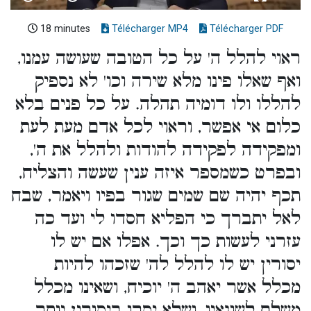
18 minutes
Télécharger MP4
Télécharger PDF
ראוי להלל ה' על כל הטובה שעושה עמנו,
ואף שאלו פינו מלא שירה וכו' לא נספיק
להללו ולו דומיה תהלה. על כל פנים בלא
כלום אי אפשר, וראוי לכל אדם מעת לעת
ומפקידה לפקידה להודות ולהלל את ה',
ובפרט כשמספר איזה ענין שעשה והצליח,
תכף יהיה שם שמים שגור בפיו ויאמר, שבח
לאל יתברך כי הפליא חסדו לי ועד כה
עזרני לעשות כך וכך. אפלו אם יש לו
יסורין יש לו להלל לה' שזכהו להיות
מכלל אשר יאהב ה' יוכיח, ושאינו מכלל
משלם לשונאיו, ושלא יסרו ביסורין יותר