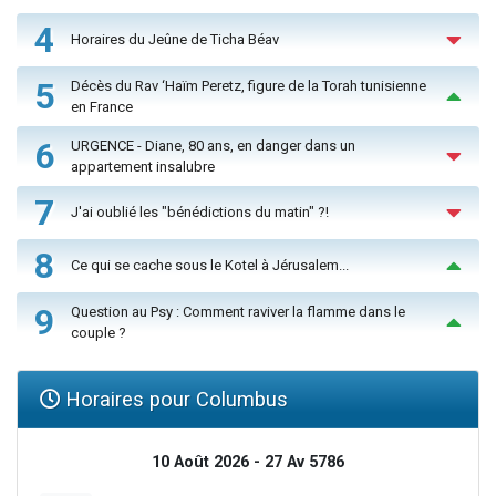
4
Horaires du Jeûne de Ticha Béav
5
Décès du Rav ‘Haïm Peretz, figure de la Torah tunisienne
en France
6
URGENCE - Diane, 80 ans, en danger dans un
appartement insalubre
7
J'ai oublié les "bénédictions du matin" ?!
8
Ce qui se cache sous le Kotel à Jérusalem...
9
Question au Psy : Comment raviver la flamme dans le
couple ?
Horaires pour Columbus
10 Août 2026 - 27 Av 5786