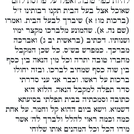
להיות כפוי טובה, ואפלו על פרוסת לחם
שאוכל אצל בעל הבית תקנו רבותינו ז''ל
(ברכות מו! א) שיברך לבעל הבית. ואמרו
(שם נה, א), שהמונע מלברכו מקצר ימיו
ושנותיו. דכתיב (בראשית יב ג) ואברכה
מברכך. כמפרש בש''ס, כל שכן המקבל
מחברו טובה יתרה וכל מין הנאה בין כסף
בין שוה כסף שמחיב לברכו, ובזה יחולו
ברכות על ראשו. וכבר אני עני סדרתי
סדר תפלה למקבל הנאה, הלוא היא
כתובה וסמכתיה בבית תפלתי בסיעתא
דשמיא. וישא ביום ההוא קל וחמר, על אחת
כמה וכמה ראוי להלל ולברך לה' אשר
מידו הכל וכל המהנים אותו שלוחי