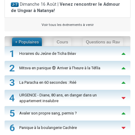
Dimanche 16 Août |
Venez rencontrer le Admour
J-7
de Ungvar à Natanya!
Voir tous les événements à venir
+ Populaires
Cours
Questions au Rav
1
Horaires du Jeûne de Ticha Béav
2
Mitsva en panique 😨 Arriver à l'heure à la Téfila
3
La Paracha en 60 secondes : Réé
4
URGENCE - Diane, 80 ans, en danger dans un
appartement insalubre
5
Avaler son propre sang, permis ?
6
Panique à la boulangerie Cachère