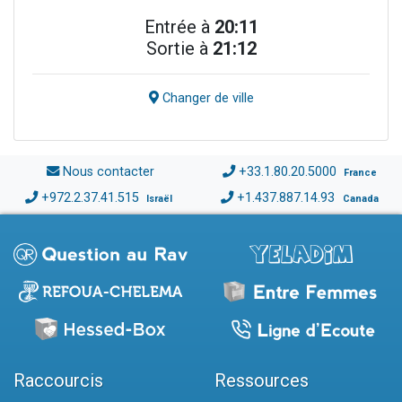
Entrée à
20:11
Sortie à
21:12
Changer de ville
Nous contacter
+33.1.80.20.5000
France
+972.2.37.41.515
+1.437.887.14.93
Israël
Canada
Raccourcis
Ressources