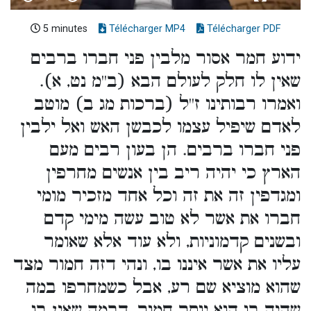
5 minutes
Télécharger MP4
Télécharger PDF
ידוע חמר אסור מלבין פני חברו ברבים
שאין לו חלק לעולם הבא (ב''מ נט, א).
ואמרו רבותינו ז''ל (ברכות מג ב) מוטב
לאדם שיפיל עצמו לכבשן האש ואל ילבין
פני חברו ברבים. הן בעון רבים מעם
הארץ כי יהיה ריב בין אנשים מחרפין
ומגדפין זה את זה וכל אחד מזכיר מומי
חברו את אשר לא טוב עשה מימי קדם
ובשנים קדמוניות, ולא עוד אלא שאומר
עליו את אשר איננו בו, ונהי דזה חמור מצד
שהוא מוציא שם רע, אבל כשמחרפו במה
שהיה בו הוא יותר חמור, דבמה שאין בו