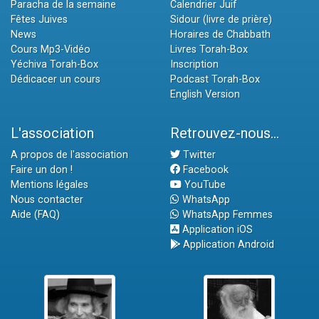
Paracha de la semaine
Calendrier Juif
Fêtes Juives
Sidour (livre de prière)
News
Horaires de Chabbath
Cours Mp3-Vidéo
Livres Torah-Box
Yéchiva Torah-Box
Inscription
Dédicacer un cours
Podcast Torah-Box
English Version
L'association
Retrouvez-nous...
A propos de l'association
Twitter
Faire un don !
Facebook
Mentions légales
YouTube
Nous contacter
WhatsApp
Aide (FAQ)
WhatsApp Femmes
Application iOS
Application Android