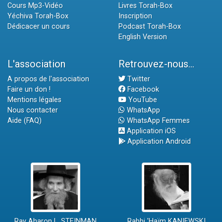
Cours Mp3-Vidéo
Livres Torah-Box
Yéchiva Torah-Box
Inscription
Dédicacer un cours
Podcast Torah-Box
English Version
L'association
Retrouvez-nous...
A propos de l'association
Twitter
Faire un don !
Facebook
Mentions légales
YouTube
Nous contacter
WhatsApp
Aide (FAQ)
WhatsApp Femmes
Application iOS
Application Android
Rav Aharon L. STEINMAN
Rabbi 'Haïm KANIEWSKI