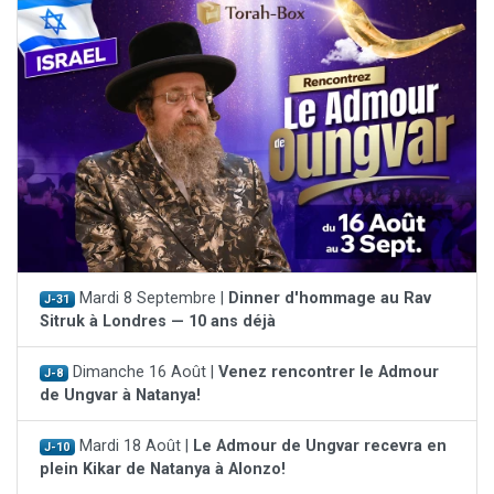
Mardi 8 Septembre |
Dinner d'hommage au Rav
J-31
Sitruk à Londres — 10 ans déjà
Dimanche 16 Août |
Venez rencontrer le Admour
J-8
de Ungvar à Natanya!
Mardi 18 Août |
Le Admour de Ungvar recevra en
J-10
plein Kikar de Natanya à Alonzo!