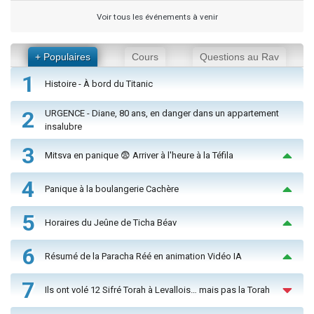
Voir tous les événements à venir
+ Populaires
Cours
Questions au Rav
1
Histoire - À bord du Titanic
2
URGENCE - Diane, 80 ans, en danger dans un appartement
insalubre
3
Mitsva en panique 😨 Arriver à l'heure à la Téfila
4
Panique à la boulangerie Cachère
5
Horaires du Jeûne de Ticha Béav
6
Résumé de la Paracha Réé en animation Vidéo IA
7
Ils ont volé 12 Sifré Torah à Levallois… mais pas la Torah