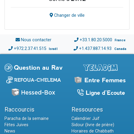
Changer de ville
Nous contacter
+33.1.80.20.5000
France
+972.2.37.41.515
+1.437.887.14.93
Israël
Canada
Raccourcis
Ressources
Paracha de la semaine
Calendrier Juif
Fêtes Juives
Sidour (livre de prière)
News
Horaires de Chabbath