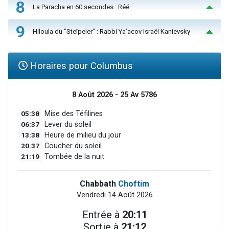
8
La Paracha en 60 secondes : Réé
9
Hiloula du "Steïpeler" : Rabbi Ya’acov Israël Kanievsky
Horaires pour Columbus
8 Août 2026 - 25 Av 5786
05:38
Mise des Téfilines
06:37
Lever du soleil
13:38
Heure de milieu du jour
20:37
Coucher du soleil
21:19
Tombée de la nuit
Chabbath
Choftim
Vendredi 14 Août 2026
Entrée à
20:11
Sortie à
21:12