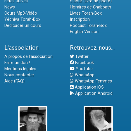
Fêtes Juives
Sidour (livre de prière)
News
Horaires de Chabbath
Cours Mp3-Vidéo
Livres Torah-Box
Yéchiva Torah-Box
Inscription
Dédicacer un cours
Podcast Torah-Box
English Version
L'association
Retrouvez-nous...
A propos de l'association
Twitter
Faire un don !
Facebook
Mentions légales
YouTube
Nous contacter
WhatsApp
Aide (FAQ)
WhatsApp Femmes
Application iOS
Application Android