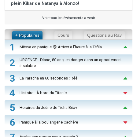
plein Kikar de Natanya à Alonzo!
Voir tous les événements à venir
+ Populaires
Cours
Questions au Rav
1
Mitsva en panique 😨 Arriver à l'heure à la Téfila
2
URGENCE - Diane, 80 ans, en danger dans un appartement
insalubre
3
La Paracha en 60 secondes : Réé
4
Histoire - À bord du Titanic
5
Horaires du Jeûne de Ticha Béav
6
Panique à la boulangerie Cachère
7
Avaler son propre sang, permis ?