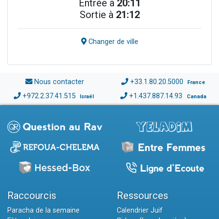
Entrée à
20:11
Sortie à
21:12
Changer de ville
Nous contacter
+33.1.80.20.5000
France
+972.2.37.41.515
+1.437.887.14.93
Israël
Canada
Raccourcis
Ressources
Paracha de la semaine
Calendrier Juif