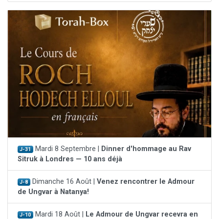
Mardi 8 Septembre |
Dinner d'hommage au Rav
J-31
Sitruk à Londres — 10 ans déjà
Dimanche 16 Août |
Venez rencontrer le Admour
J-8
de Ungvar à Natanya!
Mardi 18 Août |
Le Admour de Ungvar recevra en
J-10