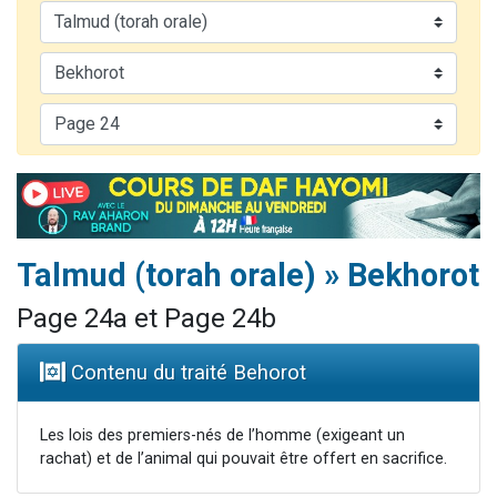
13 personnes viennent de demander une bénédiction
30 personnes viennent de faire un don pour Sauvez la jambe de Yohan
Il reste 49 places pour étudier en groupe sur Zoom
12 nouvelles musiques dans Torah-Box Music
29 personnes viennent de demander une bénédiction
Talmud (torah orale) » Bekhorot
Page 24a et Page 24b
Contenu du traité Behorot
Les lois des premiers-nés de l’homme (exigeant un
rachat) et de l’animal qui pouvait être offert en sacrifice.