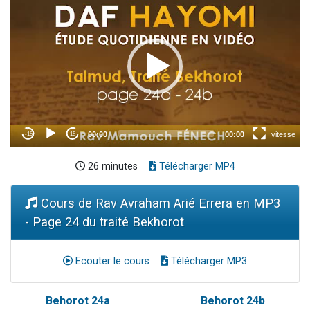
26 minutes
Télécharger MP4
Cours de Rav Avraham Arié Errera en MP3
- Page 24 du traité Bekhorot
Ecouter le cours
Télécharger MP3
Behorot 24a
Behorot 24b