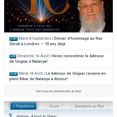
Mardi 8 Septembre |
Dinner d'hommage au Rav
J-31
Sitruk à Londres — 10 ans déjà
Dimanche 16 Août |
Venez rencontrer le Admour
J-8
de Ungvar à Natanya!
Mardi 18 Août |
Le Admour de Ungvar recevra en
J-10
plein Kikar de Natanya à Alonzo!
Voir tous les événements à venir
+ Populaires
Cours
Questions au Rav
1
Histoire - À bord du Titanic