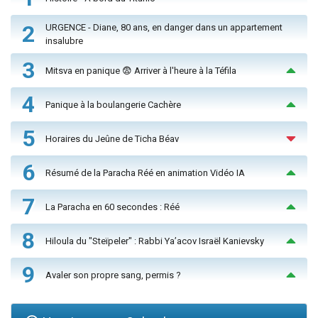
2
URGENCE - Diane, 80 ans, en danger dans un appartement
insalubre
3
Mitsva en panique 😨 Arriver à l'heure à la Téfila
4
Panique à la boulangerie Cachère
5
Horaires du Jeûne de Ticha Béav
6
Résumé de la Paracha Réé en animation Vidéo IA
7
La Paracha en 60 secondes : Réé
8
Hiloula du "Steïpeler" : Rabbi Ya’acov Israël Kanievsky
9
Avaler son propre sang, permis ?