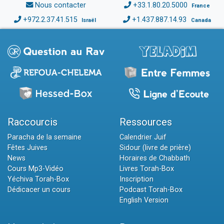
Nous contacter
+33.1.80.20.5000
France
+972.2.37.41.515
+1.437.887.14.93
Israël
Canada
Raccourcis
Ressources
Paracha de la semaine
Calendrier Juif
Fêtes Juives
Sidour (livre de prière)
News
Horaires de Chabbath
Cours Mp3-Vidéo
Livres Torah-Box
Yéchiva Torah-Box
Inscription
Dédicacer un cours
Podcast Torah-Box
English Version