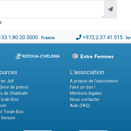
s
+33.1.80.20.5000
+972.2.37.41.515
France
Is
ources
L'association
ier Juif
A propos de l'association
(livre de prière)
Faire un don !
es de Chabbath
Mentions légales
 Torah-Box
Nous contacter
tion
Aide (FAQ)
t Torah-Box
 Version