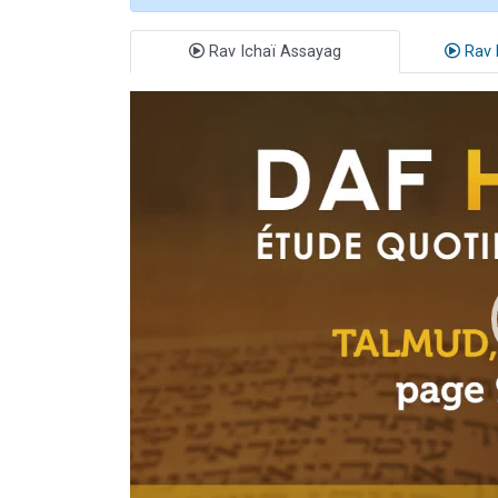
Rav Ichaï Assayag
Rav 