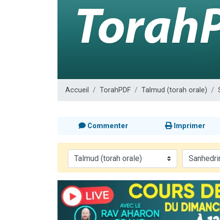
13 personnes
30 perso
Il reste 
12 nouve
29 personnes
Accueil
TorahPDF
Talmud (torah orale)
Commenter
Imprimer