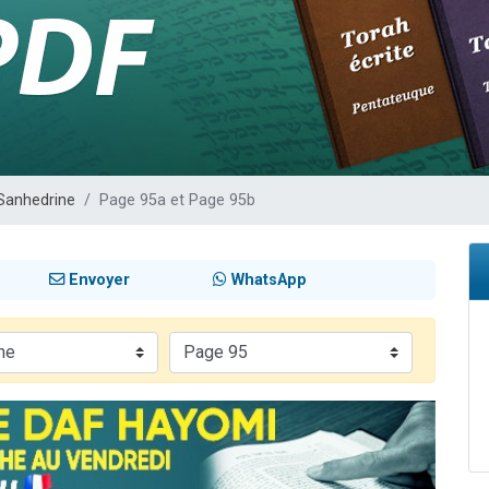
 viennent de demander une bénédiction
nnes viennent de faire un don pour Sauvez la jambe de Yohan
49 places pour étudier en groupe sur Zoom
lles musiques dans Torah-Box Music
 viennent de demander une bénédiction
Sanhedrine
Page 95a et Page 95b
Envoyer
WhatsApp