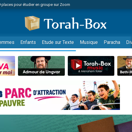
49 places pour étudier en groupe sur Zoom
nes viennent de faire un don pour Diane, 80 ans, dans un appartement insalu
viennent de nous rejoindre sur WhatsApp
viennent de nous rejoindre sur WhatsApp
es viennent de faire un don pour Reloger Rivka, 6 enfants, victime de violences
emmes
Enfants
Etude sur Texte
Musique
Paracha
Di
es viennent de faire un don pour 1 Journée de Vacances Pour les Enfants
 viennent de demander une bénédiction
viennent de nous rejoindre sur WhatsApp
49 places pour étudier en groupe sur Zoom
 donner son Maasser
viennent de nous rejoindre sur WhatsApp
viennent de nous rejoindre sur WhatsApp
de donner son Maasser
es viennent de faire un don pour 5 jours de vacances aux Orphelins
viennent de nous rejoindre sur WhatsApp