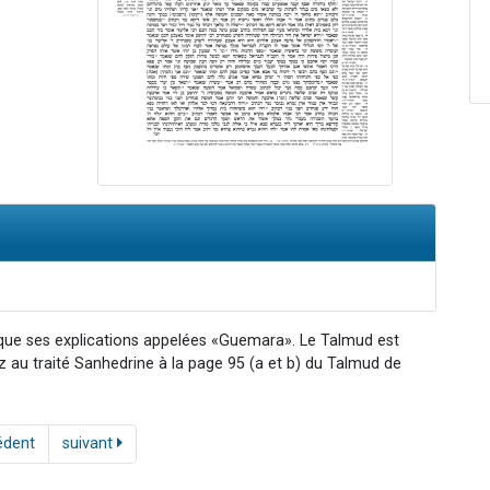
 que ses explications appelées «Guemara». Le Talmud est
ez au traité Sanhedrine à la page 95 (a et b) du Talmud de
édent
suivant