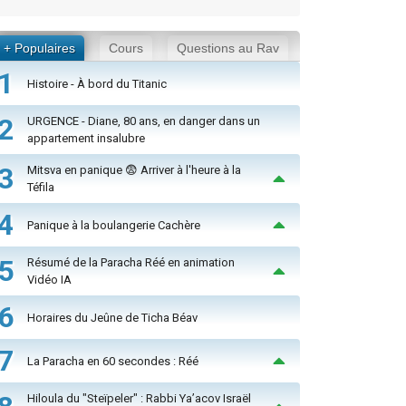
+ Populaires
Cours
Questions au Rav
1
Histoire - À bord du Titanic
2
URGENCE - Diane, 80 ans, en danger dans un
appartement insalubre
3
Mitsva en panique 😨 Arriver à l'heure à la
Téfila
4
Panique à la boulangerie Cachère
5
Résumé de la Paracha Réé en animation
Vidéo IA
6
Horaires du Jeûne de Ticha Béav
7
La Paracha en 60 secondes : Réé
Hiloula du "Steïpeler" : Rabbi Ya’acov Israël