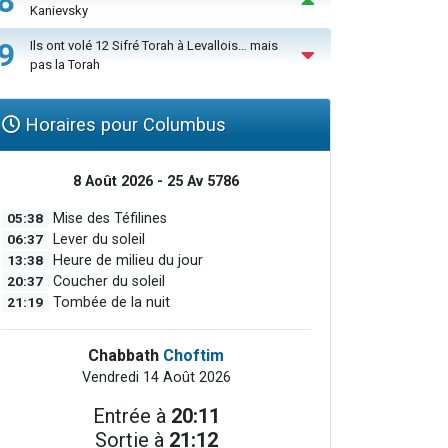
8
Kanievsky
9
Ils ont volé 12 Sifré Torah à Levallois… mais
pas la Torah
Horaires pour Columbus
8 Août 2026 - 25 Av 5786
05:38
Mise des Téfilines
06:37
Lever du soleil
13:38
Heure de milieu du jour
20:37
Coucher du soleil
21:19
Tombée de la nuit
Chabbath
Choftim
Vendredi 14 Août 2026
Entrée à
20:11
Sortie à
21:12