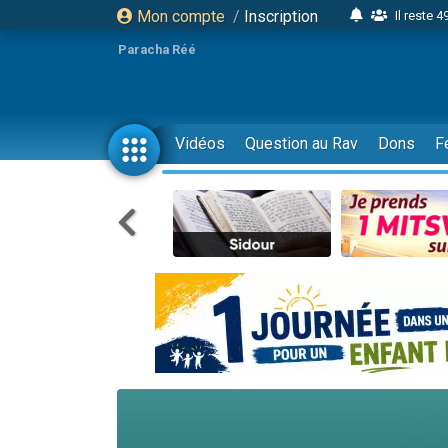
Mon compte
/
Inscription
Il reste 
16 person
Paracha Réé
2 personnes 
6 personnes 
4 personn
Vidéos
Question au Rav
Dons
F
2 personn
17 personnes
4 personnes 
Il reste 
Eva vient de
4 personnes 
3 personnes 
Odaya vient 
3 personn
2 personnes 