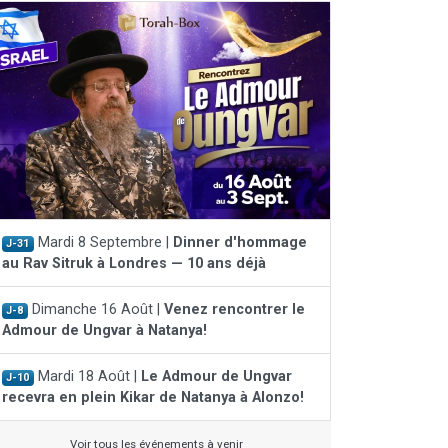
Mardi 8 Septembre |
Dinner d'hommage
J-31
au Rav Sitruk à Londres — 10 ans déjà
Dimanche 16 Août |
Venez rencontrer le
J-8
Admour de Ungvar à Natanya!
Mardi 18 Août |
Le Admour de Ungvar
J-10
recevra en plein Kikar de Natanya à Alonzo!
Voir tous les événements à venir