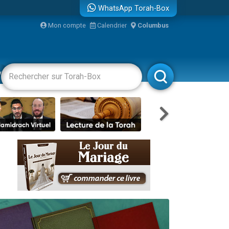
WhatsApp Torah-Box
bre
Mon compte
Calendrier
Columbus
...
vertissements
Livres
Rabbanim