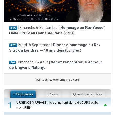
Dimanche 6 Septembre |
Hommage au Rav Yossef
J-27
Haim Sitruk au Dome de Paris
(Paris)
Mardi 8 Septembre |
Dinner d'hommage au Rav
J-29
Sitruk à Londres — 10 ans déjà
(Londres)
Dimanche 16 Août |
Venez rencontrer le Admour
J-6
de Ungvar à Natanya!
Voir tous les événements à venir
+ Populaires
Cours
Questions au Rav
1
URGENCE MARIAGE : Ils se marient dans 6 JOURS et ils
n'ont RIEN