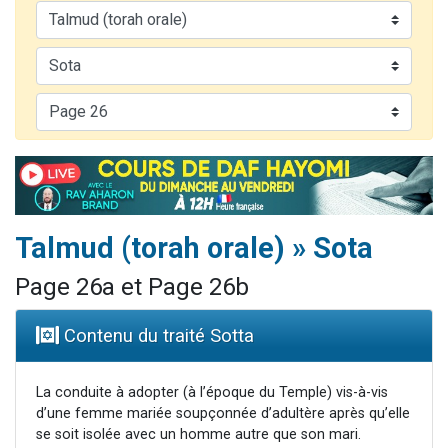
3 personnes viennent de faire un don pour Événements Torah-Box
3 personnes viennent de nous rejoindre sur WhatsApp
11 personnes viennent de demander une bénédiction
Il reste 49 places pour étudier en groupe sur Zoom
2 personnes viennent de nous rejoindre sur WhatsApp
Talmud (torah orale) » Sota
Page 26a et Page 26b
Contenu du traité Sotta
La conduite à adopter (à l’époque du Temple) vis-à-vis
d’une femme mariée soupçonnée d’adultère après qu’elle
se soit isolée avec un homme autre que son mari.