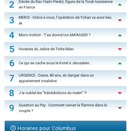
2
Décès du Rav ‘Haïm Peretz, figure de la Torah tunisienne
en France
3
MERCI - Grâce à vous, l'opération de Yohan va avoir lieu
🙏
4
Micro-trottoir - T'as donné ton MA’ASSER ?
5
Horaires du Jeûne de Ticha Béav
6
Ce qui se cache sous le Kotel à Jérusalem...
7
URGENCE - Diane, 80 ans, en danger dans un
appartement insalubre
8
J'ai oublié les "bénédictions du matin" ?!
9
Question au Psy : Comment raviver la flamme dans le
couple ?
Horaires pour Columbus