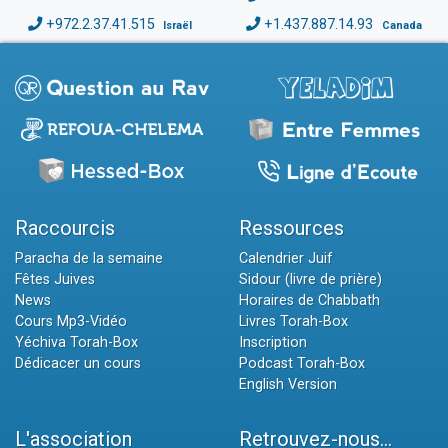
+972.2.37.41.515
+1.437.887.14.93
Israël
Canada
Raccourcis
Ressources
Paracha de la semaine
Calendrier Juif
Fêtes Juives
Sidour (livre de prière)
News
Horaires de Chabbath
Cours Mp3-Vidéo
Livres Torah-Box
Yéchiva Torah-Box
Inscription
Dédicacer un cours
Podcast Torah-Box
English Version
L'association
Retrouvez-nous...