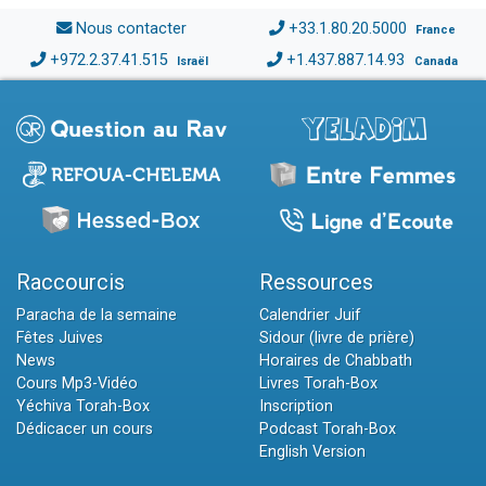
Nous contacter
+33.1.80.20.5000
France
+972.2.37.41.515
+1.437.887.14.93
Israël
Canada
Raccourcis
Ressources
Paracha de la semaine
Calendrier Juif
Fêtes Juives
Sidour (livre de prière)
News
Horaires de Chabbath
Cours Mp3-Vidéo
Livres Torah-Box
Yéchiva Torah-Box
Inscription
Dédicacer un cours
Podcast Torah-Box
English Version