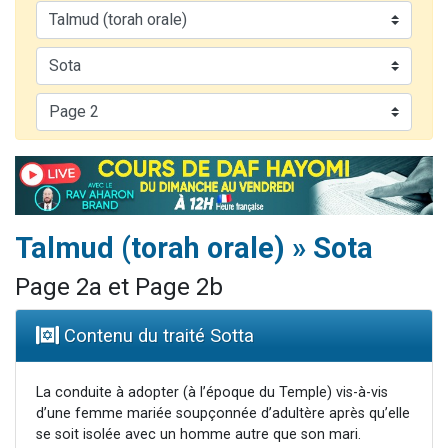
13 personnes viennent de demander une bénédiction
30 personnes viennent de faire un don pour Sauvez la jambe de Yohan
Il reste 49 places pour étudier en groupe sur Zoom
12 nouvelles musiques dans Torah-Box Music
29 personnes viennent de demander une bénédiction
Talmud (torah orale) » Sota
Page 2a et Page 2b
Contenu du traité Sotta
La conduite à adopter (à l’époque du Temple) vis-à-vis
d’une femme mariée soupçonnée d’adultère après qu’elle
se soit isolée avec un homme autre que son mari.