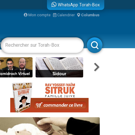
WhatsApp Torah-Box
Mon compte
Calendrier
Columbus
re
vertissements
Livres
Rabbanim
travers le temps
 leur maman
...