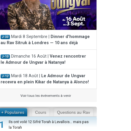
Mardi 8 Septembre |
Dinner d'hommage
J-33
au Rav Sitruk à Londres — 10 ans déjà
Dimanche 16 Août |
Venez rencontrer
J-10
le Admour de Ungvar à Natanya!
Mardi 18 Août |
Le Admour de Ungvar
J-12
recevra en plein Kikar de Natanya à Alonzo!
Voir tous les événements à venir
+ Populaires
Cours
Questions au Rav
1
Ils ont volé 12 Sifré Torah à Levallois… mais pas
la Torah