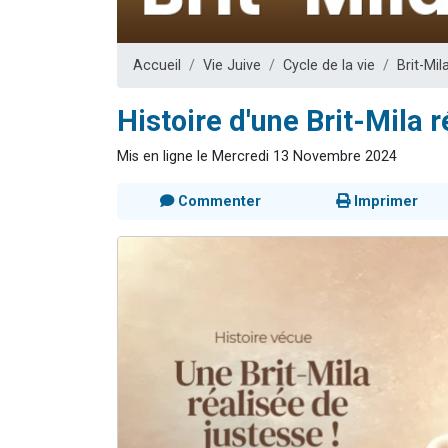
Dovan vient 
2 personnes 
Accueil
Vie Juive
Cycle de la vie
Brit-Mil
2 personnes 
Malgorzata v
Histoire d'une Brit-Mila r
3 personnes 
Mis en ligne le Mercredi 13 Novembre 2024
Commenter
Imprimer