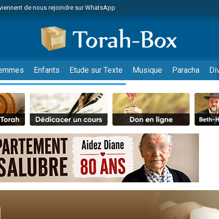
viennent de nous rejoindre sur WhatsApp
viennent de nous rejoindre sur WhatsApp
les musiques dans Torah-Box Music
es viennent de faire un don pour Tsédaka : pauvres d'Israel
es viennent de faire un don pour Diane, 80 ans, dans un appartement insalub
emmes
Enfants
Etude sur Texte
Musique
Paracha
Di
sion radio : Visions de grandeur n°104 : Le Chabbath et le Birkat Hamazone à 
 viennent de demander une bénédiction
nnes viennent de faire un don pour Sauvez la jambe de Yohan
49 places pour étudier en groupe sur Zoom
de donner son Maasser
ent de donner son Maasser
es viennent de faire un don pour 5 enfants déjà orphelins risquent de perdre
es viennent de faire un don pour Reloger Rivka, 6 enfants, victime de violences
 viennent de demander une bénédiction
49 places pour étudier en groupe sur Zoom