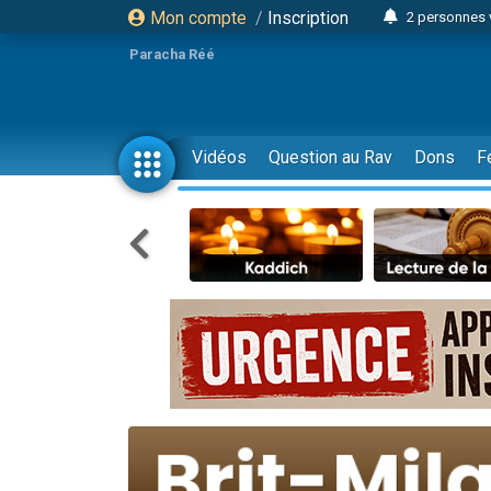
Mon compte
/
Inscription
2 personnes 
3 personnes 
Paracha Réé
2 nouvel
8 personn
4 personn
Vidéos
Question au Rav
Dons
F
Nouvelle émis
61 personnes
39 perso
Il reste 
Ariel vient 
Nathaniel vi
6 personn
2 personn
10 personnes
Il reste 