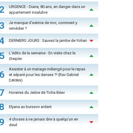
2
URGENCE - Diane, 80 ans, en danger dans un
appartement insalubre
3
Je manque d'estime de moi, comment y
remédier ?
4
DERNIERS JOURS : Sauvez la jambe de Yohan
5
L'édito de la semaine - En visite chez le
Steipler
Assister à un mariage mélangé pour le repas
6
et séparé pour les danses ?! (Rav Gabriel
DAYAN)
7
Horaires du Jeûne de Ticha Béav
8
Elyana au buisson ardent
9
4 choses à ne jamais dire à quelqu'un en
deuil