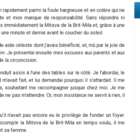
n rapidement parmi la foule hargneuse et en colère qui ne
te et mon manque de responsabilité. Sans répondre ni
is immédiatement la Mitsva de la Brit-Mila et, grâce à une
 une minute et demie avant le coucher du soleil.
aide céleste dont j’avais bénéficié, et, mû par la joie de
im
. Je présentai ensuite mes excuses aux parents et aux
de la circoncision.
nduit assis à l’une des tables sur le côté. Je l’abordai, le
l m’avait fait, et lui demandai pourquoi il s’attardait. Il me
repas, souhaitant me raccompagner jusque chez moi. Je me
e ne pas m’attendre. Or, mon insistance ne servit à rien, il
u’il n’avait pas encore eu le privilège de fonder un foyer.
omplir la Mitsva de la Brit-Mila en temps voulu, il me
ent sa femme.