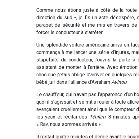
Comme nous étions juste à côté de la route d
direction du sud -, je fis un acte désespéré, 
parapet de sécurité et me mis en travers de 
forcer le conducteur à s’arrêter.
Une splendide voiture américaine arriva en face 
commença à me lancer une série d’injures, mai
stupéfaits du conducteur, j’ouvris la porte à
assistant de monter à l’arrière. Avec émotion 
choc que j’étais obligé d’arriver en quelques m
bébé juif dans l’alliance d’Avraham
Avinou
.
Le chauffeur, qui n’avait pas l’apparence d’un
quoi il s’agissait et se mit à rouler à toute all
avançaient cruellement ainsi que le compteur de
les yeux et récitai des
Téhilim
. 8 minutes ap
« Rav, nous sommes arrivés ».
Il restait quatre minutes et demie avant le couch