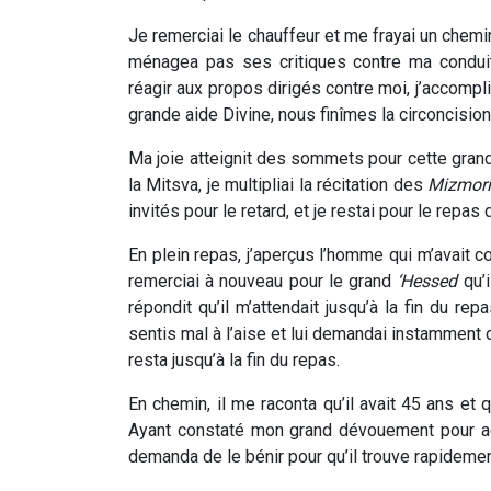
Je remerciai le chauffeur et me frayai un chemi
ménagea pas ses critiques contre ma condui
réagir aux propos dirigés contre moi, j’accompl
grande aide Divine, nous finîmes la circoncision
Ma joie atteignit des sommets pour cette grande 
la Mitsva, je multipliai la récitation des
Mizmor
invités pour le retard, et je restai pour le repas 
En plein repas, j’aperçus l’homme qui m’avait co
remerciai à nouveau pour le grand
‘Hessed
qu’i
répondit qu’il m’attendait jusqu’à la fin du 
sentis mal à l’aise et lui demandai instamment d
resta jusqu’à la fin du repas.
En chemin, il me raconta qu’il avait 45 ans et q
Ayant constaté mon grand dévouement pour acc
demanda de le bénir pour qu’il trouve rapidem