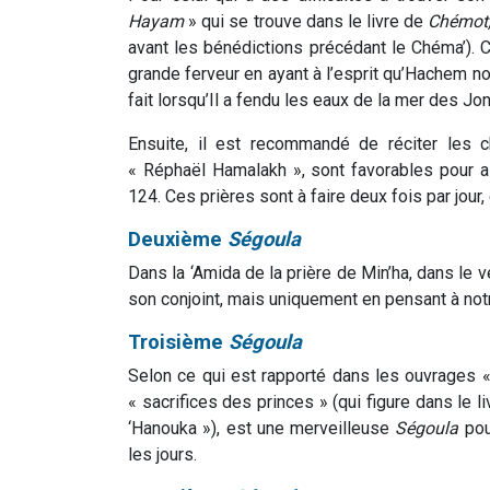
Hayam
» qui se trouve dans le livre de
Chémot
avant les bénédictions précédant le Chéma’). C
grande ferveur en ayant à l’esprit qu’Hachem no
fait lorsqu’Il a fendu les eaux de la mer des Jo
Ensuite, il est recommandé de réciter les c
« Réphaël Hamalakh », sont favorables pour aid
124. Ces prières sont à faire deux fois par jour,
Deuxième
Ségoula
Dans la ‘Amida de la prière de Min’ha, dans le v
son conjoint, mais uniquement en pensant à notr
Troisième
Ségoula
Selon ce qui est rapporté dans les ouvrages «
« sacrifices des princes » (qui figure dans le l
‘Hanouka »), est une merveilleuse
Ségoula
pour
les jours.