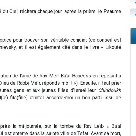
é du Ciel, récitera chaque jour, après la prière, le Psaume
opice pour trouver son véritable conjoint (ce conseil est
evsky, et il est également cité dans le livre « Likouté
évation de l’âme de Rav Méïr Ba’al Hanesss en répétant à
.ieu de Rabbi Méïr, réponds-moi ! »). Ensuite, il faut prier
jeunes gens et aux jeunes filles d’Israël leur
Chiddoukh
le) fils(fille) d’untel, accorde-moi un bon parti, issu de
après la mi-journée, sur la tombe du Rav Leïb « Ba’al
 est enterré dans la sainte ville de Tsfat. Avant sa mort,