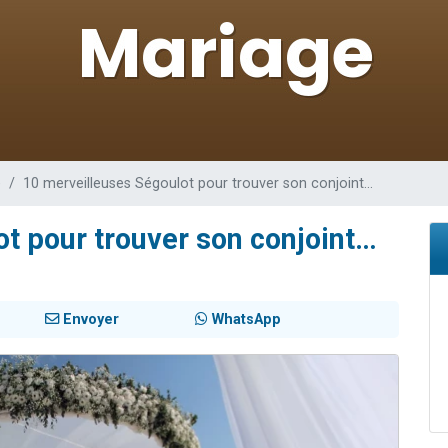
sion radio : Visions de grandeur n°104 : Le Chabbath et le Birkat Hamazone à 
 viennent de demander une bénédiction
de donner son Maasser
49 places pour étudier en groupe sur Zoom
 donner son Maasser
e
10 merveilleuses Ségoulot pour trouver son conjoint…
t pour trouver son conjoint…
Envoyer
WhatsApp