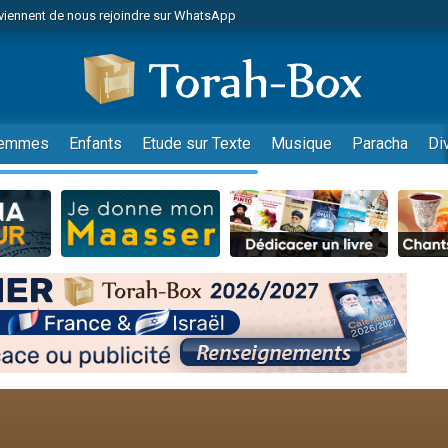
viennent de nous rejoindre sur WhatsApp
viennent de nous rejoindre sur WhatsApp
de donner son Maasser
es viennent de faire un don pour 5 jours de vacances aux Orphelins
es viennent de faire un don pour Diane, 80 ans, dans un appartement insalub
emmes
Enfants
Etude sur Texte
Musique
Paracha
Di
 viennent de demander une bénédiction
viennent de nous rejoindre sur WhatsApp
nnes viennent de faire un don pour Sauvez la jambe de Yohan
49 places pour étudier en groupe sur Zoom
lles musiques dans Torah-Box Music
viennent de nous rejoindre sur WhatsApp
viennent de nous rejoindre sur WhatsApp
viennent de nous rejoindre sur WhatsApp
les musiques dans Torah-Box Music
es viennent de faire un don pour Tsédaka : pauvres d'Israel