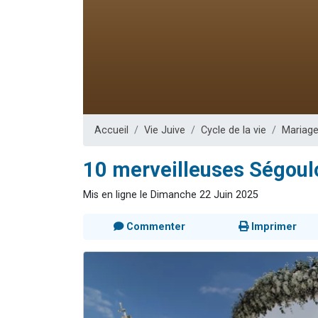
Nouvelle émis
61 personnes
Ariel vient 
Il reste 
Eva vient de
Accueil
Vie Juive
Cycle de la vie
Mariag
10 merveilleuses Ségoulo
Mis en ligne le Dimanche 22 Juin 2025
Commenter
Imprimer