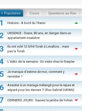
+ Populaires
Cours
Questions au Rav
1
Histoire - À bord du Titanic
2
URGENCE - Diane, 80 ans, en danger dans un
appartement insalubre
3
Ils ont volé 12 Sifré Torah à Levallois… mais
pas la Torah
4
L'édito de la semaine - En visite chez le Steipler
5
Je manque d'estime de moi, comment y
remédier ?
6
Assister à un mariage mélangé pour le repas et
séparé pour les danses ?! (Rav Gabriel DAYAN)
7
DERNIERS JOURS : Sauvez la jambe de Yohan