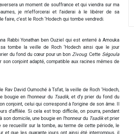
 traversera un moment de souffrance et qui viendra sur ma
umes, je m’efforcerai et l’aiderai à le libérer de sa
e faire, c’est le Roch ‘Hodech qui tombe vendredi.
 Tana Rabbi Yonathan ben Ouziel qui est enterré à Amouka
r sa tombe la veille de Roch ‘Hodech ainsi que le jour
 prier du fond du cœur pour un bon
Zivoug
. Cette
Ségoula
r son conjoint adapté, compatible aux racines mêmes de
e Rav David Oumoché à Tsfat, la veille de Roch ‘Hodech,
une bougie en l’honneur du
Tsadik
, et d’y prier du fond du
n conjoint, celui qui correspond à l’origine de son âme. Il
s d’affilée. Si cela est trop difficile, on pourra, pendant
, à son domicile, une bougie en l’honneur du
Tsadik
et prier
se recueillir sur la tombe, au terme de cette période, le
ur et que les quarante jours ont ainsi été interrompus, il