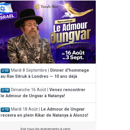
Mardi 8 Septembre |
Dinner d'hommage
J-33
au Rav Sitruk à Londres — 10 ans déjà
Dimanche 16 Août |
Venez rencontrer
J-10
le Admour de Ungvar à Natanya!
Mardi 18 Août |
Le Admour de Ungvar
J-12
recevra en plein Kikar de Natanya à Alonzo!
Voir tous les événements à venir