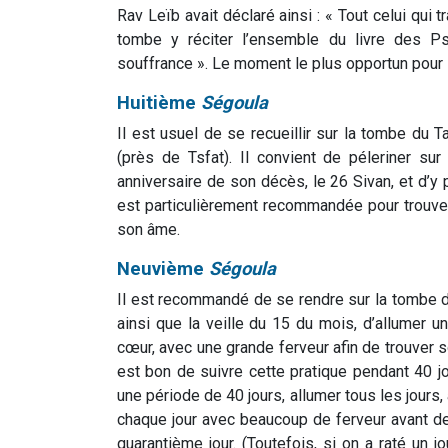
Rav Leïb avait déclaré ainsi : « Tout celui qui
tombe y réciter l’ensemble du livre des Psa
souffrance ». Le moment le plus opportun pour l
Huitième
Ségoula
Il est usuel de se recueillir sur la tombe du
(près de Tsfat). Il convient de péleriner su
anniversaire de son décès, le 26 Sivan, et d’y
est particulièrement recommandée pour trouve
son âme.
Neuvième
Ségoula
Il est recommandé de se rendre sur la tombe d
ainsi que la veille du 15 du mois, d’allumer 
cœur, avec une grande ferveur afin de trouver so
est bon de suivre cette pratique pendant 40 jour
une période de 40 jours, allumer tous les jours
chaque jour avec beaucoup de ferveur avant de 
quarantième jour. (Toutefois, si on a raté un jo