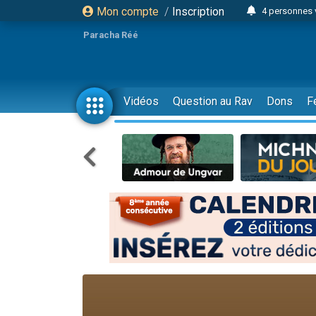
Mon compte
/
Inscription
4 personnes 
3 personnes 
Paracha Réé
Odaya vient 
3 personn
3 personn
Vidéos
Question au Rav
Dons
F
13 personnes
2 personnes 
30 perso
Il reste 
12 nouve
3 personnes 
2 personnes 
3 personnes 
2 nouvel
8 personn