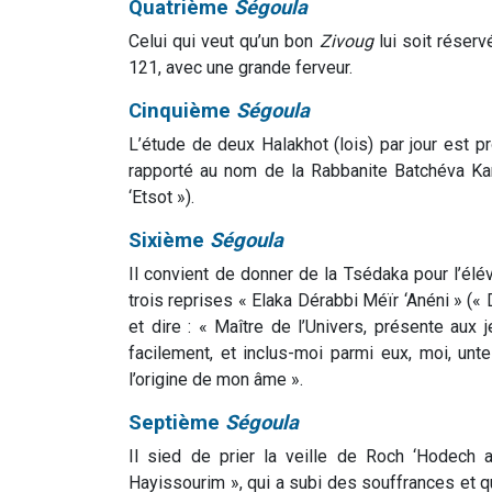
Quatrième
Ségoula
Celui qui veut qu’un bon
Zivoug
lui soit réserv
121, avec une grande ferveur.
Cinquième
Ségoula
L’étude de deux Halakhot (lois) par jour est pr
rapporté au nom de la Rabbanite Batchéva Kani
‘Etsot »).
Sixième
Ségoula
Il convient de donner de la Tsédaka pour l’él
trois reprises « Elaka Dérabbi Méïr ‘Anéni » (« D
et dire : « Maître de l’Univers, présente aux 
facilement, et inclus-moi parmi eux, moi, untel(
l’origine de mon âme ».
Septième
Ségoula
Il sied de prier la veille de Roch ‘Hodech 
Hayissourim », qui a subi des souffrances et qui