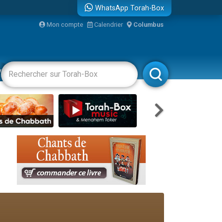
WhatsApp Torah-Box
Mon compte
Calendrier
Columbus
re
vertissements
Livres
Rabbanim