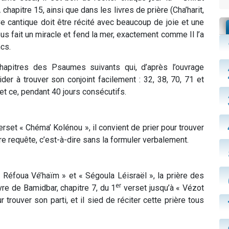
,
chapitre 15, ainsi que dans les livres de prière (Cha’harit,
e cantique doit être récité avec beaucoup de joie et une
us fait un miracle et fend la mer, exactement comme Il l’a
ncs.
hapitres des Psaumes suivants qui, d’après l’ouvrage
er à trouver son conjoint facilement : 32, 38, 70, 71 et
 et ce, pendant 40 jours consécutifs.
erset « Chéma’ Kolénou », il convient de prier pour trouver
e requête, c’est-à-dire sans la formuler verbalement.
 Réfoua Vé’haïm » et « Ségoula Léisraël », la prière des
er
ivre de Bamidbar, chapitre 7, du 1
verset jusqu’à « Vézot
 trouver son parti, et il sied de réciter cette prière tous