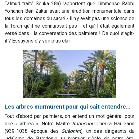
Talmud traité Souka 28a) rapportent que l’immense Rabbi
Yo’hanan Ben Zakaï avait une érudition monumentale dans
tous les domaines du sacré - il n’y avait pas une science de
la Torah qu’il ne connaissait pas - et qu’il était également
versé dans… la conversation des palmiers ! De quoi s’agit-
il ? Essayons d’y voir plus clair.
Les arbres murmurent pour qui sait entendre…
Tout d’abord par palmiers, on entend un mot général pour
dire « arbres ». Notre Maître
Rabbénou
Cherira Haï Gaon
(
939
-
1038
, époque des
Guéonim
),
un des dirigeants du
judaïsme de Babylonie au premier siècle de notre ère,