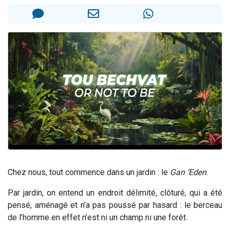
Ariel vient de donner son Maasser
Il reste 49 places pour étudier en groupe sur Zoom
Nathaniel vient de donner son Maasser
6 personnes viennent de faire un don pour 5 enfants déjà orphelins risquent de perdre leur maman
3 personnes viennent de nous rejoindre sur WhatsApp
Chez nous, tout commence dans un jardin : le
Gan ‘Eden
.
Par jardin, on entend un endroit délimité, clôturé, qui a été
pensé, aménagé et n’a pas poussé par hasard : le berceau
de l’homme en effet n’est ni un champ ni une forêt.