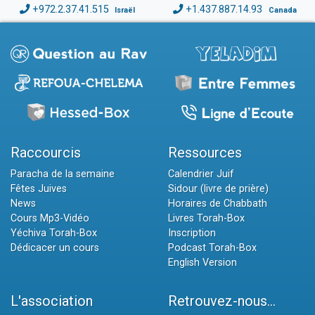
+972.2.37.41.515
+1.437.887.14.93
Israël
Canada
Raccourcis
Ressources
Paracha de la semaine
Calendrier Juif
Fêtes Juives
Sidour (livre de prière)
News
Horaires de Chabbath
Cours Mp3-Vidéo
Livres Torah-Box
Yéchiva Torah-Box
Inscription
Dédicacer un cours
Podcast Torah-Box
English Version
L'association
Retrouvez-nous...