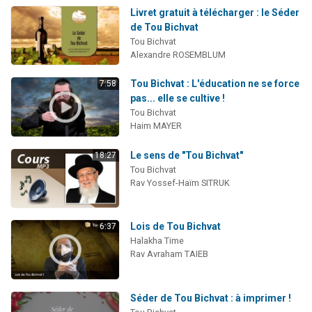
Livret gratuit à télécharger : le Séder
de Tou Bichvat
Tou Bichvat
Alexandre ROSEMBLUM
Tou Bichvat : L'éducation ne se force
7:58
pas... elle se cultive !
Tou Bichvat
Haim MAYER
Le sens de "Tou Bichvat"
18:27
Tou Bichvat
Rav Yossef-Haïm SITRUK
Lois de Tou Bichvat
6:37
Halakha Time
Rav Avraham TAIEB
Séder de Tou Bichvat : à imprimer !