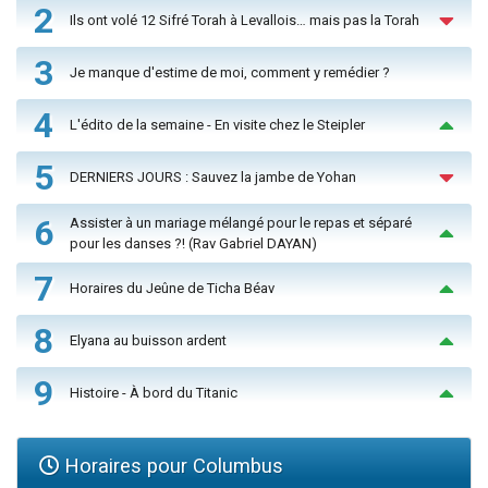
2
Ils ont volé 12 Sifré Torah à Levallois… mais pas la Torah
3
Je manque d'estime de moi, comment y remédier ?
4
L'édito de la semaine - En visite chez le Steipler
5
DERNIERS JOURS : Sauvez la jambe de Yohan
6
Assister à un mariage mélangé pour le repas et séparé
pour les danses ?! (Rav Gabriel DAYAN)
7
Horaires du Jeûne de Ticha Béav
8
Elyana au buisson ardent
9
Histoire - À bord du Titanic
Horaires pour Columbus