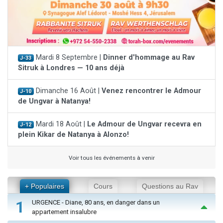
Mardi 8 Septembre |
Dinner d'hommage au Rav
J-33
Sitruk à Londres — 10 ans déjà
Dimanche 16 Août |
Venez rencontrer le Admour
J-10
de Ungvar à Natanya!
Mardi 18 Août |
Le Admour de Ungvar recevra en
J-12
plein Kikar de Natanya à Alonzo!
Voir tous les événements à venir
+ Populaires
Cours
Questions au Rav
1
URGENCE - Diane, 80 ans, en danger dans un
appartement insalubre