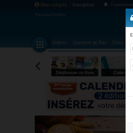
Mon compte
/
Inscription
11 personnes
3 personn
Paracha Choftim
Il reste 
2 personnes 
E
29 personnes
Vidéos
Question au Rav
Dons
F
Il reste 
2 personnes 
6 personnes 
4 personn
2 personn
17 personnes
4 personnes 
Il reste 
Eva vient de
4 personnes 