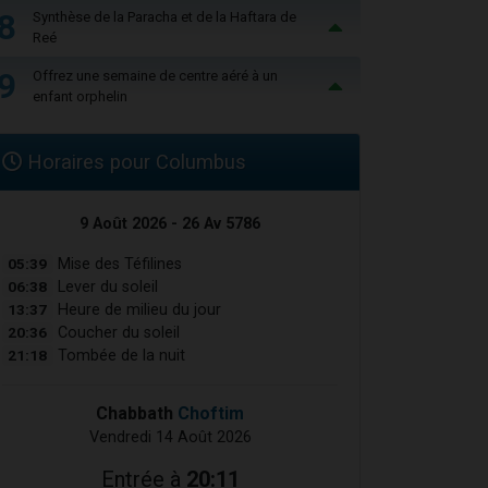
8
Synthèse de la Paracha et de la Haftara de
Reé
9
Offrez une semaine de centre aéré à un
enfant orphelin
Horaires pour Columbus
9 Août 2026 - 26 Av 5786
05:39
Mise des Téfilines
06:38
Lever du soleil
13:37
Heure de milieu du jour
20:36
Coucher du soleil
21:18
Tombée de la nuit
Chabbath
Choftim
Vendredi 14 Août 2026
Entrée à
20:11