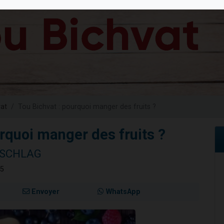
viennent de nous rejoindre sur WhatsApp
es viennent de faire un don pour 5 jours de vacances aux Orphelins
de donner son Maasser
 viennent de demander une bénédiction
viennent de nous rejoindre sur WhatsApp
at
Tou Bichvat : pourquoi manger des fruits ?
urquoi manger des fruits ?
NSCHLAG
25
Envoyer
WhatsApp