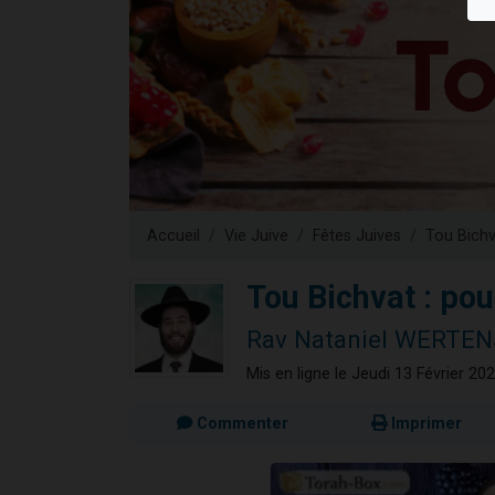
3 personnes 
3 personn
Odaya vient 
13 personnes
3 personnes 
Accueil
Vie Juive
Fêtes Juives
Tou Bichv
Tou Bichvat : po
Rav Nataniel WERTE
Mis en ligne le Jeudi 13 Février 20
Commenter
Imprimer