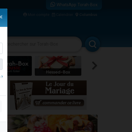
WhatsApp Torah-Box
re
Mon compte
Calendrier
Columbus
×
vertissements
Livres
Rabbanim
...
 ?