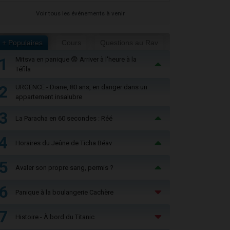
Voir tous les événements à venir
+ Populaires
Cours
Questions au Rav
1
Mitsva en panique 😨 Arriver à l'heure à la
Téfila
2
URGENCE - Diane, 80 ans, en danger dans un
appartement insalubre
3
La Paracha en 60 secondes : Réé
4
Horaires du Jeûne de Ticha Béav
5
Avaler son propre sang, permis ?
6
Panique à la boulangerie Cachère
7
Histoire - À bord du Titanic