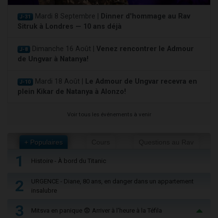
Mardi 8 Septembre |
Dinner d'hommage au Rav
J-31
Sitruk à Londres — 10 ans déjà
Dimanche 16 Août |
Venez rencontrer le Admour
J-8
de Ungvar à Natanya!
Mardi 18 Août |
Le Admour de Ungvar recevra en
J-10
plein Kikar de Natanya à Alonzo!
Voir tous les événements à venir
+ Populaires
Cours
Questions au Rav
1
Histoire - À bord du Titanic
2
URGENCE - Diane, 80 ans, en danger dans un appartement
insalubre
3
Mitsva en panique 😨 Arriver à l'heure à la Téfila