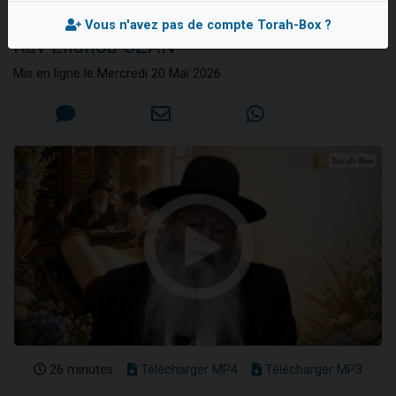
merveilleux cadeau !
13 personnes viennent de demander une bénédiction
Vous n'avez pas de compte Torah-Box ?
Rav Eliahou UZAN
30 personnes viennent de faire un don pour Sauvez la jambe de Yohan
Il reste 49 places pour étudier en groupe sur Zoom
Mis en ligne le Mercredi 20 Mai 2026
12 nouvelles musiques dans Torah-Box Music
29 personnes viennent de demander une bénédiction
26 minutes
Télécharger MP4
Télécharger MP3