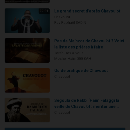
Le grand secret d'après Chavou’ot
22:01
Chavouot
Rav Raphaël SADIN
Pas de Ma'hzor de Chavou'ot ? Voici
la liste des prières à faire
Torah-Box & vous
Moshé 'Haïm SEBBAH
Guide pratique de Chavouot
Chavouot
Ségoula de Rabbi ‘Haïm Falaggi la
veille de Chavou'ot : mériter une...
Chavouot