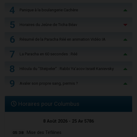
4
Panique à la boulangerie Cachère
5
Horaires du Jeûne de Ticha Béav
6
Résumé de la Paracha Réé en animation Vidéo IA
7
La Paracha en 60 secondes : Réé
8
Hiloula du "Steïpeler" : Rabbi Ya’acov Israël Kanievsky
9
Avaler son propre sang, permis ?
Horaires pour Columbus
8 Août 2026 - 25 Av 5786
05:38
Mise des Téfilines