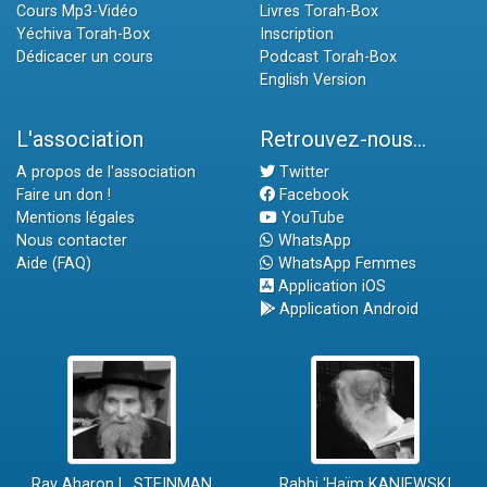
Cours Mp3-Vidéo
Livres Torah-Box
Yéchiva Torah-Box
Inscription
Dédicacer un cours
Podcast Torah-Box
English Version
L'association
Retrouvez-nous...
A propos de l'association
Twitter
Faire un don !
Facebook
Mentions légales
YouTube
Nous contacter
WhatsApp
Aide (FAQ)
WhatsApp Femmes
Application iOS
Application Android
Rav Aharon L. STEINMAN
Rabbi 'Haïm KANIEWSKI