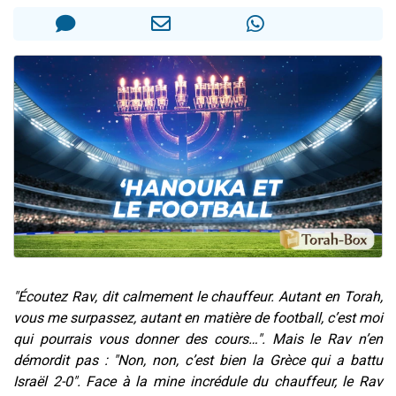
2 personnes viennent de nous rejoindre sur WhatsApp
13 personnes viennent de demander une bénédiction
Il reste 49 places pour étudier en groupe sur Zoom
12 nouvelles musiques dans Torah-Box Music
2 personnes viennent de nous rejoindre sur WhatsApp
"Écoutez Rav, dit calmement le chauffeur. Autant en Torah,
vous me surpassez, autant en matière de football, c’est moi
qui pourrais vous donner des cours…". Mais le Rav n’en
démordit pas : "Non, non, c’est bien la Grèce qui a battu
Israël 2-0". Face à la mine incrédule du chauffeur, le Rav