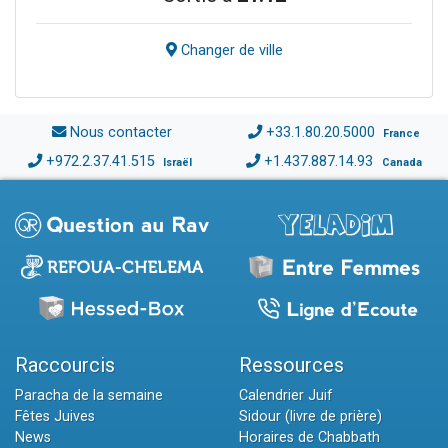
Changer de ville
Nous contacter
+33.1.80.20.5000
France
+972.2.37.41.515
+1.437.887.14.93
Israël
Canada
Raccourcis
Ressources
Paracha de la semaine
Calendrier Juif
Fêtes Juives
Sidour (livre de prière)
News
Horaires de Chabbath