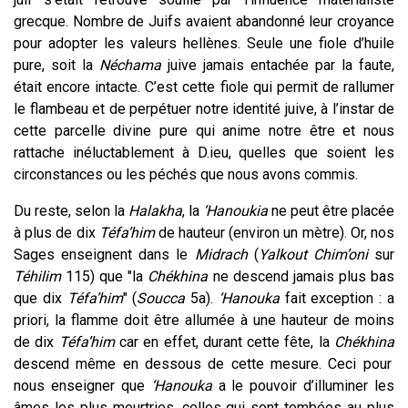
grecque. Nombre de Juifs avaient abandonné leur croyance
pour adopter les valeurs hellènes. Seule une fiole d’huile
pure, soit la
Néchama
juive jamais entachée par la faute,
était encore intacte. C’est cette fiole qui permit de rallumer
le flambeau et de perpétuer notre identité juive, à l’instar de
cette parcelle divine pure qui anime notre être et nous
rattache inéluctablement à D.ieu, quelles que soient les
circonstances ou les péchés que nous avons commis.
Du reste, selon la
Halakha
, la
‘Hanoukia
ne peut être placée
à plus de dix
Téfa’him
de hauteur (environ un mètre). Or, nos
Sages enseignent dans le
Midrach
(
Yalkout
Chim’oni
sur
Téhilim
115) que "la
Chékhina
ne descend jamais plus bas
que dix
Téfa’him
" (
Soucca
5a).
‘Hanouka
fait exception : a
priori, la flamme doit être allumée à une hauteur de moins
de dix
Téfa’him
car en effet, durant cette fête, la
Chékhina
descend même en dessous de cette mesure. Ceci pour
nous enseigner que
‘Hanouka
a le pouvoir d’illuminer les
âmes les plus meurtries, celles qui sont tombées au plus