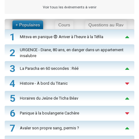
Voir tous les événements à venir
+ Populaires
Cours
Questions au Rav
1
Mitsva en panique 😨 Arriver à l'heure à la Téfila
2
URGENCE - Diane, 80 ans, en danger dans un appartement
insalubre
3
La Paracha en 60 secondes : Réé
4
Histoire - À bord du Titanic
5
Horaires du Jeûne de Ticha Béav
6
Panique à la boulangerie Cachère
7
Avaler son propre sang, permis ?