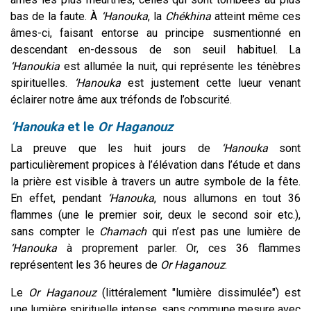
bas de la faute. À
‘Hanouka
, la
Chékhina
atteint même ces
âmes-ci, faisant entorse au principe susmentionné en
descendant en-dessous de son seuil habituel. La
‘Hanoukia
est allumée la nuit, qui représente les ténèbres
spirituelles.
‘Hanouka
est justement cette lueur venant
éclairer notre âme aux tréfonds de l’obscurité.
‘Hanouka
et le
Or Haganouz
La preuve que les huit jours de
‘Hanouka
sont
particulièrement propices à l’élévation dans l’étude et dans
la prière est visible à travers un autre symbole de la fête.
En effet, pendant
‘Hanouka
, nous allumons en tout 36
flammes (une le premier soir, deux le second soir etc.),
sans compter le
Chamach
qui n’est pas une lumière de
‘Hanouka
à proprement parler. Or, ces 36 flammes
représentent les 36 heures de
Or Haganouz
.
Le
Or Haganouz
(littéralement "lumière dissimulée") est
une lumière spirituelle intense, sans commune mesure avec