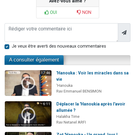
Avez-vous aimé ?
OUI
NON
Je veux être averti des nouveaux commentaires
A consulter également
'Hanouka : Voir les miracles dans sa
17:46
vie
'Hanouka
Rav Emmanuel BENSIMON
Déplacer la 'Hanoukia après l'avoir
6:11
allumée ?
Halakha Time
Rav Netanel ARFI
Zot 'Hanouka - Un grand Jour !