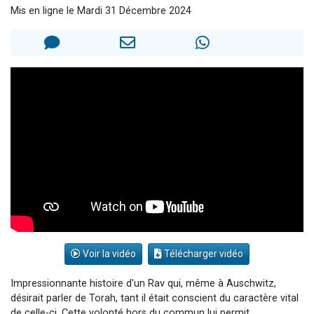
Mis en ligne le Mardi 31 Décembre 2024
6 personnes viennent de faire un don pour 5 enfants déjà orphelins risquent de perdre leur maman
2 personnes viennent de faire un don pour Reloger Rivka, 6 enfants, victime de violences...
10 personnes viennent de demander une bénédiction
Il reste 49 places pour étudier en groupe sur Zoom
2 personnes viennent de nous rejoindre sur WhatsApp
Voir la vidéo
Télécharger vidéo
Impressionnante histoire d'un Rav qui, même à Auschwitz,
désirait parler de Torah, tant il était conscient du caractère vital
de celle-ci. Cette volonté hors du commun lui permit