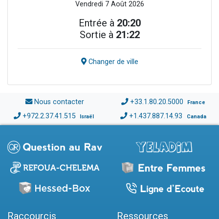
Vendredi 7 Août 2026
Entrée à
20:20
Sortie à
21:22
Changer de ville
Nous contacter
+33.1.80.20.5000
France
+972.2.37.41.515
+1.437.887.14.93
Israël
Canada
Raccourcis
Ressources