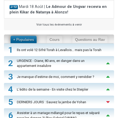
Mardi 18 Août |
Le Admour de Ungvar recevra en
J-12
plein Kikar de Natanya à Alonzo!
Voir tous les événements à venir
+ Populaires
Cours
Questions au Rav
1
Ils ont volé 12 Sifré Torah à Levallois… mais pas la Torah
2
URGENCE - Diane, 80 ans, en danger dans un
appartement insalubre
3
Je manque d'estime de moi, comment y remédier ?
4
L'édito de la semaine - En visite chez le Steipler
5
DERNIERS JOURS : Sauvez la jambe de Yohan
6
Assister à un mariage mélangé pour le repas et séparé
pour les danses ?! (Rav Gabriel DAYAN)