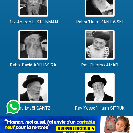
Rav Aharon L. STEINMAN
Rabbi 'Haïm KANIEWSKI
Rabbi David ABI'HSSIRA
Rav Chlomo AMAR
Rav Israël GANTZ
Rav Yossef-Haïm SITRUK