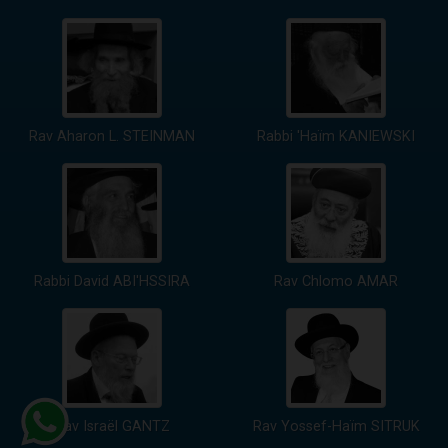
Rav Aharon L. STEINMAN
Rabbi 'Haïm KANIEWSKI
Rabbi David ABI'HSSIRA
Rav Chlomo AMAR
Rav Israël GANTZ
Rav Yossef-Haïm SITRUK