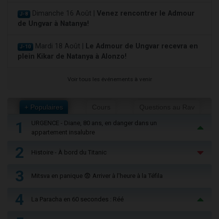
Dimanche 16 Août |
Venez rencontrer le Admour
J-8
de Ungvar à Natanya!
Mardi 18 Août |
Le Admour de Ungvar recevra en
J-10
plein Kikar de Natanya à Alonzo!
Voir tous les événements à venir
+ Populaires
Cours
Questions au Rav
1
URGENCE - Diane, 80 ans, en danger dans un
appartement insalubre
2
Histoire - À bord du Titanic
3
Mitsva en panique 😨 Arriver à l'heure à la Téfila
4
La Paracha en 60 secondes : Réé