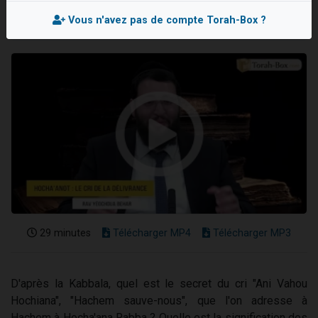
13 personnes viennent de demander une bénédiction
Vous n'avez pas de compte Torah-Box ?
30 personnes viennent de faire un don pour Sauvez la jambe de Yohan
Il reste 49 places pour étudier en groupe sur Zoom
12 nouvelles musiques dans Torah-Box Music
29 personnes viennent de demander une bénédiction
29 minutes
Télécharger MP4
Télécharger MP3
D'après la Kabbala, quel est le secret du cri "Ani Vahou
Hochiana", "Hachem sauve-nous", que l'on adresse à
Hachem à Hocha'ana Rabba ? Quelle est la signification des