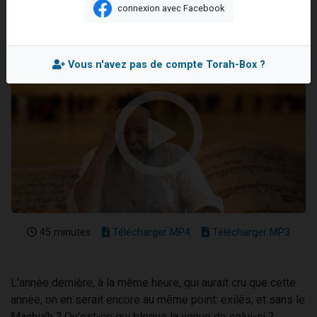
connexion avec Facebook
17 personnes viennent de demander une bénédiction
4 personnes viennent de nous rejoindre sur WhatsApp
Il reste 49 places pour étudier en groupe sur Zoom
Vous n'avez pas de compte Torah-Box ?
Eva vient de donner son Maasser
Eli vient de donner son Maasser
45 minutes
Télécharger MP4
Télécharger MP3
L'année dernière, à la même heure, qui aurait cru que cette
année, on en serait encore au même point: exilés, et sans le
Machia'h ? Qu'est-ce qui bloque la venue de celui-ci ?