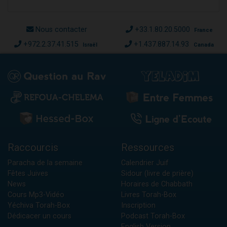
Nous contacter
+33.1.80.20.5000
France
+972.2.37.41.515
+1.437.887.14.93
Israël
Canada
Raccourcis
Ressources
Paracha de la semaine
Calendrier Juif
Fêtes Juives
Sidour (livre de prière)
News
Horaires de Chabbath
Cours Mp3-Vidéo
Livres Torah-Box
Yéchiva Torah-Box
Inscription
Dédicacer un cours
Podcast Torah-Box
English Version