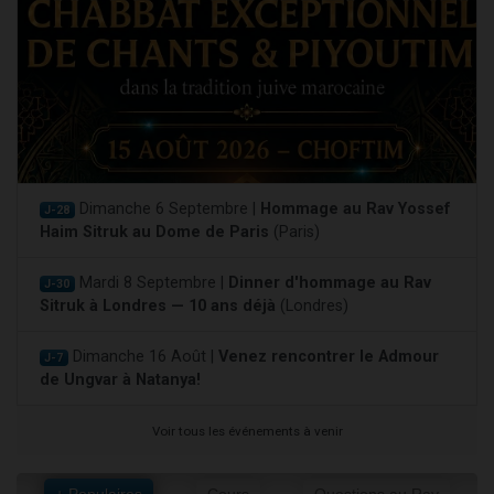
Dimanche 6 Septembre |
Hommage au Rav Yossef
J-28
Haim Sitruk au Dome de Paris
(Paris)
Mardi 8 Septembre |
Dinner d'hommage au Rav
J-30
Sitruk à Londres — 10 ans déjà
(Londres)
Dimanche 16 Août |
Venez rencontrer le Admour
J-7
de Ungvar à Natanya!
Voir tous les événements à venir
+ Populaires
Cours
Questions au Rav