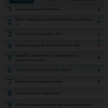
1
Horaires du Jeûne de Ticha Béav
2
MERCI - Grâce à vous, l'opération de Yohan va avoir lieu
🙏
3
La Paracha en 60 secondes : Réé
4
Mitsva en panique 😨 Arriver à l'heure à la Téfila
5
URGENCE - Diane, 80 ans, en danger dans un
appartement insalubre
6
J'ai oublié les "bénédictions du matin" ?!
7
Panique à la boulangerie Cachère
8
Avaler son propre sang, permis ?
9
Offrez une semaine de centre aéré à un enfant orphelin