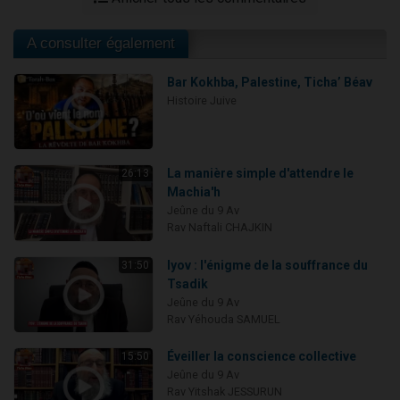
A consulter également
Bar Kokhba, Palestine, Ticha’ Béav
Histoire Juive
La manière simple d'attendre le
26:13
Machia'h
Jeûne du 9 Av
Rav Naftali CHAJKIN
Iyov : l'énigme de la souffrance du
31:50
Tsadik
Jeûne du 9 Av
Rav Yéhouda SAMUEL
Éveiller la conscience collective
15:50
Jeûne du 9 Av
Rav Yitshak JESSURUN