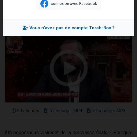
connexion avec Facebook
61 personnes viennent de demander une bénédiction
Mis en ligne le Mardi 13 Août 2024
Il reste 49 places pour étudier en groupe sur Zoom
Ariel vient de donner son Maasser
Vous n'avez pas de compte Torah-Box ?
Nathaniel vient de donner son Maasser
4 personnes viennent de nous rejoindre sur WhatsApp
20 minutes
Télécharger MP4
Télécharger MP3
Attendons-nous vraiment de la délivrance finale ? Pourquoi