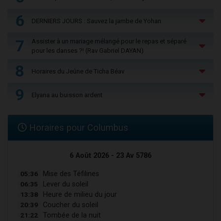
6
DERNIERS JOURS : Sauvez la jambe de Yohan
7
Assister à un mariage mélangé pour le repas et séparé
pour les danses ?! (Rav Gabriel DAYAN)
8
Horaires du Jeûne de Ticha Béav
9
Elyana au buisson ardent
Horaires pour Columbus
6 Août 2026 - 23 Av 5786
05:36
Mise des Téfilines
06:35
Lever du soleil
13:38
Heure de milieu du jour
20:39
Coucher du soleil
21:22
Tombée de la nuit