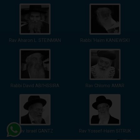
Rav Aharon L. STEINMAN
Rabbi 'Haïm KANIEWSKI
Rabbi David ABI'HSSIRA
Rav Chlomo AMAR
Rav Israël GANTZ
Rav Yossef-Haïm SITRUK