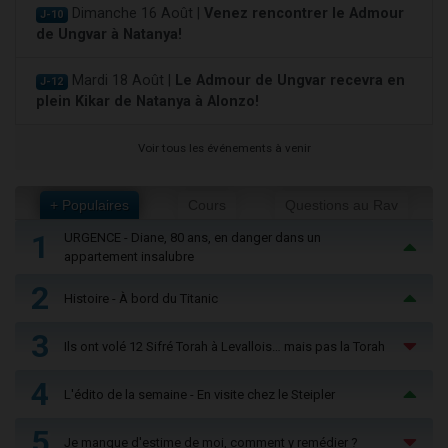
Dimanche 16 Août |
Venez rencontrer le Admour
J-10
de Ungvar à Natanya!
Mardi 18 Août |
Le Admour de Ungvar recevra en
J-12
plein Kikar de Natanya à Alonzo!
Voir tous les événements à venir
+ Populaires
Cours
Questions au Rav
1
URGENCE - Diane, 80 ans, en danger dans un
appartement insalubre
2
Histoire - À bord du Titanic
3
Ils ont volé 12 Sifré Torah à Levallois… mais pas la Torah
4
L'édito de la semaine - En visite chez le Steipler
5
Je manque d'estime de moi, comment y remédier ?