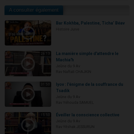
A consulter également
Bar Kokhba, Palestine, Ticha’ Béav
Histoire Juive
La manière simple d'attendre le
26:13
Machia'h
Jeûne du 9 Av
Rav Naftali CHAJKIN
Iyov : l'énigme de la souffrance du
31:50
Tsadik
Jeûne du 9 Av
Rav Yéhouda SAMUEL
Éveiller la conscience collective
15:50
Jeûne du 9 Av
Rav Yitshak JESSURUN