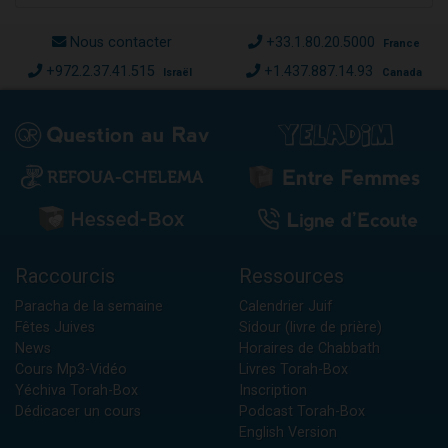
Nous contacter
+33.1.80.20.5000
France
+972.2.37.41.515
+1.437.887.14.93
Israël
Canada
Raccourcis
Ressources
Paracha de la semaine
Calendrier Juif
Fêtes Juives
Sidour (livre de prière)
News
Horaires de Chabbath
Cours Mp3-Vidéo
Livres Torah-Box
Yéchiva Torah-Box
Inscription
Dédicacer un cours
Podcast Torah-Box
English Version