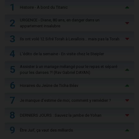
1
Histoire - À bord du Titanic
2
URGENCE - Diane, 80 ans, en danger dans un
appartement insalubre
3
Ils ont volé 12 Sifré Torah à Levallois… mais pas la Torah
4
L'édito de la semaine - En visite chez le Steipler
5
Assister à un mariage mélangé pour le repas et séparé
pour les danses ?! (Rav Gabriel DAYAN)
6
Horaires du Jeûne de Ticha Béav
7
Je manque d'estime de moi, comment y remédier ?
8
DERNIERS JOURS : Sauvez la jambe de Yohan
9
Être Juif, ça vaut des milliards