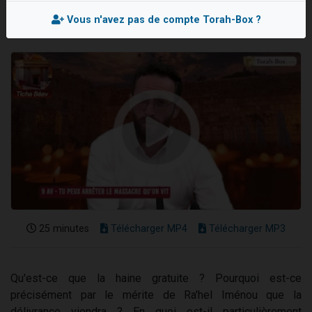
Il reste 49 places pour étudier en groupe sur Zoom
Vous n'avez pas de compte Torah-Box ?
3 personnes viennent de nous rejoindre sur WhatsApp
2 personnes viennent de nous rejoindre sur WhatsApp
2 nouvelles musiques dans Torah-Box Music
6 personnes viennent de nous rejoindre sur WhatsApp
25 minutes
Télécharger MP4
Télécharger MP3
Qu'est-ce que la haine gratuite ? Pourquoi est-ce
précisément par le mérite de Ra'hel Iménou que la
délivrance viendra ? En quoi est-il particulièrement