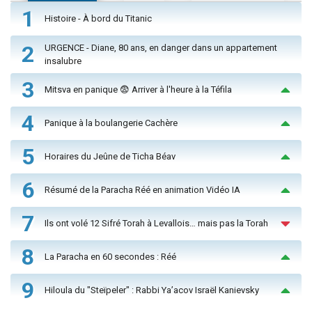
1
Histoire - À bord du Titanic
2
URGENCE - Diane, 80 ans, en danger dans un appartement
insalubre
3
Mitsva en panique 😨 Arriver à l'heure à la Téfila
4
Panique à la boulangerie Cachère
5
Horaires du Jeûne de Ticha Béav
6
Résumé de la Paracha Réé en animation Vidéo IA
7
Ils ont volé 12 Sifré Torah à Levallois… mais pas la Torah
8
La Paracha en 60 secondes : Réé
9
Hiloula du "Steïpeler" : Rabbi Ya’acov Israël Kanievsky