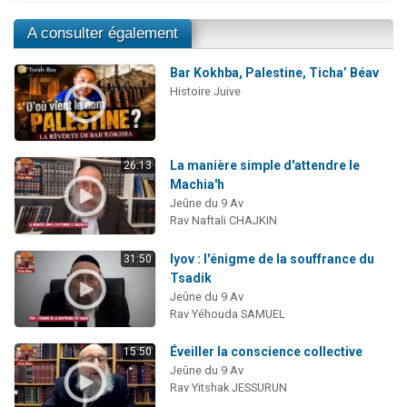
A consulter également
Bar Kokhba, Palestine, Ticha’ Béav
Histoire Juive
La manière simple d'attendre le
26:13
Machia'h
Jeûne du 9 Av
Rav Naftali CHAJKIN
Iyov : l'énigme de la souffrance du
31:50
Tsadik
Jeûne du 9 Av
Rav Yéhouda SAMUEL
Éveiller la conscience collective
15:50
Jeûne du 9 Av
Rav Yitshak JESSURUN