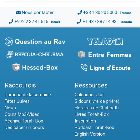
Nous contacter
+33.1.80.20.5000
France
+972.2.37.41.515
+1.437.887.14.93
Israël
Canada
Raccourcis
Ressources
Paracha de la semaine
Calendrier Juif
Fêtes Juives
Sidour (livre de prière)
News
Horaires de Chabbath
Cours Mp3-Vidéo
Livres Torah-Box
Yéchiva Torah-Box
Inscription
Dédicacer un cours
Podcast Torah-Box
English Version