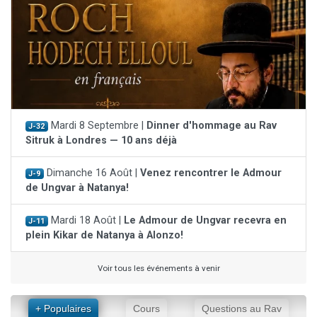
Mardi 8 Septembre |
Dinner d'hommage au Rav
J-32
Sitruk à Londres — 10 ans déjà
Dimanche 16 Août |
Venez rencontrer le Admour
J-9
de Ungvar à Natanya!
Mardi 18 Août |
Le Admour de Ungvar recevra en
J-11
plein Kikar de Natanya à Alonzo!
Voir tous les événements à venir
+ Populaires
Cours
Questions au Rav