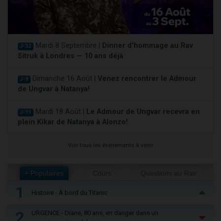
Mardi 8 Septembre |
Dinner d'hommage au Rav
J-32
Sitruk à Londres — 10 ans déjà
Dimanche 16 Août |
Venez rencontrer le Admour
J-9
de Ungvar à Natanya!
Mardi 18 Août |
Le Admour de Ungvar recevra en
J-11
plein Kikar de Natanya à Alonzo!
Voir tous les événements à venir
+ Populaires
Cours
Questions au Rav
1
Histoire - À bord du Titanic
2
URGENCE - Diane, 80 ans, en danger dans un