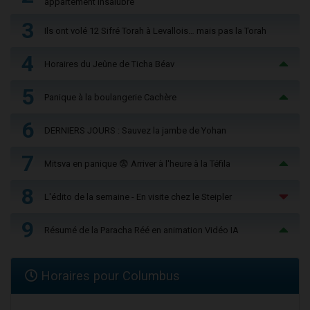
appartement insalubre
3
Ils ont volé 12 Sifré Torah à Levallois… mais pas la Torah
4
Horaires du Jeûne de Ticha Béav
5
Panique à la boulangerie Cachère
6
DERNIERS JOURS : Sauvez la jambe de Yohan
7
Mitsva en panique 😨 Arriver à l'heure à la Téfila
8
L'édito de la semaine - En visite chez le Steipler
9
Résumé de la Paracha Réé en animation Vidéo IA
Horaires pour Columbus