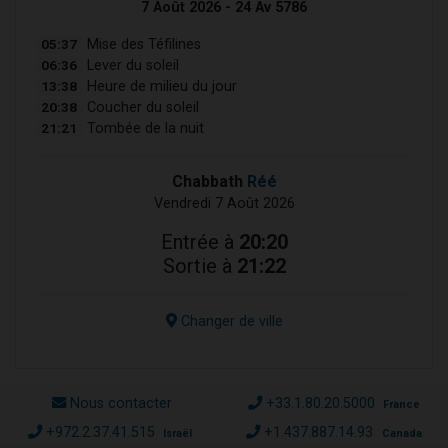
7 Août 2026 - 24 Av 5786
05:37
Mise des Téfilines
06:36
Lever du soleil
13:38
Heure de milieu du jour
20:38
Coucher du soleil
21:21
Tombée de la nuit
Chabbath
Réé
Vendredi 7 Août 2026
Entrée à
20:20
Sortie à
21:22
Changer de ville
Nous contacter
+33.1.80.20.5000
France
+972.2.37.41.515
+1.437.887.14.93
Israël
Canada