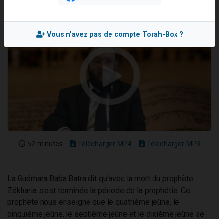
Il reste 49 places pour étudier en groupe sur Zoom
3 personnes viennent de nous rejoindre sur WhatsApp
Vous n'avez pas de compte Torah-Box ?
2 personnes viennent de nous rejoindre sur WhatsApp
2 nouvelles musiques dans Torah-Box Music
6 personnes viennent de nous rejoindre sur WhatsApp
52 minutes
Télécharger MP4
Télécharger MP3
La Guémara Baba Batra dit qu'avec la mort du prophète
Zékharia s'est terminée la période de la prophétie. Ce
prophète nous enseigne que le quatrième jeûne, le
cinquième jeûne, le septième jeûne et le dixième jeûne se