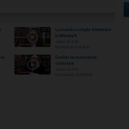
a’
La manière simple d'attendre
26:13
le Machia'h
Jeûne du 9 Av
Rav Naftali CHAJKIN
nce
Éveiller la conscience
15:50
collective
Jeûne du 9 Av
Rav Yitshak JESSURUN