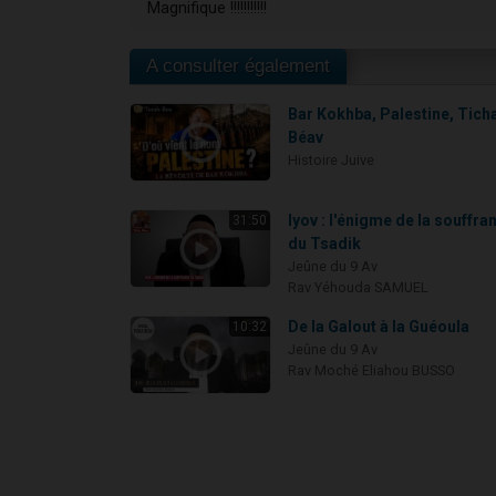
Magnifique !!!!!!!!!!!
A consulter également
Bar Kokhba, Palestine, Tich
Béav
Histoire Juive
Iyov : l'énigme de la souffra
31:50
du Tsadik
Jeûne du 9 Av
Rav Yéhouda SAMUEL
De la Galout à la Guéoula
10:32
Jeûne du 9 Av
Rav Moché Eliahou BUSSO