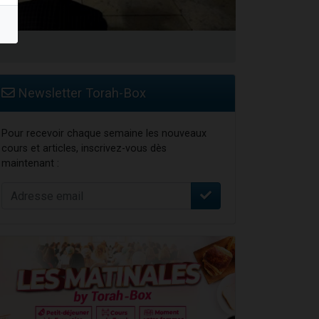
Newsletter Torah-Box
Pour recevoir chaque semaine les nouveaux
cours et articles, inscrivez-vous dès
maintenant :