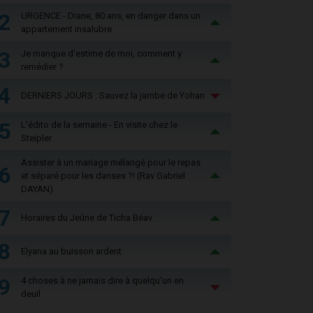
2
URGENCE - Diane, 80 ans, en danger dans un
appartement insalubre
3
Je manque d'estime de moi, comment y
remédier ?
4
DERNIERS JOURS : Sauvez la jambe de Yohan
5
L'édito de la semaine - En visite chez le
Steipler
Assister à un mariage mélangé pour le repas
6
et séparé pour les danses ?! (Rav Gabriel
DAYAN)
7
Horaires du Jeûne de Ticha Béav
8
Elyana au buisson ardent
9
4 choses à ne jamais dire à quelqu'un en
deuil