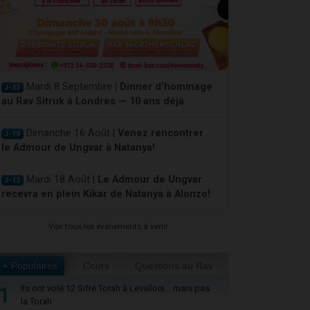
Mardi 8 Septembre |
Dinner d'hommage
J-33
au Rav Sitruk à Londres — 10 ans déjà
Dimanche 16 Août |
Venez rencontrer
J-10
le Admour de Ungvar à Natanya!
Mardi 18 Août |
Le Admour de Ungvar
J-12
recevra en plein Kikar de Natanya à Alonzo!
Voir tous les événements à venir
+ Populaires
Cours
Questions au Rav
1
Ils ont volé 12 Sifré Torah à Levallois… mais pas
la Torah