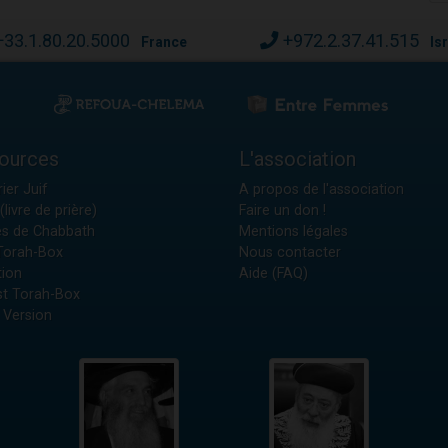
+33.1.80.20.5000
+972.2.37.41.515
France
Is
ources
L'association
ier Juif
A propos de l'association
(livre de prière)
Faire un don !
es de Chabbath
Mentions légales
 Torah-Box
Nous contacter
tion
Aide (FAQ)
t Torah-Box
 Version