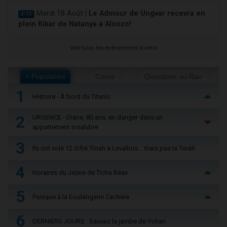
Mardi 18 Août |
Le Admour de Ungvar recevra en
J-11
plein Kikar de Natanya à Alonzo!
Voir tous les événements à venir
+ Populaires
Cours
Questions au Rav
1
Histoire - À bord du Titanic
2
URGENCE - Diane, 80 ans, en danger dans un
appartement insalubre
3
Ils ont volé 12 Sifré Torah à Levallois… mais pas la Torah
4
Horaires du Jeûne de Ticha Béav
5
Panique à la boulangerie Cachère
6
DERNIERS JOURS : Sauvez la jambe de Yohan