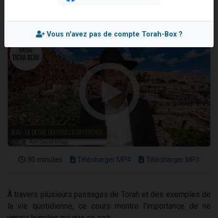
Il reste 49 places pour étudier en groupe sur Zoom
3 personnes viennent de nous rejoindre sur WhatsApp
Vous n'avez pas de compte Torah-Box ?
2 personnes viennent de nous rejoindre sur WhatsApp
2 nouvelles musiques dans Torah-Box Music
6 personnes viennent de nous rejoindre sur WhatsApp
30 minutes
Télécharger MP4
Télécharger MP3
À travers plusieurs passages de Torah et des exemples de
la vie quotidienne, ce cours montre l'importance de ne
jamais humilier qui que ce soit.