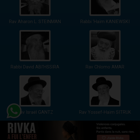
Rav Aharon L. STEINMAN
Rabbi 'Haïm KANIEWSKI
Rabbi David ABI'HSSIRA
Rav Chlomo AMAR
Rav Israël GANTZ
Rav Yossef-Haïm SITRUK