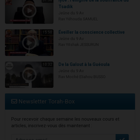
Iyov : l'énigme de la souffrance du
31:50
Tsadik
Jeûne du 9 Av
Rav Yéhouda SAMUEL
Éveiller la conscience collective
15:50
Jeûne du 9 Av
Rav Yitshak JESSURUN
De la Galout à la Guéoula
10:32
Jeûne du 9 Av
Rav Moché Eliahou BUSSO
Newsletter Torah-Box
Pour recevoir chaque semaine les nouveaux cours et
articles, inscrivez-vous dès maintenant :