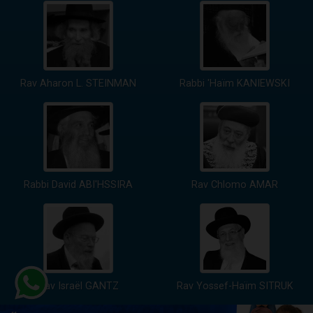
Rav Aharon L. STEINMAN
Rabbi 'Haïm KANIEWSKI
Rabbi David ABI'HSSIRA
Rav Chlomo AMAR
Rav Israël GANTZ
Rav Yossef-Haïm SITRUK