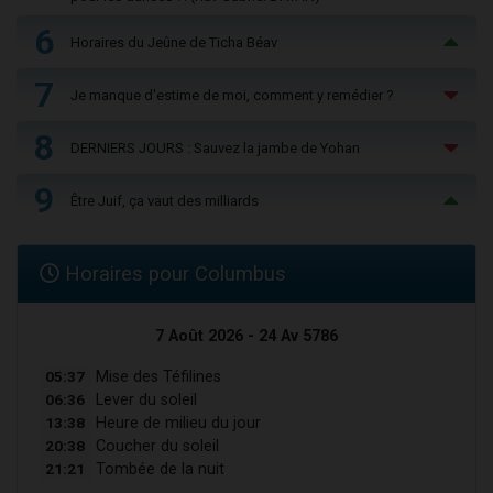
6
Horaires du Jeûne de Ticha Béav
7
Je manque d'estime de moi, comment y remédier ?
8
DERNIERS JOURS : Sauvez la jambe de Yohan
9
Être Juif, ça vaut des milliards
Horaires pour Columbus
7 Août 2026 - 24 Av 5786
05:37
Mise des Téfilines
06:36
Lever du soleil
13:38
Heure de milieu du jour
20:38
Coucher du soleil
21:21
Tombée de la nuit