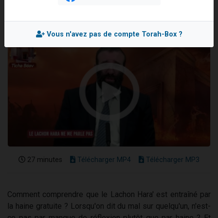
2 personnes viennent de nous rejoindre sur WhatsApp
2 nouvelles musiques dans Torah-Box Music
Vous n'avez pas de compte Torah-Box ?
3 personnes viennent de nous rejoindre sur WhatsApp
8 personnes viennent de faire un don pour Tsédaka : pauvres d'Israel
2 personnes viennent de faire un don pour 1 Journée de Vacances Pour les Enfants
27 minutes
Télécharger MP4
Télécharger MP3
Comment comprendre que le Lachon Hara' est entraîné par
la haine gratuite ? Lorsqu'on dit du mal sur quelqu'un, n'est-
ce pas par manque de réflexion plutôt que par haine ? Et