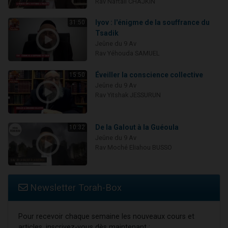
Rav Naftali CHAJKIN
Iyov : l'énigme de la souffrance du
31:50
Tsadik
Jeûne du 9 Av
Rav Yéhouda SAMUEL
Éveiller la conscience collective
15:50
Jeûne du 9 Av
Rav Yitshak JESSURUN
De la Galout à la Guéoula
10:32
Jeûne du 9 Av
Rav Moché Eliahou BUSSO
Newsletter Torah-Box
Pour recevoir chaque semaine les nouveaux cours et
articles, inscrivez-vous dès maintenant :