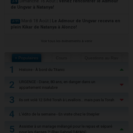
Dimanche 16 Août |
Venez rencontrer le Admour
J-9
de Ungvar à Natanya!
Mardi 18 Août |
Le Admour de Ungvar recevra en
J-11
plein Kikar de Natanya à Alonzo!
Voir tous les événements à venir
+ Populaires
Cours
Questions au Rav
1
Histoire - À bord du Titanic
2
URGENCE - Diane, 80 ans, en danger dans un
appartement insalubre
3
Ils ont volé 12 Sifré Torah à Levallois… mais pas la Torah
4
L'édito de la semaine - En visite chez le Steipler
5
Assister à un mariage mélangé pour le repas et séparé
pour les danses ?! (Rav Gabriel DAYAN)