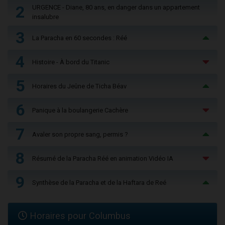
2
URGENCE - Diane, 80 ans, en danger dans un appartement
insalubre
3
La Paracha en 60 secondes : Réé
4
Histoire - À bord du Titanic
5
Horaires du Jeûne de Ticha Béav
6
Panique à la boulangerie Cachère
7
Avaler son propre sang, permis ?
8
Résumé de la Paracha Réé en animation Vidéo IA
9
Synthèse de la Paracha et de la Haftara de Reé
Horaires pour Columbus