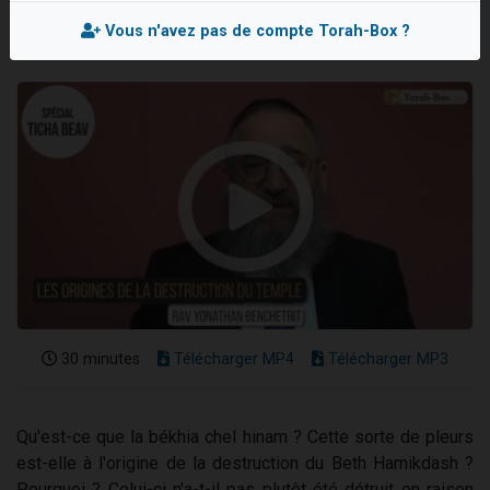
13 personnes viennent de demander une bénédiction
Vous n'avez pas de compte Torah-Box ?
30 personnes viennent de faire un don pour Sauvez la jambe de Yohan
Il reste 49 places pour étudier en groupe sur Zoom
12 nouvelles musiques dans Torah-Box Music
29 personnes viennent de demander une bénédiction
30 minutes
Télécharger MP4
Télécharger MP3
Qu'est-ce que la békhia chel hinam ? Cette sorte de pleurs
est-elle à l'origine de la destruction du Beth Hamikdash ?
Pourquoi ? Celui-ci n'a-t-il pas plutôt été détruit en raison