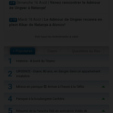
Dimanche 16 Août |
Venez rencontrer le Admour
J-8
de Ungvar à Natanya!
Mardi 18 Août |
Le Admour de Ungvar recevra en
J-10
plein Kikar de Natanya à Alonzo!
Voir tous les événements à venir
+ Populaires
Cours
Questions au Rav
1
Histoire - À bord du Titanic
2
URGENCE - Diane, 80 ans, en danger dans un appartement
insalubre
3
Mitsva en panique 😨 Arriver à l'heure à la Téfila
4
Panique à la boulangerie Cachère
5
Résumé de la Paracha Réé en animation Vidéo IA