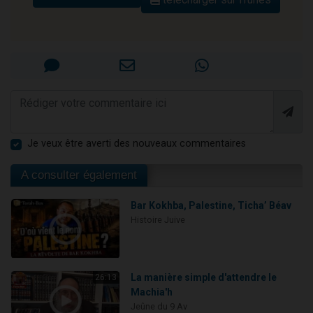
Je veux être averti des nouveaux commentaires
A consulter également
Bar Kokhba, Palestine, Ticha’ Béav
Histoire Juive
La manière simple d'attendre le
26:13
Machia'h
Jeûne du 9 Av