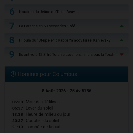
6
Horaires du Jeûne de Ticha Béav
7
La Paracha en 60 secondes : Réé
8
Hiloula du "Steïpeler" : Rabbi Ya’acov Israël Kanievsky
9
Ils ont volé 12 Sifré Torah à Levallois… mais pas la Torah
Horaires pour Columbus
8 Août 2026 - 25 Av 5786
05:38
Mise des Téfilines
06:37
Lever du soleil
13:38
Heure de milieu du jour
20:37
Coucher du soleil
21:19
Tombée de la nuit