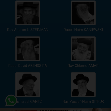
Rav Aharon L. STEINMAN
Rabbi 'Haïm KANIEWSKI
Rabbi David ABI'HSSIRA
Rav Chlomo AMAR
Rav Israël GANTZ
Rav Yossef-Haïm SITRUK