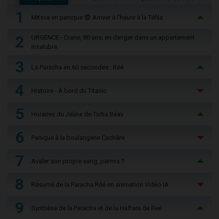
1
Mitsva en panique 😨 Arriver à l'heure à la Téfila
2
URGENCE - Diane, 80 ans, en danger dans un appartement
insalubre
3
La Paracha en 60 secondes : Réé
4
Histoire - À bord du Titanic
5
Horaires du Jeûne de Ticha Béav
6
Panique à la boulangerie Cachère
7
Avaler son propre sang, permis ?
8
Résumé de la Paracha Réé en animation Vidéo IA
9
Synthèse de la Paracha et de la Haftara de Reé