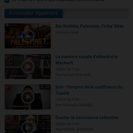
A consulter également
Bar Kokhba, Palestine, Ticha’ Béav
Histoire Juive
La manière simple d'attendre le
26:13
Machia'h
Jeûne du 9 Av
Rav Naftali CHAJKIN
Iyov : l'énigme de la souffrance du
31:50
Tsadik
Jeûne du 9 Av
Rav Yéhouda SAMUEL
Éveiller la conscience collective
15:50
Jeûne du 9 Av
Rav Yitshak JESSURUN