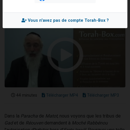
2 personnes viennent de nous rejoindre sur WhatsApp
13 personnes viennent de demander une bénédiction
Vous n'avez pas de compte Torah-Box ?
Il reste 49 places pour étudier en groupe sur Zoom
12 nouvelles musiques dans Torah-Box Music
2 personnes viennent de nous rejoindre sur WhatsApp
44 minutes
Télécharger MP4
Télécharger MP3
Dans la
Paracha
de
Matot
, nous voyons que les tribus de
Gad
et de
Réouven
demandent à
Moché Rabbénou
l'autorisation d'habiter hors d'
Erets Israël
. Pourquoi une telle