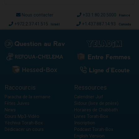
Nous contacter
+33.1.80.20.5000
France
+972.2.37.41.515
+1.437.887.14.93
Israël
Canada
Raccourcis
Ressources
Paracha de la semaine
Calendrier Juif
Fêtes Juives
Sidour (livre de prière)
News
Horaires de Chabbath
Cours Mp3-Vidéo
Livres Torah-Box
Yéchiva Torah-Box
Inscription
Dédicacer un cours
Podcast Torah-Box
English Version