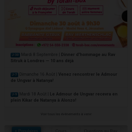
Mardi 8 Septembre |
Dinner d'hommage au Rav
J-30
Sitruk à Londres — 10 ans déjà
Dimanche 16 Août |
Venez rencontrer le Admour
J-7
de Ungvar à Natanya!
Mardi 18 Août |
Le Admour de Ungvar recevra en
J-9
plein Kikar de Natanya à Alonzo!
Voir tous les événements à venir
+ Populaires
Cours
Questions au Rav