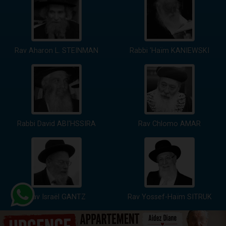
Rav Aharon L. STEINMAN
Rabbi 'Haïm KANIEWSKI
Rabbi David ABI'HSSIRA
Rav Chlomo AMAR
Rav Israël GANTZ
Rav Yossef-Haïm SITRUK