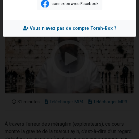
connexion avec Facebook
17 personnes viennent de demander une bénédiction
4 personnes viennent de nous rejoindre sur WhatsApp
Il reste 49 places pour étudier en groupe sur Zoom
Vous n'avez pas de compte Torah-Box ?
Eva vient de donner son Maasser
Eli vient de donner son Maasser
31 minutes
Télécharger MP4
Télécharger MP3
À travers l'erreur des méraglim (explorateurs), ce cours
montre la gravité de la tsarout ayin, c'est-à-dire d'un regard
réducteur, où on ne se focalise que sur nous-mêmes, sur