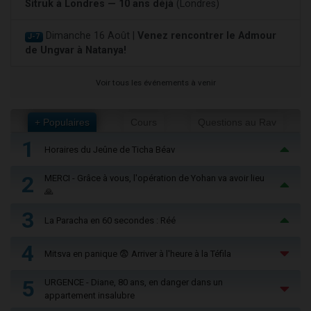
Sitruk à Londres — 10 ans déjà
(Londres)
Dimanche 16 Août |
Venez rencontrer le Admour
J-7
de Ungvar à Natanya!
Voir tous les événements à venir
+ Populaires
Cours
Questions au Rav
1
Horaires du Jeûne de Ticha Béav
2
MERCI - Grâce à vous, l'opération de Yohan va avoir lieu
🙏
3
La Paracha en 60 secondes : Réé
4
Mitsva en panique 😨 Arriver à l'heure à la Téfila
5
URGENCE - Diane, 80 ans, en danger dans un
appartement insalubre