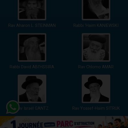
Rav Aharon L. STEINMAN
Rabbi 'Haïm KANIEWSKI
Rabbi David ABI'HSSIRA
Rav Chlomo AMAR
Rav Israël GANTZ
Rav Yossef-Haïm SITRUK