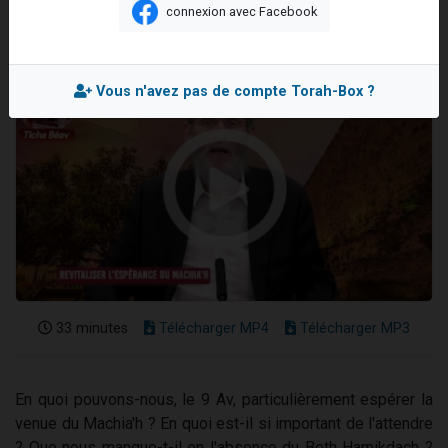
connexion avec Facebook
2 personnes viennent de nous rejoindre sur WhatsApp
13 personnes viennent de demander une bénédiction
Il reste 49 places pour étudier en groupe sur Zoom
Vous n'avez pas de compte Torah-Box ?
12 nouvelles musiques dans Torah-Box Music
2 personnes viennent de nous rejoindre sur WhatsApp
33 minutes
Télécharger MP4
Télécharger MP3
En quoi pouvons-nous, le 9 Av, particulièrement espérer la
venue du Machia'h ? En quoi est-il si important de l'attendre
? Que nous manque-t-il en l'absence du Beth Hamikdach ?