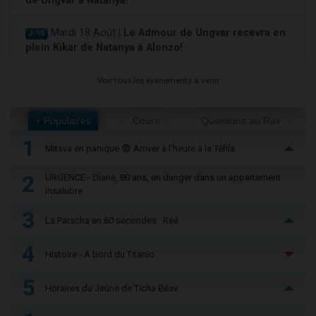
de Ungvar à Natanya!
Mardi 18 Août |
Le Admour de Ungvar recevra en
J-10
plein Kikar de Natanya à Alonzo!
Voir tous les événements à venir
+ Populaires
Cours
Questions au Rav
1
Mitsva en panique 😨 Arriver à l'heure à la Téfila
2
URGENCE - Diane, 80 ans, en danger dans un appartement
insalubre
3
La Paracha en 60 secondes : Réé
4
Histoire - À bord du Titanic
5
Horaires du Jeûne de Ticha Béav