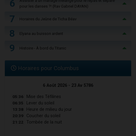
6
Assister à un mariage mélangé pour le repas et séparé
pour les danses ?! (Rav Gabriel DAYAN)
7
Horaires du Jeûne de Ticha Béav
8
Elyana au buisson ardent
9
Histoire - À bord du Titanic
Horaires pour Columbus
6 Août 2026 - 23 Av 5786
05:36
Mise des Téfilines
06:35
Lever du soleil
13:38
Heure de milieu du jour
20:39
Coucher du soleil
21:22
Tombée de la nuit