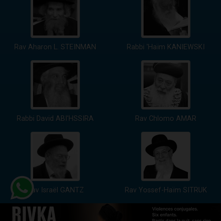
Rav Aharon L. STEINMAN
Rabbi 'Haïm KANIEWSKI
Rabbi David ABI'HSSIRA
Rav Chlomo AMAR
Rav Israël GANTZ
Rav Yossef-Haïm SITRUK