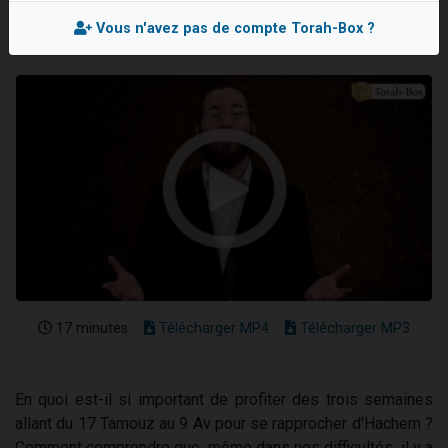
Ariel vient de donner son Maasser
Vous n'avez pas de compte Torah-Box ?
Il reste 49 places pour étudier en groupe sur Zoom
Nathaniel vient de donner son Maasser
6 personnes viennent de faire un don pour 5 enfants déjà orphelins risquent de perdre leur maman
3 personnes viennent de nous rejoindre sur WhatsApp
17 minutes
Télécharger MP4
Télécharger MP3
En quoi est-il si important de profiter des trois semaines
allant du 17 Tamouz au 9 Av pour se rapprocher d'Hachem ?
Comment comprendre que, même dans nos difficultés, il y a