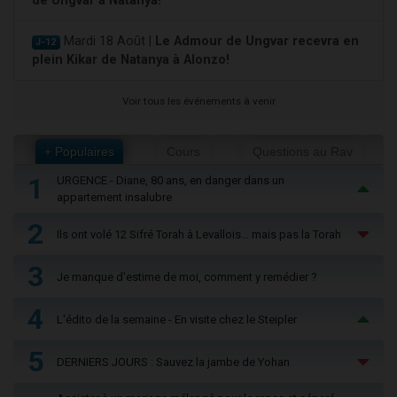
de Ungvar à Natanya!
Mardi 18 Août |
Le Admour de Ungvar recevra en
J-12
plein Kikar de Natanya à Alonzo!
Voir tous les événements à venir
+ Populaires
Cours
Questions au Rav
1
URGENCE - Diane, 80 ans, en danger dans un
appartement insalubre
2
Ils ont volé 12 Sifré Torah à Levallois… mais pas la Torah
3
Je manque d'estime de moi, comment y remédier ?
4
L'édito de la semaine - En visite chez le Steipler
5
DERNIERS JOURS : Sauvez la jambe de Yohan