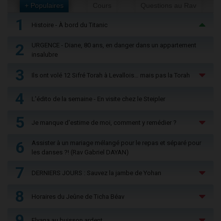
+ Populaires
Cours
Questions au Rav
1
Histoire - À bord du Titanic
2
URGENCE - Diane, 80 ans, en danger dans un appartement
insalubre
3
Ils ont volé 12 Sifré Torah à Levallois… mais pas la Torah
4
L'édito de la semaine - En visite chez le Steipler
5
Je manque d'estime de moi, comment y remédier ?
6
Assister à un mariage mélangé pour le repas et séparé pour
les danses ?! (Rav Gabriel DAYAN)
7
DERNIERS JOURS : Sauvez la jambe de Yohan
8
Horaires du Jeûne de Ticha Béav
9
Elyana au buisson ardent