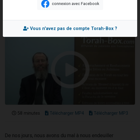
connexion avec Facebook
Nouvelle émission radio : Visions de grandeur n°104 : Le Chabbath et le Birkat Hamazone à travers le temps
Mis en ligne le Lundi 15 Juillet 2013
61 personnes viennent de demander une bénédiction
Ariel vient de donner son Maasser
Vous n'avez pas de compte Torah-Box ?
Il reste 49 places pour étudier en groupe sur Zoom
Eva vient de donner son Maasser
58 minutes
Télécharger MP4
Télécharger MP3
De nos jours, nous avons du mal à nous endeuiller