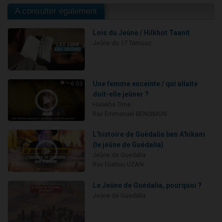
A consulter également
Lois du Jeûne / Hilkhot Taanit
Jeûne du 17 Tamouz
Une femme enceinte / qui allaite
6:03
doit-elle jeûner ?
Halakha Time
Rav Emmanuel BENSIMON
L'histoire de Guédalia ben A'hikam
(le jeûne de Guédalia)
Jeûne de Guedalia
Rav Eliahou UZAN
Le Jeûne de Guédalia, pourquoi ?
Jeûne de Guedalia