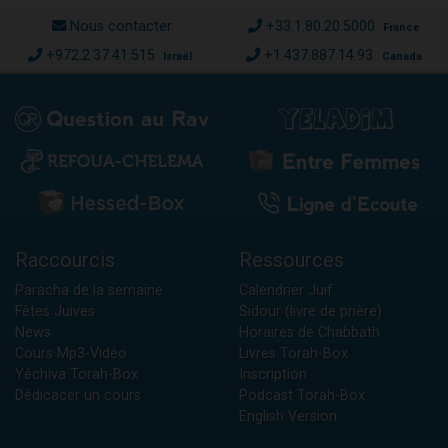
Nous contacter
+33.1.80.20.5000
France
+972.2.37.41.515
+1.437.887.14.93
Israël
Canada
Raccourcis
Ressources
Paracha de la semaine
Calendrier Juif
Fêtes Juives
Sidour (livre de prière)
News
Horaires de Chabbath
Cours Mp3-Vidéo
Livres Torah-Box
Yéchiva Torah-Box
Inscription
Dédicacer un cours
Podcast Torah-Box
English Version