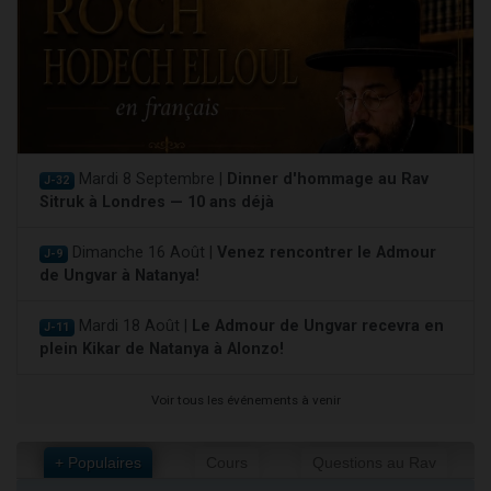
Mardi 8 Septembre |
Dinner d'hommage au Rav
J-32
Sitruk à Londres — 10 ans déjà
Dimanche 16 Août |
Venez rencontrer le Admour
J-9
de Ungvar à Natanya!
Mardi 18 Août |
Le Admour de Ungvar recevra en
J-11
plein Kikar de Natanya à Alonzo!
Voir tous les événements à venir
+ Populaires
Cours
Questions au Rav