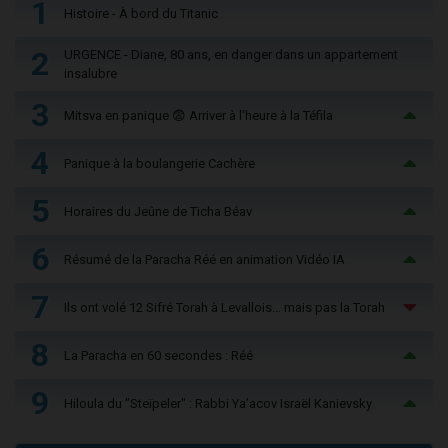
1
Histoire - À bord du Titanic
2
URGENCE - Diane, 80 ans, en danger dans un appartement
insalubre
3
Mitsva en panique 😨 Arriver à l'heure à la Téfila
4
Panique à la boulangerie Cachère
5
Horaires du Jeûne de Ticha Béav
6
Résumé de la Paracha Réé en animation Vidéo IA
7
Ils ont volé 12 Sifré Torah à Levallois… mais pas la Torah
8
La Paracha en 60 secondes : Réé
9
Hiloula du "Steïpeler" : Rabbi Ya’acov Israël Kanievsky