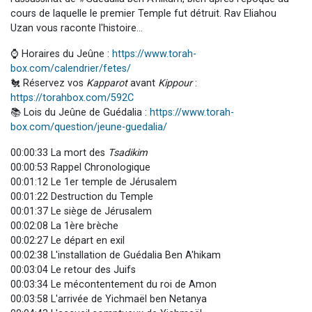
cours de laquelle le premier Temple fut détruit. Rav Eliahou
Uzan vous raconte l'histoire...
⌚ Horaires du Jeûne :
https://www.torah-
box.com/calendrier/fetes/
🐔 Réservez vos
Kapparot
avant
Kippour
:
https://torahbox.com/592C
📚 Lois du Jeûne de Guédalia :
https://www.torah-
box.com/question/jeune-guedalia/
00:00:33 La mort des
Tsadikim
00:00:53 Rappel Chronologique
00:01:12 Le 1er temple de Jérusalem
00:01:22 Destruction du Temple
00:01:37 Le siège de Jérusalem
00:02:08 La 1ère brèche
00:02:27 Le départ en exil
00:02:38 L'installation de Guédalia Ben A'hikam
00:03:04 Le retour des Juifs
00:03:34 Le mécontentement du roi de Amon
00:03:58 L'arrivée de Yichmaël ben Netanya