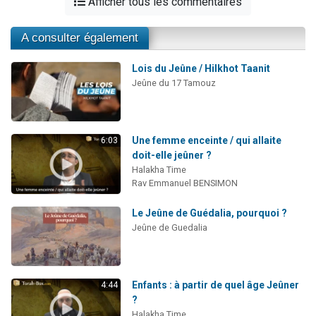
Afficher tous les commentaires
A consulter également
Lois du Jeûne / Hilkhot Taanit
Jeûne du 17 Tamouz
Une femme enceinte / qui allaite
6:03
doit-elle jeûner ?
Halakha Time
Rav Emmanuel BENSIMON
Le Jeûne de Guédalia, pourquoi ?
Jeûne de Guedalia
Enfants : à partir de quel âge Jeûner
4:44
?
Halakha Time