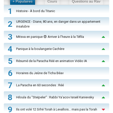
+ Populaires
Cours
Questions au Rav
1
Histoire - À bord du Titanic
2
URGENCE - Diane, 80 ans, en danger dans un appartement
insalubre
3
Mitsva en panique 😨 Arriver à l'heure à la Téfila
4
Panique à la boulangerie Cachère
5
Résumé de la Paracha Réé en animation Vidéo IA
6
Horaires du Jeûne de Ticha Béav
7
La Paracha en 60 secondes : Réé
8
Hiloula du "Steïpeler" : Rabbi Ya’acov Israël Kanievsky
9
Ils ont volé 12 Sifré Torah à Levallois… mais pas la Torah