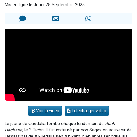
Mis en ligne le Jeudi 25 Septembre 2025
13 personnes viennent de demander une bénédiction
30 personnes viennent de faire un don pour Sauvez la jambe de Yohan
Il reste 49 places pour étudier en groupe sur Zoom
12 nouvelles musiques dans Torah-Box Music
29 personnes viennent de demander une bénédiction
Voir la vidéo
Télécharger vidéo
Le jeûne de Guédalia tombe chaque lendemain de
Roch
Hachana
, le 3 Tichri. ll fut instauré par nos Sages en souvenir de
l’assassinat de #Guédalia ben A'hikam, bien après l’époque au