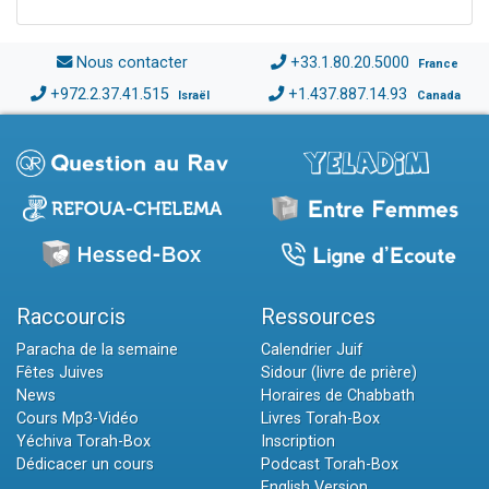
Nous contacter
+33.1.80.20.5000
France
+972.2.37.41.515
+1.437.887.14.93
Israël
Canada
Raccourcis
Ressources
Paracha de la semaine
Calendrier Juif
Fêtes Juives
Sidour (livre de prière)
News
Horaires de Chabbath
Cours Mp3-Vidéo
Livres Torah-Box
Yéchiva Torah-Box
Inscription
Dédicacer un cours
Podcast Torah-Box
English Version