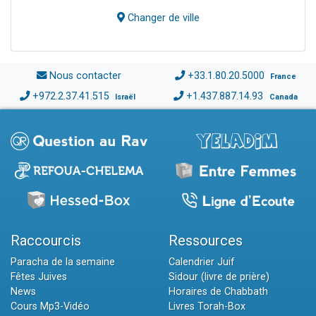
Changer de ville
Nous contacter
+33.1.80.20.5000
France
+972.2.37.41.515
+1.437.887.14.93
Israël
Canada
Raccourcis
Ressources
Paracha de la semaine
Calendrier Juif
Fêtes Juives
Sidour (livre de prière)
News
Horaires de Chabbath
Cours Mp3-Vidéo
Livres Torah-Box