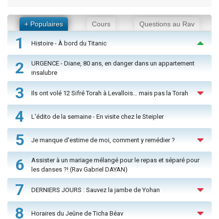
+ Populaires
Cours
Questions au Rav
1
Histoire - À bord du Titanic
2
URGENCE - Diane, 80 ans, en danger dans un appartement
insalubre
3
Ils ont volé 12 Sifré Torah à Levallois… mais pas la Torah
4
L'édito de la semaine - En visite chez le Steipler
5
Je manque d'estime de moi, comment y remédier ?
6
Assister à un mariage mélangé pour le repas et séparé pour
les danses ?! (Rav Gabriel DAYAN)
7
DERNIERS JOURS : Sauvez la jambe de Yohan
8
Horaires du Jeûne de Ticha Béav