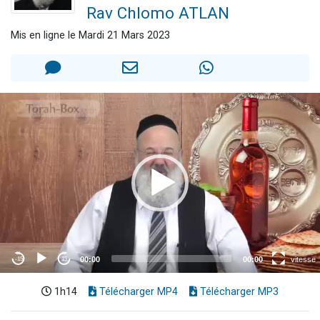
Rav Chlomo ATLAN
Nouvelle émission radio : Visions de grandeur n°104 : Le Chabbath et le Birkat Hamazone à travers le temps
61 personnes viennent de demander une bénédiction
Mis en ligne le Mardi 21 Mars 2023
Ariel vient de donner son Maasser
Il reste 49 places pour étudier en groupe sur Zoom
Eva vient de donner son Maasser
1h14
Télécharger MP4
Télécharger MP3