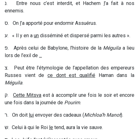
נ
. Entre nous c’est interdit, et Hachem
l
’a fait à nos
ennemis.
ס
. On
l
’a apporté pour endormir Assuérus.
ע
. « Il y en a
un
disséminé et dispersé parmi les autres ».
פ
. Après celui de Babylone, l’histoire de la
Méguila
a lieu
lors de l’exil de
...
צ
. Peut être l’étymologie de l’appellation des empereurs
Russes vient de
ce dont est qualifié
Haman dans la
Méguila
.
ק
.
Cette Mitsva
est à accomplir une fois le soir et encore
une fois dans la journée de
Pourim
.
ר
. On doit
lui
envoyer des cadeaux (
Michloa’h Manot
).
ש
. Celui à qui le Roi
le
tend, aura la vie sauve.