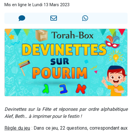
Mis en ligne le Lundi 13 Mars 2023
Nouvelle émission radio : Visions de grandeur n°104 : Le Chabbath et le Birkat Hamazone à travers le temps
61 personnes viennent de demander une bénédiction
Ariel vient de donner son Maasser
Il reste 49 places pour étudier en groupe sur Zoom
Eva vient de donner son Maasser
Devinettes sur la Fête et réponses par ordre alphabétique
Alef, Beth… à imprimer pour le festin !
Règle du jeu
: Dans ce jeu, 22 questions, correspondant aux