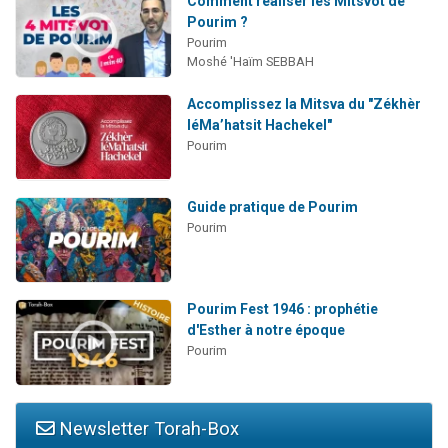
Comment réaliser les Mitsvot de
Pourim ?
Pourim
Moshé 'Haïm SEBBAH
Accomplissez la Mitsva du "Zékhèr
léMa’hatsit Hachekel"
Pourim
Guide pratique de Pourim
Pourim
Pourim Fest 1946 : prophétie
d'Esther à notre époque
Pourim
Newsletter Torah-Box