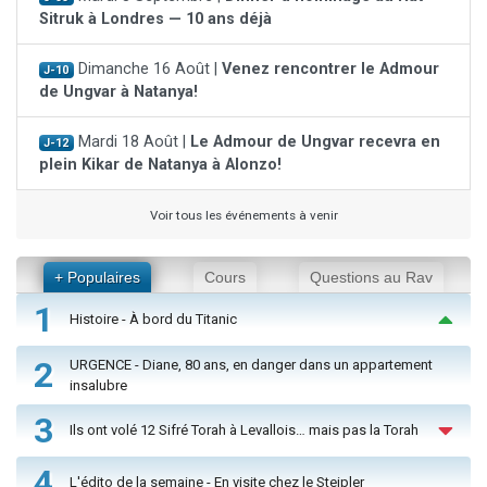
Sitruk à Londres — 10 ans déjà
Dimanche 16 Août |
Venez rencontrer le Admour
J-10
de Ungvar à Natanya!
Mardi 18 Août |
Le Admour de Ungvar recevra en
J-12
plein Kikar de Natanya à Alonzo!
Voir tous les événements à venir
+ Populaires
Cours
Questions au Rav
1
Histoire - À bord du Titanic
2
URGENCE - Diane, 80 ans, en danger dans un appartement
insalubre
3
Ils ont volé 12 Sifré Torah à Levallois… mais pas la Torah
4
L'édito de la semaine - En visite chez le Steipler