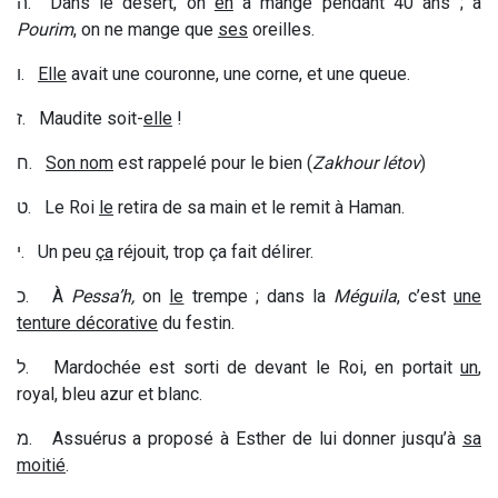
ה
. Dans le désert, on
en
a mangé pendant 40 ans ; à
Pourim
, on ne mange que
ses
oreilles.
ו
.
Elle
avait une couronne, une corne, et une queue.
ז
. Maudite soit-
elle
!
ח
.
Son nom
est rappelé pour le bien (
Zakhour létov
)
ט
. Le Roi
le
retira de sa main et le remit à Haman.
י
. Un peu
ça
réjouit, trop ça fait délirer.
כ
. À
Pessa’h,
on
le
trempe ; dans la
Méguila
, c’est
une
tenture décorative
du festin.
ל
. Mardochée est sorti de devant le Roi, en portait
un
,
royal, bleu azur et blanc.
מ
. Assuérus a proposé à Esther de lui donner jusqu’à
sa
moitié
.