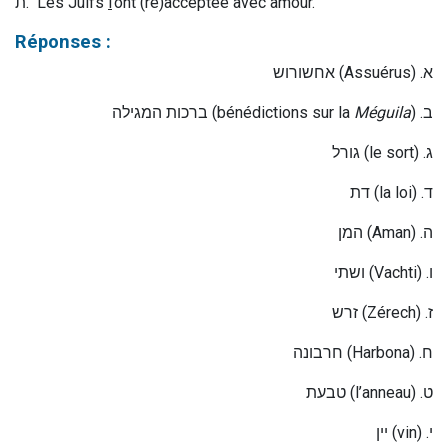
ת
. Les Juifs
l
’ont (ré)acceptée avec amour.
Réponses :
אחשורוש
(Assuérus) .
א
ברכות המגילה
(bénédictions sur la
Méguila
) .
ב
גורל
(le sort) .
ג
דת
(la loi) .
ד
המן
(Aman) .
ה
ושתי
(Vachti) .
ו
זרש
(Zérech) .
ז
חרבונה
(Harbona) .
ח
טבעת
(l’anneau) .
ט
יין
(vin) .
י