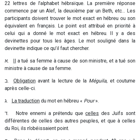
22 lettres de l’alphabet hébraïque. La première réponse
commence par un Alef, la deuxième par un Beth, etc… Les
participants doivent trouver le mot exact en hébreu ou son
équivalent en français. Le point est attribué en priorité à
celui qui a donné le mot exact en hébreu. Il y a des
devinettes pour tous les âges. Le mot souligné dans la
devinette indique ce qu’il faut chercher.
א
.
Il
a tué sa femme à cause de son ministre, et a tué son
ministre à cause de sa femme.
ב
.
Obligation
avant la lecture de la
Méguila
, et coutume
après celle-ci.
ג
.
La traduction
du mot en hébreu «
Pour
».
ד
. Notre ennemi a prétendu que
celles
des Juifs sont
différentes de celles des autres peuples, et que à celles
du Roi, ils n’obéissaient point.