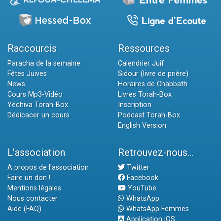
Raccourcis
Ressources
Paracha de la semaine
Calendrier Juif
Fêtes Juives
Sidour (livre de prière)
News
Horaires de Chabbath
Cours Mp3-Vidéo
Livres Torah-Box
Yéchiva Torah-Box
Inscription
Dédicacer un cours
Podcast Torah-Box
English Version
L'association
Retrouvez-nous...
A propos de l'association
Twitter
Faire un don !
Facebook
Mentions légales
YouTube
Nous contacter
WhatsApp
Aide (FAQ)
WhatsApp Femmes
Application iOS