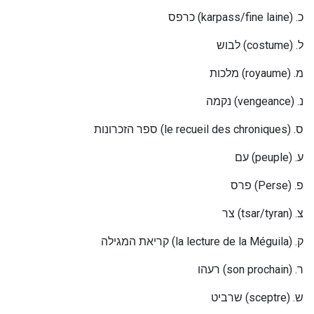
כרפס
(karpass/fine laine) .
כ
לבוש
(costume) .
ל
מלכות
(royaume) .
מ
נקמה
(vengeance) .
נ
ספר הזכרונות
(le recueil des chroniques) .
ס
עם
(peuple) .
ע
פרס
(Perse) .
פ
צר
(tsar/tyran) .
צ
קריאת המגילה
(la lecture de la Méguila) .
ק
רעהו
(son prochain) .
ר
שרביט
(sceptre) .
ש