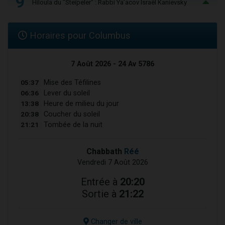
9
Hiloula du "Steïpeler" : Rabbi Ya’acov Israël Kanievsky
Horaires pour Columbus
7 Août 2026 - 24 Av 5786
05:37
Mise des Téfilines
06:36
Lever du soleil
13:38
Heure de milieu du jour
20:38
Coucher du soleil
21:21
Tombée de la nuit
Chabbath
Réé
Vendredi 7 Août 2026
Entrée à
20:20
Sortie à
21:22
Changer de ville