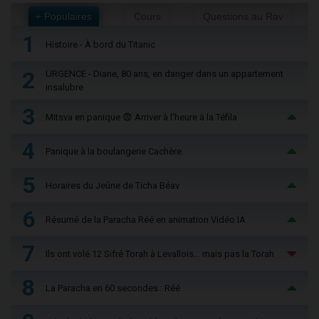
+ Populaires
Cours
Questions au Rav
1
Histoire - À bord du Titanic
2
URGENCE - Diane, 80 ans, en danger dans un appartement
insalubre
3
Mitsva en panique 😨 Arriver à l'heure à la Téfila
4
Panique à la boulangerie Cachère
5
Horaires du Jeûne de Ticha Béav
6
Résumé de la Paracha Réé en animation Vidéo IA
7
Ils ont volé 12 Sifré Torah à Levallois… mais pas la Torah
8
La Paracha en 60 secondes : Réé