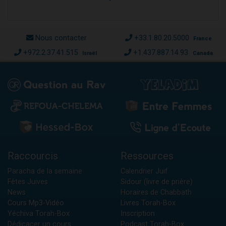
Nous contacter
+33.1.80.20.5000
France
+972.2.37.41.515
+1.437.887.14.93
Israël
Canada
Raccourcis
Ressources
Paracha de la semaine
Calendrier Juif
Fêtes Juives
Sidour (livre de prière)
News
Horaires de Chabbath
Cours Mp3-Vidéo
Livres Torah-Box
Yéchiva Torah-Box
Inscription
Dédicacer un cours
Podcast Torah-Box