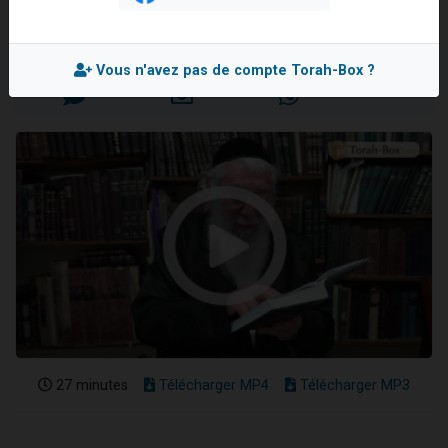
Rav Moché KAUFMANN
3 personnes viennent de nous rejoindre sur WhatsApp
11 personnes viennent de demander une bénédiction
Mis en ligne le Mercredi 24 Février 2021
Vous n'avez pas de compte Torah-Box ?
Il reste 49 places pour étudier en groupe sur Zoom
3 personnes viennent de faire un don pour Diane, 80 ans, dans un appartement insalubre
5 personnes viennent de faire un don pour Reloger Rivka, 6 enfants, victime de violences...
27 minutes
Télécharger MP4
Télécharger MP3