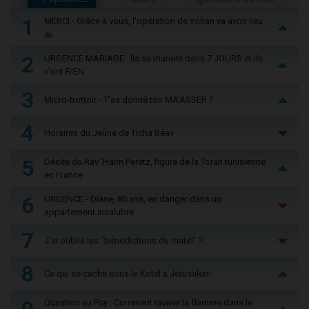
1
MERCI - Grâce à vous, l'opération de Yohan va avoir lieu
🙏
2
URGENCE MARIAGE : Ils se marient dans 7 JOURS et ils
n'ont RIEN
3
Micro-trottoir - T'as donné ton MA’ASSER ?
4
Horaires du Jeûne de Ticha Béav
5
Décès du Rav ‘Haïm Peretz, figure de la Torah tunisienne
en France
6
URGENCE - Diane, 80 ans, en danger dans un
appartement insalubre
7
J'ai oublié les "bénédictions du matin" ?!
8
Ce qui se cache sous le Kotel à Jérusalem...
9
Question au Psy : Comment raviver la flamme dans le