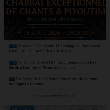
Dimanche 6 Septembre |
Hommage au Rav Yossef
J-27
Haim Sitruk au Dome de Paris
(Paris)
Mardi 8 Septembre |
Dinner d'hommage au Rav
J-29
Sitruk à Londres — 10 ans déjà
(Londres)
Dimanche 16 Août |
Venez rencontrer le Admour
J-6
de Ungvar à Natanya!
Voir tous les événements à venir
+ Populaires
Cours
Questions au Rav