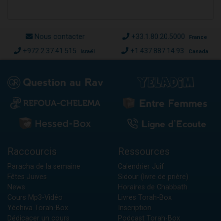
Nous contacter
+33.1.80.20.5000
France
+972.2.37.41.515
+1.437.887.14.93
Israël
Canada
Raccourcis
Ressources
Paracha de la semaine
Calendrier Juif
Fêtes Juives
Sidour (livre de prière)
News
Horaires de Chabbath
Cours Mp3-Vidéo
Livres Torah-Box
Yéchiva Torah-Box
Inscription
Dédicacer un cours
Podcast Torah-Box