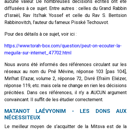
aucune valeur. De nombreuses décisions écrites ont été
diffusées à ce sujet. Entre autres : celles du Grand Rabbin
d’Israël, Rav Its’hak Yossef et celle du Rav S. Bentsion
Rabbinovitch, l’auteur du fameux Pisské Techouvot.
Pour des détails à ce sujet, voir ici :
https://www.torah-box.com/question/peut-on-ecouter-la-
meguila-sur-internet_47702.html
Nous avons été informés des références circulant sur les
réseaux au nom du Pné Mévine, réponse 103 [pas 104],
Min’hat El’azar, volume 2, réponse 72, Divré Efraïm Eliézer,
réponse 119, etc. mais cela ne change en rien les décisions
précitées. Dans ces références, il n’y a AUCUN argument
convaincant. Il suffit de les étudier correctement.
MATANOT LAÉVYONIM - LES DONS AUX
NÉCESSITEUX
Le meilleur moyen de s’acquitter de la Mitsva est de la