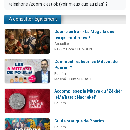
téléphone /zoom c’est ok (voir mieux que au plag) ?
A consulter également
Guerre en Iran - La Méguila des
temps modernes ?
Actualité
Rav Chalom GUENOUN
Comment réaliser les Mitsvot de
Pourim ?
Pourim
Moshé 'Haïm SEBBAH
Accomplissez la Mitsva du "Zékhèr
léMa’hatsit Hachekel"
Pourim
Guide pratique de Pourim
Pourim