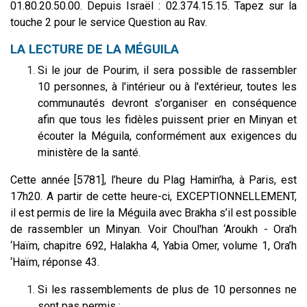
01.80.20.50.00
.
Depuis Israël : 02.374.15.15.
Tapez sur la
touche 2 pour le service Question au Rav.
LA LECTURE DE LA MÉGUILA
Si le jour de Pourim, il sera possible de rassembler
10 personnes, à l'intérieur ou à l'extérieur, toutes les
communautés devront s'organiser en conséquence
afin que tous les fidèles puissent prier en Minyan et
écouter la Méguila, conformément aux exigences du
ministère de la santé.
Cette année [5781], l’heure du Plag Hamin’ha, à Paris, est
17h20. A partir de cette heure-ci, EXCEPTIONNELLEMENT,
il est permis de lire la Méguila avec Brakha s’il est possible
de rassembler un Minyan. Voir Choul'han ‘Aroukh - Ora’h
‘Haïm, chapitre 692, Halakha 4, Yabia Omer, volume 1, Ora’h
‘Haïm, réponse 43.
Si les rassemblements de plus de 10 personnes ne
sont pas permis :