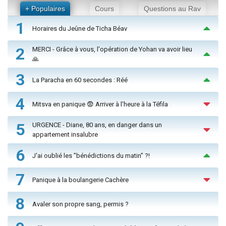
+ Populaires
Cours
Questions au Rav
1
Horaires du Jeûne de Ticha Béav
2
MERCI - Grâce à vous, l'opération de Yohan va avoir lieu
🙏
3
La Paracha en 60 secondes : Réé
4
Mitsva en panique 😨 Arriver à l'heure à la Téfila
5
URGENCE - Diane, 80 ans, en danger dans un
appartement insalubre
6
J'ai oublié les "bénédictions du matin" ?!
7
Panique à la boulangerie Cachère
8
Avaler son propre sang, permis ?