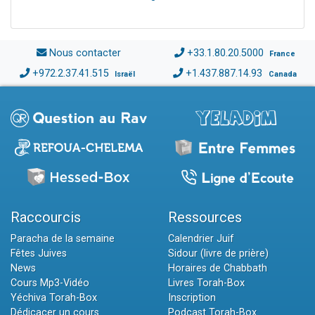
Nous contacter
+33.1.80.20.5000
France
+972.2.37.41.515
+1.437.887.14.93
Israël
Canada
Raccourcis
Ressources
Paracha de la semaine
Calendrier Juif
Fêtes Juives
Sidour (livre de prière)
News
Horaires de Chabbath
Cours Mp3-Vidéo
Livres Torah-Box
Yéchiva Torah-Box
Inscription
Dédicacer un cours
Podcast Torah-Box