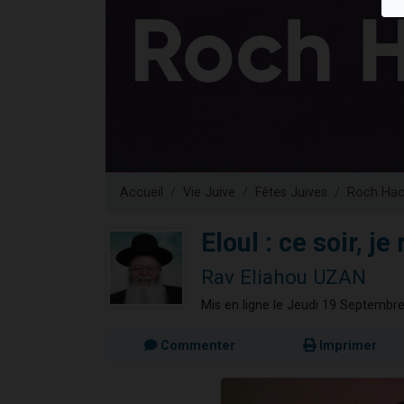
13 personnes
30 perso
Il reste 
12 nouve
29 personnes
Accueil
Vie Juive
Fêtes Juives
Roch Ha
Eloul : ce soir, je 
Rav Eliahou UZAN
Mis en ligne le Jeudi 19 Septembr
Commenter
Imprimer