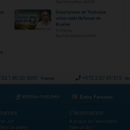
Rav Yehonathan GEFEN
on
Deux formes de Téchouva
selon rabbi Na'hman de
Breslev
Techouva
Rav Erez Moché DORON
ts
+33.1.80.20.5000
+972.2.37.41.515
France
Is
ources
L'association
ier Juif
A propos de l'association
(livre de prière)
Faire un don !