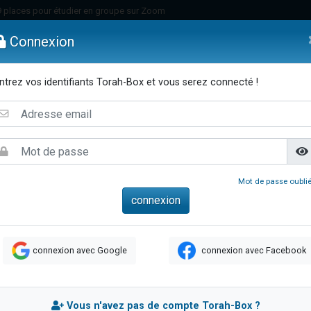
49 places pour étudier en groupe sur Zoom
nes viennent de faire un don pour Diane, 80 ans, dans un appartement insalu
Connexion
viennent de nous rejoindre sur WhatsApp
viennent de nous rejoindre sur WhatsApp
ntrez vos identifiants Torah-Box et vous serez connecté !
es viennent de faire un don pour Reloger Rivka, 6 enfants, victime de violences
emmes
Enfants
Etude sur Texte
Musique
Paracha
Di
es viennent de faire un don pour 1 Journée de Vacances Pour les Enfants
 viennent de demander une bénédiction
viennent de nous rejoindre sur WhatsApp
49 places pour étudier en groupe sur Zoom
Mot de passe oublié
 donner son Maasser
viennent de nous rejoindre sur WhatsApp
viennent de nous rejoindre sur WhatsApp
connexion avec Google
connexion avec Facebook
de donner son Maasser
es viennent de faire un don pour 5 jours de vacances aux Orphelins
viennent de nous rejoindre sur WhatsApp
Vous n'avez pas de compte Torah-Box ?