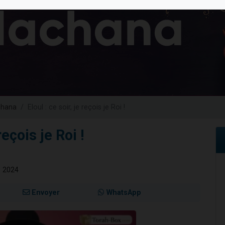
 viennent de demander une bénédiction
nnes viennent de faire un don pour Sauvez la jambe de Yohan
49 places pour étudier en groupe sur Zoom
lles musiques dans Torah-Box Music
 viennent de demander une bénédiction
chana
Eloul : ce soir, je reçois je Roi !
reçois je Roi !
e 2024
Envoyer
WhatsApp