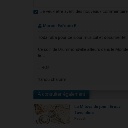
Je veux être averti des nouveaux commentaire
Marcel Fafouin B.
Toda raba pour ce siour musical et documenté!
Ce soir, de Drummondville ailleurs dans le Monde e
le …
… ROI!
Yahou chalom!
A consulter également
La Mitsva du jour : Erouv
Tavchiline
Pessah