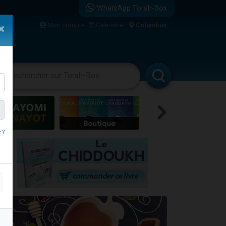
WhatsApp Torah-Box
bre
Mon compte
Calendrier
Columbus
×
...
vertissements
Livres
Rabbanim
 ?