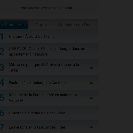
Voir tous les événements à venir
+ Populaires
Cours
Questions au Rav
1
Histoire - À bord du Titanic
2
URGENCE - Diane, 80 ans, en danger dans un
appartement insalubre
3
Mitsva en panique 😨 Arriver à l'heure à la
Téfila
4
Panique à la boulangerie Cachère
5
Résumé de la Paracha Réé en animation
Vidéo IA
6
Horaires du Jeûne de Ticha Béav
7
La Paracha en 60 secondes : Réé