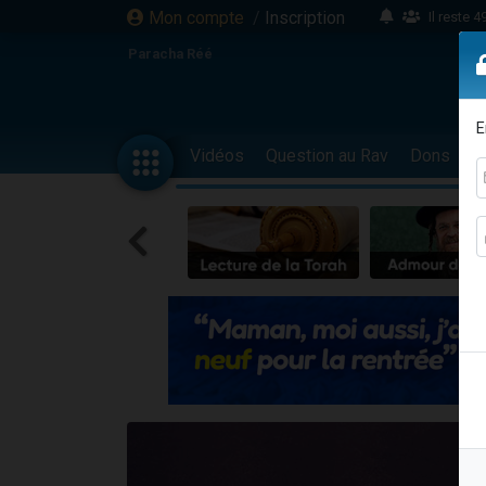
Il reste 
Mon compte
/
Inscription
16 person
Paracha Réé
2 personnes 
6 personnes 
E
4 personn
Vidéos
Question au Rav
Dons
F
2 personn
17 personnes
4 personnes 
Il reste 
Eva vient de
4 personnes 
3 personnes 
Odaya vient 
3 personn
2 personnes 