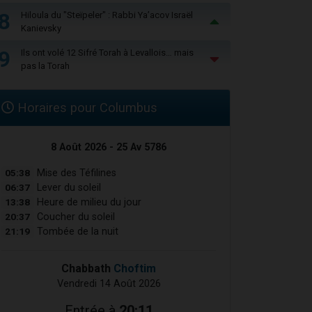
8
Hiloula du "Steïpeler" : Rabbi Ya’acov Israël
Kanievsky
9
Ils ont volé 12 Sifré Torah à Levallois… mais
pas la Torah
Horaires pour Columbus
8 Août 2026 - 25 Av 5786
05:38
Mise des Téfilines
06:37
Lever du soleil
13:38
Heure de milieu du jour
20:37
Coucher du soleil
21:19
Tombée de la nuit
Chabbath
Choftim
Vendredi 14 Août 2026
Entrée à
20:11