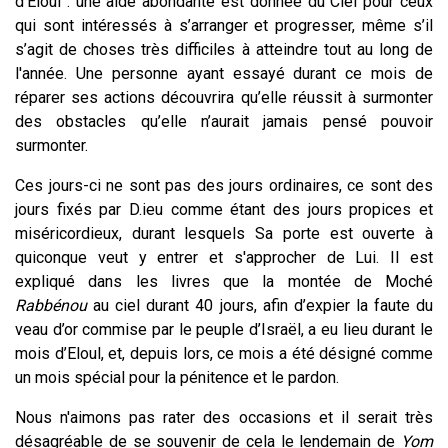
d'Eloul : une aide abondante est donnée du Ciel pour ceux
qui sont intéressés à s’arranger et progresser, même s’il
s’agit de choses très difficiles à atteindre tout au long de
l'année. Une personne ayant essayé durant ce mois de
réparer ses actions découvrira qu’elle réussit à surmonter
des obstacles qu’elle n’aurait jamais pensé pouvoir
surmonter.
Ces jours-ci ne sont pas des jours ordinaires, ce sont des
jours fixés par D.ieu comme étant des jours propices et
miséricordieux, durant lesquels Sa porte est ouverte à
quiconque veut y entrer et s'approcher de Lui. Il est
expliqué dans les livres que la montée de Moché
Rabbénou
au ciel durant 40 jours, afin d’expier la faute du
veau d’or commise par le peuple d’Israël, a eu lieu durant le
mois d’Eloul, et, depuis lors, ce mois a été désigné comme
un mois spécial pour la pénitence et le pardon.
Nous n'aimons pas rater des occasions et il serait très
désagréable de se souvenir de cela le lendemain de
Yom