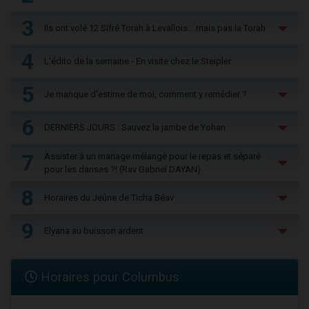
3
Ils ont volé 12 Sifré Torah à Levallois… mais pas la Torah
4
L'édito de la semaine - En visite chez le Steipler
5
Je manque d'estime de moi, comment y remédier ?
6
DERNIERS JOURS : Sauvez la jambe de Yohan
7
Assister à un mariage mélangé pour le repas et séparé
pour les danses ?! (Rav Gabriel DAYAN)
8
Horaires du Jeûne de Ticha Béav
9
Elyana au buisson ardent
Horaires pour Columbus