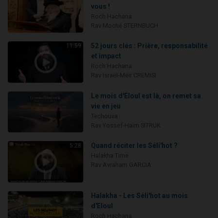
vous !
Roch Hachana
Rav Moché STERNBUCH
52 jours clés : Prière, responsabilité
11:59
et impact
Roch Hachana
Rav Israël-Méïr CREMISI
Le mois d'Eloul est là, on remet sa
vie en jeu
Techouva
Rav Yossef-Haïm SITRUK
Quand réciter les Séli'hot ?
5:28
Halakha Time
Rav Avraham GARCIA
Halakha - Les Séli'hot au mois
d'Eloul
Roch Hachana