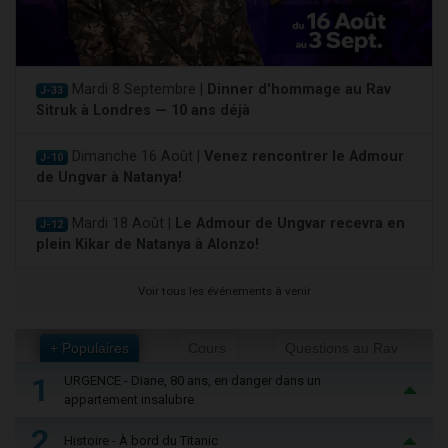
Mardi 8 Septembre |
Dinner d'hommage au Rav
J-33
Sitruk à Londres — 10 ans déjà
Dimanche 16 Août |
Venez rencontrer le Admour
J-10
de Ungvar à Natanya!
Mardi 18 Août |
Le Admour de Ungvar recevra en
J-12
plein Kikar de Natanya à Alonzo!
Voir tous les événements à venir
+ Populaires
Cours
Questions au Rav
1
URGENCE - Diane, 80 ans, en danger dans un
appartement insalubre
2
Histoire - À bord du Titanic